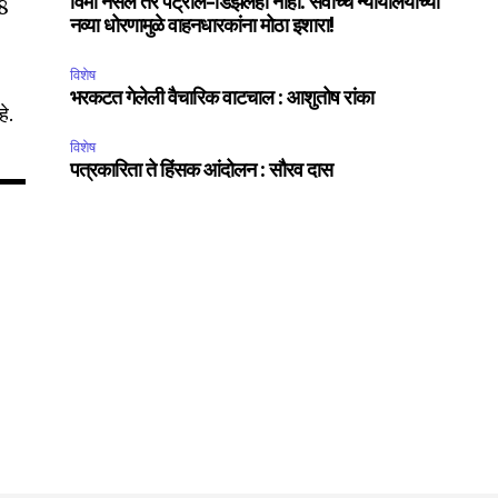
विमा नसेल तर पेट्रोल-डिझेलही नाही. सर्वोच्च न्यायालयाच्या
48
75
नव्या धोरणामुळे वाहनधारकांना मोठा इशारा!
Followers
विशेष
भरकटत गेलेली वैचारिक वाटचाल : आशुतोष रांका
े.
विशेष
पत्रकारिता ते हिंसक आंदोलन : सौरव दास