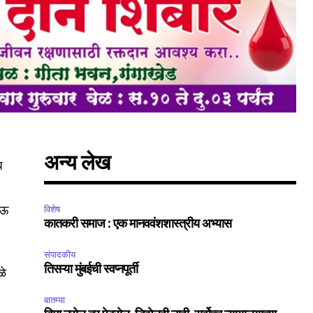
अन्य लेख
घ
SUBSCRIBE
नऊ
विशेष
ccept the
Privacy Policy
.
कातकरी समाज : एक मानववंशशास्त्रीय अभ्यास
संपादकीय
तिसऱ्या मुंबईची स्वप्नपूर्ती
ळे
बातम्या