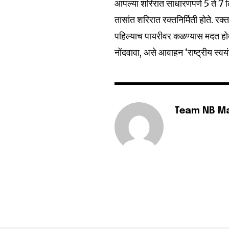
आपल्या शरिरात साधारणपणे 5 ते 7 ल
6,300
Fans
तासांत शरिरात रक्तनिर्मिती होते. र
पहिल्याच पायरीवर कळण्यास मदत हो
नोंदवावा, असे आवाहन ‘राष्ट्रीय स्
Team NB M