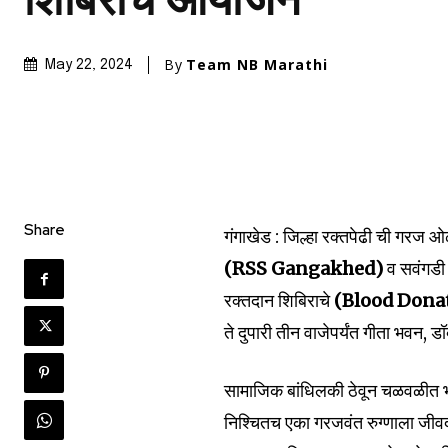
शिबिराचे आयोजन
By
Team NB Marathi
May 22, 2024
Join our commu
SUBSCRIBERS an
of the conversa
Share
गंगाखेड : जिल्हा रक्तपेढी ची गरज ओळख
(RSS Gangakhed)
व सवंगडी
To subscribe, simply enter your e
रक्तदान शिबिराचे
(Blood Don
the subscribe button below. Don'
won't spam your inbox. Your infor
ते दुपारी तीन वाजेपर्यंत गीता भवन, ड
सामाजिक बांधिलकी ठेवून चळवळीत भ
निश्चितच एका गरजवंत रुग्णाला जीवदा