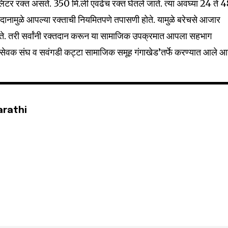
िटर रक्त असते. 350 मि.ली एवढेच रक्त घेतले जाते. त्या अवघ्या 24 ते 
32,111
Followers
क्तदानामुळे आपल्या रक्ताची नियमितपणे तपासणी होते. यामुळे बरेचसे आजार
ते. तरी सर्वांनी रक्तदान करून या सामाजिक उपक्रमात आपला सहभाग
वयंसेवक संघ व सवंगडी कट्टा सामाजिक समूह गंगाखेड’तर्फे करण्यात आले आह
arathi