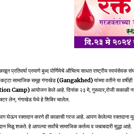
nity of
d be part
tion.
ून प्रतिवर्षा प्रमाणे बुध्द पोर्णिमेचे औचित्य साधत राष्ट्रीय स्वयंसेवक सं
 कट्टा सामाजिक समूह गंगाखेड
(Gangakhed)
यांच्या वतीने या वर्षीही
mail address on our website or click
ation Camp)
आयोजन केले आहे. दिनांक २३ मे, गुरूवार,रोजी सकाळी 
t worry, we respect your privacy and
I've read and a
mation is safe with us.
ॉक्टर लेन, गंगाखेड येथे हे शिबिर चालेल.
ाग घेऊन रक्तदान करणे ही काळाची गरज आहे. आपण केलेल्या रक्तदाना मु
न मिळू शकते. हे आपल्या सर्वांचे सामाजिक कर्तव्य व जबाबदारी सुद्धा आहे.