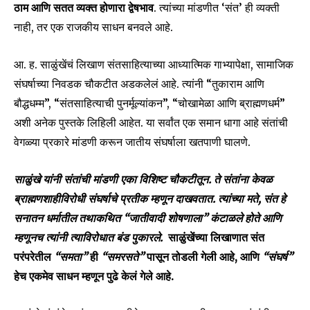
ठाम आणि सतत व्यक्त होणारा द्वेषभाव
. त्यांच्या मांडणीत ‘संत’ ही व्यक्ती
नाही, तर एक राजकीय साधन बनवले आहे.
आ. ह. साळुंखेंचं लिखाण संतसाहित्याच्या आध्यात्मिक गाभ्यापेक्षा, सामाजिक
संघर्षाच्या निवडक चौकटीत अडकलेलं आहे. त्यांनी “तुकाराम आणि
बौद्धधम्म”, “संतसाहित्याची पुनर्मूल्यांकन”, “चोखामेळा आणि ब्राह्मणधर्म”
अशी अनेक पुस्तके लिहिली आहेत. या सर्वांत एक समान धागा आहे संतांची
वेगळ्या प्रकारे मांडणी करून जातीय संघर्षाला खतपाणी घालणे.
साळुंखे यांनी संतांची मांडणी एका विशिष्ट चौकटीतून. ते संतांना केवळ
ब्राह्मणशाहीविरोधी संघर्षाचे प्रतीक म्हणून दाखवतात.
त्यांच्या मते, संत हे
सनातन धर्मातील तथाकथित “जातीवादी शोषणाला” कंटाळले होते आणि
म्हणूनच त्यांनी त्याविरोधात बंड पुकारले.
साळुंखेंच्या लिखाणात संत
Join our community of
परंपरेतील
“समता”
ही
“समरसते”
पासून तोडली गेली आहे, आणि
“संघर्ष”
SUBSCRIBERS and be part of the
हेच एकमेव साधन म्हणून पुढे केलं गेले आहे.
conversation.