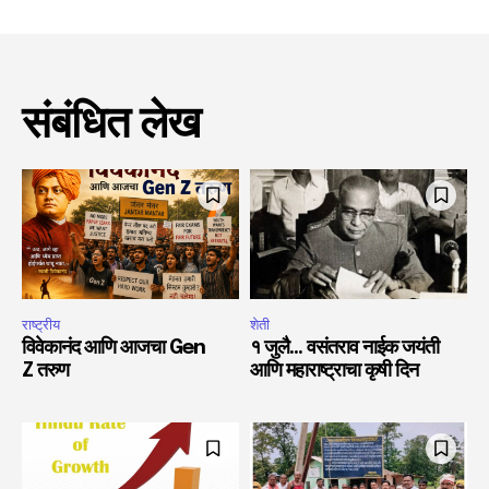
संबंधित लेख
राष्ट्रीय
शेती
विवेकानंद आणि आजचा Gen
१ जुलै… वसंतराव नाईक जयंती
Z तरुण
आणि महाराष्ट्राचा कृषी दिन