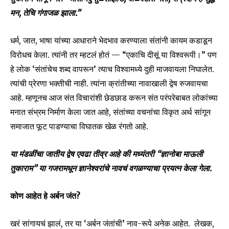
मन, तेचि गंगाजळ झाला.”
धर्म, जात, भाषा यांच्या आधाराने भेदभाव करण्याला संतांनी कायम कडाडून
विरोधच केला. त्यांनी तर म्हटलं होतं — “एकाचि दीसूं या विश्वरूपी।” पण
हे लोक ‘संतांचेच शब्द वापरून’ त्याच विश्वामध्ये दुही माजवायला निघालेत.
त्यांची प्रेरणा भक्तीची नाही. त्यांना क्रांतीच्या नावाखाली द्वेष रुजवायचा
आहे. म्हणूनच आज संत विचारांशी छेडछाड करून संत परंपरेबाबत लोकांच्या
मनात संभ्रम निर्माण केला जात आहे, संतांच्या वचनांचा विकृत अर्थ सांगून
समाजात फूट पाडण्याचा विघातक खेळ रंगतो आहे.
या मंडळींचा जातीय द्वेष एवढा तीव्र आहे की मध्यंतरी “ज्ञानोबा माऊली
तुकाराम” या गजरामधून ज्ञानेश्वरांचे नावचं वगळण्याचा प्रयत्न केला गेला.
कोण आहेत हे अर्बन जंत?
खरं सांगायचं झालं, तर या ‘अर्बन जंतांची’ नाव-रूपे अनेक आहेत. लेखक,