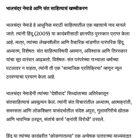
भालचंद्र नेमाडे आणि संत साहित्याचं खच्चीकरण
भालचंद्र नेमाडे हे आधुनिक मराठी साहित्यातील एक महत्वाचे नाव मानले
जाते. त्यांनी हिंदू (2009) या कादंबरीसाठी ज्ञानपीठ पुरस्कार प्राप्त केला
आहे. मात्र, त्यांच्या लेखनशैलीत आणि वैचारिक मांडणीत पारंपरिक हिंदू
अध्यात्म, विशेषतः संत साहित्याविषयी अवमान, अविश्वास आणि तिरस्कार
यांचा सूर वारंवार आढळतो. विशेषतः संत परंपरेच्या गाभ्याला धर्माच्या
पटलावर न पाहता, त्यांनी ती एक ‘सामाजिक प्रतिक्रिया’ म्हणून न्यून
ठरवण्याचा प्रयत्न केला आहे.
भालचंद्र नेमाडेंनी त्यांच्या ‘देशीवाद’ सिध्दांताच्या अतिरेकातून
संतसाहित्याचं अवमूल्यन केलं. त्यांनी संत विचारांतील अध्यात्म, आत्मक्रांती,
समरसता आणि लोकशिक्षण यासंदर्भातील संदेश अपुरा, गुलामगिरीचे द्योतक
आणि भावनिक ठरवून, संतांचे कार्य ‘क्रांती विरोधी’ ठरवले.
हिंदू या त्यांच्या कादंबरीत ‘कोकणातल्या’ एक अन्वेषक पात्राच्या माध्यमातून