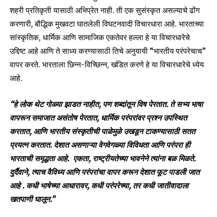
शहरी प्रतिकृती यासाठी अभिप्रेत नाही. ती एक सुसंस्कृत असल्याचे ढोंग
करणारी, बौद्धिक मुखवटा घातलेली विघटनवादी विचारधारा आहे. भारताच्या
सांस्कृतिक, धार्मिक आणि सामाजिक एकतेवर हल्ला हे या विचारधारेचे
उद्दिष्ट आहे आणि ते साध्य करण्यासाठी तिचे अनुयायी “भारतीय परंपरेचाच”
वापर करते. भारताला छिन्न-विच्छिन्न, खंडित करणे हे या विचारधारेचे ध्येय
आहे.
“हे लोक थेट गोळ्या झाडत नाहीत, पण शब्दांतून विष पेरतात. ते सभ्य भाषा
वापरून समाजात असंतोष पेरतात, धार्मिक परंपरांवर प्रश्न उपस्थित
करतात, आणि भारतीय संस्कृतीची पाळेमुळे उखडून टाकण्यासाठी सतत
प्रयत्न करतात. देशात असणाऱ्या वेगवेगळ्या विविधता आणि परंपरा ही
भारताची समृद्धता आहे. एकता, राष्ट्रीयतेच्या भावनेने त्यांना बळ मिळते.
दुर्दैवाने, त्याच वैविध्य आणि परंपरांचा वापर करून देशात फूट पाडली जात
आहे . कधी भाषेच्या आधारावर, कधी परंपरेच्या, तर कधी जातीवादाला
खतपाणी घालून.”