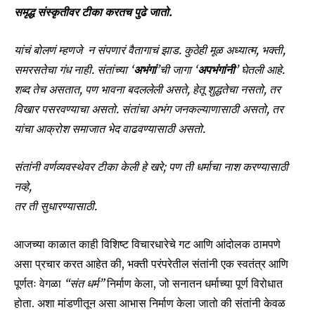
समृद्ध संस्कृतीवर टीका करतच पुढे जातो.
यांचं बोलणं म्हणजे न संपणारं वैतागाचं झाड. कुठेही मूळ अध्यात्म, भक्ती,
समरसतेचा गंध नाही. संतांच्या ‘
अभंगां
’ची जागा ‘
अपभंगांनी
’ घेतली आहे.
शब्द तेच असतात, पण भावना बदललेली असते, हेतू शुद्धतेचा नसतो, तर
विखार पसरवण्याचा असतो. संतांचा अभंग जनकल्याणासाठी असतो, तर
यांचा आक्रोश समाजात भेद वाढवण्यासाठी असतो.
संतांनी वर्णव्यवस्थेवर टीका केली हे खरे; पण ती धर्माचा नाश करण्यासाठी
नव्हे,
तर ती सुधारण्यासाठी.
आजच्या काळात काही विशिष्ट विचारधारेचे गट आणि आंदोलक ठामपणे
असा प्रचार करत आहेत की, भक्ती परंपरेतील संतांनी एक स्वतंत्र आणि
पूर्णतः वेगळा
“संत धर्म”
निर्माण केला, जो सनातन धर्माच्या पूर्ण विरोधात
होता. अशा मांडणीतून असा आभास निर्माण केला जातो की संतांनी केवळ