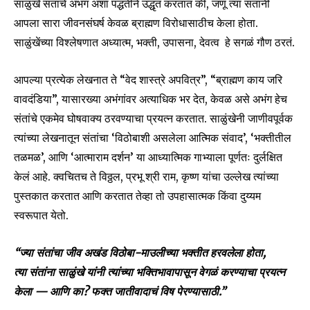
To subscribe, simply enter your email address on our website
साळुंखे संतांचे अभंग अशा पद्धतीने उद्धृत करतात की, जणू त्या संतांनी
or click the subscribe button below. Don't worry, we respect
आपला सारा जीवनसंघर्ष केवळ ब्राह्मण विरोधासाठीच केला होता.
your privacy and won't spam your inbox. Your information is
साळुंखेंच्या विश्लेषणात अध्यात्म, भक्ती, उपासना, देवत्व हे सगळं गौण ठरतं.
safe with us.
आपल्या प्रत्येक लेखनात ते “वेद शास्त्रे अपवित्र”, “ब्राह्मण काय जरि
वावदंडिया”, यासारख्या अभंगांवर अत्याधिक भर देत, केवळ असे अभंग हेच
संतांचे एकमेव घोषवाक्य ठरवण्याचा प्रयत्न करतात. साळुंखेनी जाणीवपूर्वक
SUBSCRIBE
त्यांच्या लेखनातून संतांचा ‘विठोबाशी असलेला आत्मिक संवाद’, ‘भक्तीतील
तळमळ’, आणि ‘आत्माराम दर्शन’ या आध्यात्मिक गाभ्याला पूर्णतः दुर्लक्षित
I've read and accept the
Privacy Policy
.
केलं आहे. क्वचितच ते विठ्ठल, प्रभू श्री राम, कृष्ण यांचा उल्लेख त्यांच्या
पुस्तकात करतात आणि करतात तेव्हा तो उपहासात्मक किंवा दुय्यम
स्वरूपात येतो.
6,300
32,111
75
Fans
Followers
Followers
“ज्या संतांचा जीव अखंड विठोबा-माउलीच्या भक्तीत हरवलेला होता,
त्या संतांना साळुंखे यांनी त्यांच्या भक्तिभावापासून वेगळं करण्याचा प्रयत्न
केला — आणि का? फक्त जातीवादाचं विष पेरण्यासाठी.”