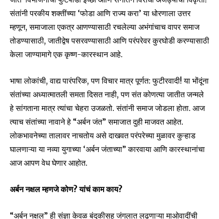
संतांनी परकीय शक्तींच्या ‘फोडा आणि राज्य करा’ या धोरणाला उत्तर
म्हणून, समाजाला एकत्र आणण्यासाठी रचलेल्या अभंगांचाच वापर समाज
तोडण्यासाठी, जातीद्वेष पसरवण्यासाठी आणि परंपरेवर कुरघोडी करण्यासाठी
केला जाण्यामागे एक कृष्ण-कारस्थान आहे.
भाषा लोकांची, वाद्य पारंपरिक, पण विचार मात्र पूर्णत: फुटीरवादी! या भोंदूंना
संतांच्या अध्यात्मातली समता दिसत नाही, पण संत कोणत्या जातीत जन्मले
हे सांगताना मात्र त्यांचा चेहरा उजळतो. संतांनी समाज जोडला होता. आज
त्याच संतांच्या नावाने हे “अर्बन जंत” समाजात दुही माजवत आहेत.
लोकभावनेच्या तालावर नाचतोय असे दाखवत परंपरेच्या मुळावर कुऱ्हाड
घालणाऱ्या या नव्या युगाच्या ‘अर्बन जंताच्या” कारवाया आणि कारस्थानांचा
आज आपण वेध घेणार आहोत.
अर्बन नक्षल म्हणजे कोण? यांचं काम काय?
“अर्बन नक्षल” ही संज्ञा केवळ बंदुकीसह जंगलात लढणाऱ्या माओवादींची