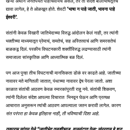
खऱ्या अर्थानं जनतेपर्यंत पोहोचवायचं असेल, तर तो संदेश बोलीभाषेतूनच
द्यावा लागेल, हे ते ओळखून होते. शेवटी
‘भाषा न पाहे जाती, भावना पाहे
ईश्वरी’.
संतांनी केवळ विखारी जातिभेदाच्या विरुद्ध आंदोलन केलं नाही, तर त्यांनी
भक्तीच्या माध्यमातून प्रेमाचं, समतेचं, सह अस्तित्वाचं आणि समरसतेचं
बाळकडू दिलं. परकीय विघटनकारी शक्तींविरुद्ध लढण्यासाठी त्यांनी
समाजाला सांस्कृतिक आणि आध्यात्मिक बळ दिलं.
पण आज पुन्हा तीच विघटनाची मानसिकता डोकं वर काढते आहे. जातीच्या
नावावर मते मागितली जातात, पंथाच्या नावावर द्वेष पेरला जातो. अशा
काळात संतांची आठवण केवळ स्मारकांपुरती राहू नये. संतांची शिकवण,
त्यांनी दिलेला संदेश आपल्या विचारात भिनवून घेऊन आणि प्रत्यक्ष
आचारात अनुसरून त्यांची आठवण आपल्याला जतन करावी लागेल. कारण
संत परंपरा हा केवळ इतिहास नाही, ती भविष्याची दिशा आहे.
तुकाराम सांगून गेले “जातीभेदु तुळशीझाड, वाळवंटात गेला; संप्रदाय हे शुद्ध