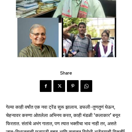
Share
गेल्या काही वर्षांत एक नवा ट्रेंड सुरू झालाय. डफली-तुणतुणं घेऊन,
चेहऱ्यावर करुणा ओतलेला अभिनय करत, काही मंडळी ‘कलाकार’ बनून
फिरतात. संतांचे अभंग गातात, पण त्यात भक्तीचा भाव नाही तर, असते
जात-विभाजनाची फुटपाडी इच्छा आणि सनातन विरोधी अजेंड्याची विकृती!