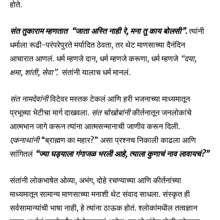
होते.
संत तुकाराम म्हणतात “जाता अस्ति नाही रे, मना तु काय बोलसी”
.
त्यांनी
धर्माला रूढी-परंपरेपुरते मर्यादित ठेवता, तर थेट माणसाच्या दैनंदिन
आचारात आणलं. धर्म म्हणजे दान, धर्म म्हणजे करूणा, धर्म म्हणजे
“दया,
क्षमा, शांती, सेवा”.
संतांनी यालाच धर्म मानलं.
संत नामदेवांनी
विटेवर मस्तक टेकलं आणि हरी भजनाच्या माध्यमातून
प्रभूच्या भेटीचा मार्ग दाखवला.
संत चोखोबांनी
कीर्तनातून जनलोकांचे
आत्मभान जागे करून त्यांना आत्मसन्मानाची जाणीव करून दिली.
एकनाथांनी
“ब्राह्मण का महार?” असा प्रश्नच निकाली काढला आणि
सांगितलं
“ज्या घड्याला गंगाजळ भरली आहे, त्याला कुणाचं नाव लावायचं?”
संतांनी लोकभाषेत ओव्या, अभंग, दोहे रचण्याच्या आणि कीर्तनांच्या
माध्यमातून सामान्य माणसाच्या मनाशी थेट संवाद साधला. संस्कृत ही
सर्वसामान्यांची भाषा नाही, हे त्यांना ठाऊक होतं. श्लोकांमधील तत्वज्ञान