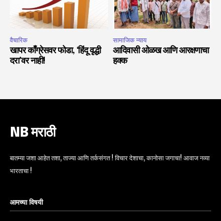
वैचारिक
सामाजिक न्याय
खापर काँग्रेसवर फोडा, ‘हिंदू वृद्धी
आदिवासी ओळख आणि आरक्षणाचा
दरा’वर नाही!
हक्क
NB मराठी
बातम्या जशा आहेत तशा, ताज्या आणि तर्कसंगत ! विचार देशाचा, कानोसा जगाचा! आवाज नव्या
भारताचा !
आमच्या विषयी