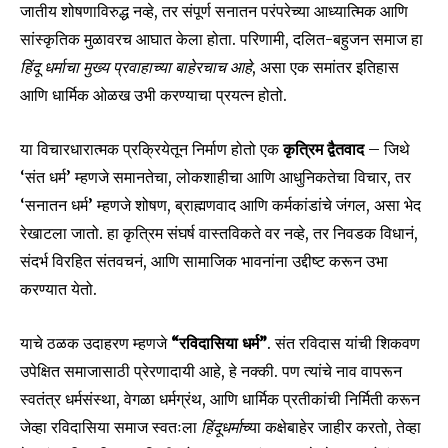
जातीय शोषणाविरुद्ध नव्हे, तर संपूर्ण सनातन परंपरेच्या आध्यात्मिक आणि
सांस्कृतिक मुळावरच आघात केला होता. परिणामी, दलित-बहुजन समाज हा
हिंदू धर्माचा मुख्य प्रवाहाच्या बाहेरचाच आहे
, असा एक समांतर इतिहास
आणि धार्मिक ओळख उभी करण्याचा प्रयत्न होतो.
या विचारधारात्मक प्रक्रियेतून निर्माण होतो एक
कृत्रिम द्वैतवाद
– जिथे
‘संत धर्म’ म्हणजे समानतेचा, लोकशाहीचा आणि आधुनिकतेचा विचार, तर
‘सनातन धर्म’ म्हणजे शोषण, ब्राह्मणवाद आणि कर्मकांडांचे जंगल, असा भेद
रेखाटला जातो. हा कृत्रिम संघर्ष वास्तविकते वर नव्हे, तर निवडक विधानं,
संदर्भ विरहित संतवचनं, आणि सामाजिक भावनांना उद्दीष्ट करून उभा
करण्यात येतो.
याचे ठळक उदाहरण म्हणजे
“रविदासिया धर्म”
. संत रविदास यांची शिकवण
उपेक्षित समाजासाठी प्रेरणादायी आहे, हे नक्की. पण त्यांचे नाव वापरून
स्वतंत्र धर्मसंस्था, वेगळा धर्मग्रंथ, आणि धार्मिक प्रतीकांची निर्मिती करून
जेव्हा रविदासिया समाज स्वतःला
हिंदूधर्मा
च्या कक्षेबाहेर जाहीर करतो, तेव्हा