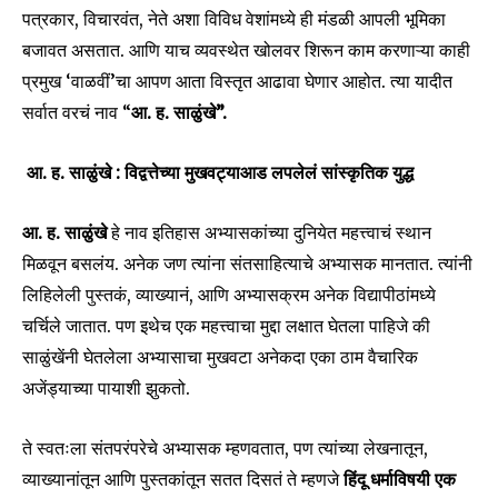
पत्रकार, विचारवंत, नेते अशा विविध वेशांमध्ये ही मंडळी आपली भूमिका
बजावत असतात. आणि याच व्यवस्थेत खोलवर शिरून काम करणाऱ्या काही
प्रमुख ‘वाळवीं’चा आपण आता विस्तृत आढावा घेणार आहोत. त्या यादीत
सर्वात वरचं नाव “
आ. ह. साळुंखे”.
आ. ह. साळुंखे : विद्वत्तेच्या मुखवट्याआड लपलेलं सांस्कृतिक युद्ध
आ. ह.
साळुंखे
हे नाव इतिहास अभ्यासकांच्या दुनियेत महत्त्वाचं स्थान
मिळवून बसलंय. अनेक जण त्यांना संतसाहित्याचे अभ्यासक मानतात. त्यांनी
लिहिलेली पुस्तकं, व्याख्यानं, आणि अभ्यासक्रम अनेक विद्यापीठांमध्ये
चर्चिले जातात. पण इथेच एक महत्त्वाचा मुद्दा लक्षात घेतला पाहिजे की
साळुंखेंनी घेतलेला अभ्यासाचा मुखवटा अनेकदा एका ठाम वैचारिक
अजेंड्याच्या पायाशी झुकतो.
ते स्वतःला संतपरंपरेचे अभ्यासक म्हणवतात, पण त्यांच्या लेखनातून,
व्याख्यानांतून आणि पुस्तकांतून सतत दिसतं ते म्हणजे
हिंदू धर्माविषयी एक