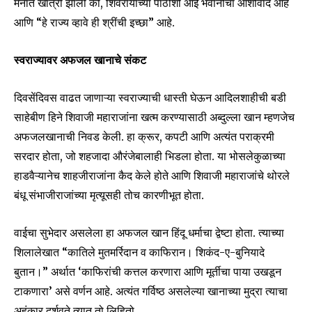
मनात खात्री झाली की, शिवरायांच्या पाठीशी आई भवानीचा आशीर्वाद आहे
आणि “हे राज्य व्हावे ही श्रींची इच्छा” आहे.
स्वराज्यावर
अफजल खानाचे
संकट
दिवसेंदिवस वाढत जाणाऱ्या स्वराज्याची धास्ती घेऊन आदिलशाहीची बडी
साहेबीण हिने शिवाजी महाराजांना खत्म करण्यासाठी अब्दुल्ला खान म्हणजेच
अफजलखानाची निवड केली. हा क्रूर, कपटी आणि अत्यंत पराक्रमी
सरदार होता, जो शहजादा औरंजेबालाही भिडला होता. या भोसलेकुळाच्या
हाडवैऱ्यानेच शाहजीराजांना कैद केले होते आणि शिवाजी महाराजांचे थोरले
बंधू संभाजीराजांच्या मृत्यूसही तोच कारणीभूत होता.
वाईचा सुभेदार असलेला हा अफजल खान हिंदू धर्माचा द्वेष्टा होता. त्याच्या
शिलालेखात “कातिले मुतमर्रिदान व काफिरान। शिकंद-ए-बुनियादे
बुतान।” अर्थात ‘काफिरांची कत्तल करणारा आणि मूर्तीचा पाया उखडून
टाकणारा’ असे वर्णन आहे. अत्यंत गर्विष्ठ असलेल्या खानाच्या मुद्रा त्याचा
अहंकार दर्शवते त्यात तो लिहितो,