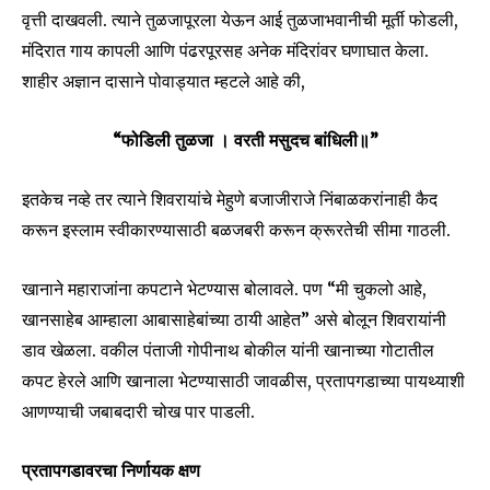
वृत्ती दाखवली. त्याने तुळजापूरला येऊन आई तुळजाभवानीची मूर्ती फोडली,
मंदिरात गाय कापली आणि पंढरपूरसह अनेक मंदिरांवर घणाघात केला.
शाहीर अज्ञान दासाने पोवाड्यात म्हटले आहे की,
“फोडिली तुळजा । वरती मसुदच बांधिली॥”
Join our community of
SUBSCRIBERS and be part of the
इतकेच नव्हे तर त्याने शिवरायांचे मेहुणे बजाजीराजे निंबाळकरांनाही कैद
conversation.
करून इस्लाम स्वीकारण्यासाठी बळजबरी करून क्रूरतेची सीमा गाठली.
To subscribe, simply enter your email address on our website
खानाने महाराजांना कपटाने भेटण्यास बोलावले. पण “मी चुकलो आहे,
or click the subscribe button below. Don't worry, we respect
your privacy and won't spam your inbox. Your information is
खानसाहेब आम्हाला आबासाहेबांच्या ठायी आहेत” असे बोलून शिवरायांनी
safe with us.
डाव खेळला. वकील पंताजी गोपीनाथ बोकील यांनी खानाच्या गोटातील
कपट हेरले आणि खानाला भेटण्यासाठी जावळीस, प्रतापगडाच्या पायथ्याशी
आणण्याची जबाबदारी चोख पार पाडली.
प्रतापगडावरचा निर्णायक क्षण
SUBSCRIBE