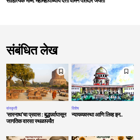
साहित्यिक भीष्म: महामहोपाध्याय दत्तो वामन पोतदार जयंती
संबंधित लेख
संस्कृती
विशेष
‘सारनाथ’चा प्रवास : बुद्धपर्वापासून
न्यायव्यवस्था आणि लिव्ह इन..
जागतिक वारसा स्थळापर्यंत