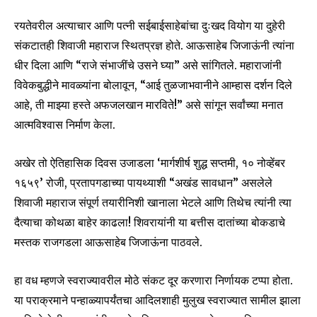
रयतेवरील अत्याचार आणि पत्नी सईबाईसाहेबांचा दुःखद वियोग या दुहेरी
I've read and accept the
Privacy Policy
.
संकटातही शिवाजी महाराज स्थितप्रज्ञ होते. आऊसाहेब जिजाऊंनी त्यांना
धीर दिला आणि “राजे संभाजींचे उसने घ्या” असे सांगितले. महाराजांनी
विवेकबुद्धीने मावळ्यांना बोलावून, “आई तुळजाभवानीने आम्हास दर्शन दिले
6,300
32,111
75
आहे, ती माझ्या हस्ते अफजलखान मारविते!” असे सांगून सर्वांच्या मनात
Fans
Followers
Followers
आत्मविश्वास निर्माण केला.
अखेर तो ऐतिहासिक दिवस उजाडला ‘मार्गशीर्ष शुद्ध सप्तमी, १० नोव्हेंबर
१६५९’ रोजी, प्रतापगडाच्या पायथ्याशी “अखंड सावधान” असलेले
शिवाजी महाराज संपूर्ण तयारीनिशी खानाला भेटले आणि तिथेच त्यांनी त्या
दैत्याचा कोथळा बाहेर काढला! शिवरायांनी या बत्तीस दातांच्या बोकडाचे
मस्तक राजगडला आऊसाहेब जिजाऊंना पाठवले.
हा वध म्हणजे स्वराज्यावरील मोठे संकट दूर करणारा निर्णायक टप्पा होता.
या पराक्रमाने पन्हाळ्यापर्यंतचा आदिलशाही मुलुख स्वराज्यात सामील झाला