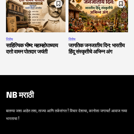
विशेष
विशेष
साहित्यिक भीष्म: महामहोपाध्याय
जागतिक जनजातीय दिन: भारतीय
दत्तो वामन पोतदार जयंती
हिंदू संस्कृतीचे अभिन्न अंग
NB मराठी
बातम्या जशा आहेत तशा, ताज्या आणि तर्कसंगत ! विचार देशाचा, कानोसा जगाचा! आवाज नव्या
भारताचा !