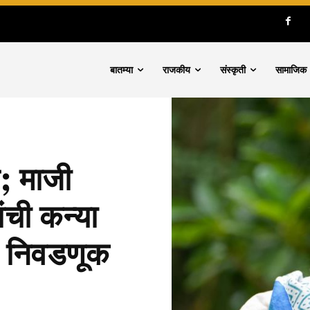
बातम्या
राजकीय
संस्कृती
सामाजिक
; माजी
ंची कन्या
न निवडणूक