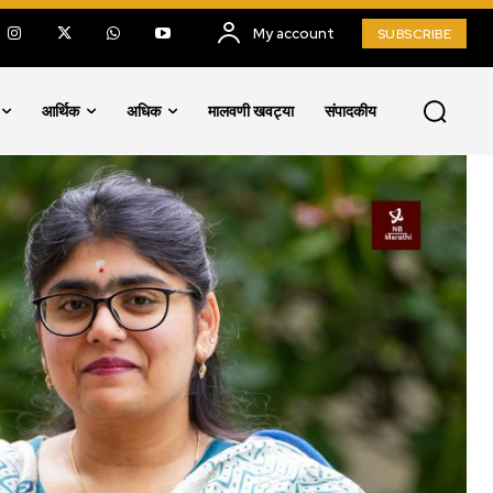
My account
SUBSCRIBE
आर्थिक
अधिक
मालवणी खवट्या
संपादकीय