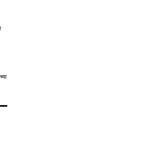
ा
च्या