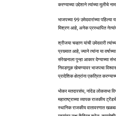
Join our commu
करण्याच्या उद्देशाने त्यांच्या मुलीचे 
SUBSCRIBERS an
of the conversa
भाजपच्या 99 उमेदवारांच्या पहिल्या य
मिश्रण आहे, अनेक प्रस्थापित नेत्या
To subscribe, simply enter your e
the subscribe button below. Don'
श्रीजया चव्हाण यांची उमेदवारी त्या
won't spam your inbox. Your infor
प्रख्यात आहे, ज्याने त्यांना या वर्षा
संरेखनाला पुन्हा आकार देण्याच्या संभा
निवडणूक खेचण्यावर भाजपचा विश्वा
प्रादेशिक क्षेत्रांना एकत्रित करण्य
6,300
Fans
भोकर मतदारसंघ, नांदेड लोकसभा विभा
महाराष्ट्राच्या व्यापक राजकीय ट्रेंड
स्थानिक राजकीय वातावरणात खळबळ उ
मुद्द्यांवर लक्ष केंद्रित करेल, काय