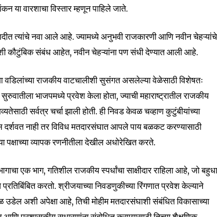
nity of
नामांकन या वारशाचा विस्तार म्हणून पाहिले जाते.
d be part
tion.
ादीत त्यांचे नवा आले आहे. ज्यामध्ये अनुभवी राजकारणी आणि नवीन चेहऱ्यांच
ंशी कौटुंबिक संबंध आहेत, नवीन चेहऱ्यांना पण संधी देण्यात आली आहे.
mail address on our website or click
t worry, we respect your privacy and
I've read and a
ंच्या वडिलांच्या राजकीय वाटचालीशी सुसंगत असलेल्या वेळेसाठी विशेषतः
mation is safe with us.
च्या सुरुवातीला भाजपमध्ये प्रवेश केला होता, ज्याची महाराष्ट्रातील राजकीय
व्यतेसाठी सर्वत्र चर्चा झाली होती. ही निवड केवळ चव्हाण कुटुंबीयांच्या
स दर्शवत नाही तर विविध मतदारसंघात आपले पाय बळकट करण्यासाठी
ाच्या पक्षाच्या व्यापक रणनीतीला देखील अधोरेखित करते.
32,111
Followers
गाचा एक भाग, गतिशील राजकीय स्पर्धांचा साक्षीदार राहिला आहे, जो बहुध
चे प्रतिबिंबित करतो. श्रीजयाच्या निवडणुकीच्या रिंगणात प्रवेश केल्याने
डेल अशी अपेक्षा आहे, तिची मोहीम मतदारसंघाशी संबंधित विकासाच्या
देशीर आणि प्रशासकीय सुधारणांना संबोधित करण्यासाठी तिच्या शैक्षणिक