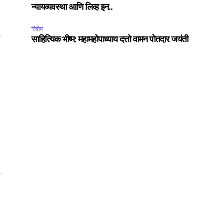
न्यायव्यवस्था आणि लिव्ह इन..
विशेष
े
साहित्यिक भीष्म: महामहोपाध्याय दत्तो वामन पोतदार जयंती
SUBSCRIBE
ccept the
Privacy Policy
.
75
Followers
ा