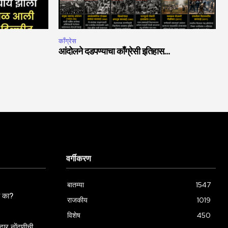
काँग्रेस
आंदोलने दडपण्याचा काँग्रेसी इतिहास…
वर्गीकरण
बातम्या
1547
ला का?
राजकीय
1019
विशेष
450
ार नोंदणीची