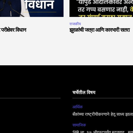
राजकीय
 परीक्षेवर विधान
झुरळांची जत्रा आणि कारभारी सतरा
चर्चेतील विषय
आर्थिक
बँकांच्या राष्ट्रीयीकरणाने हेतू साध्य झा
सामाजिक
SIR ला १७ ऑगस्टपर्यंत मुदतवाढ, मतद