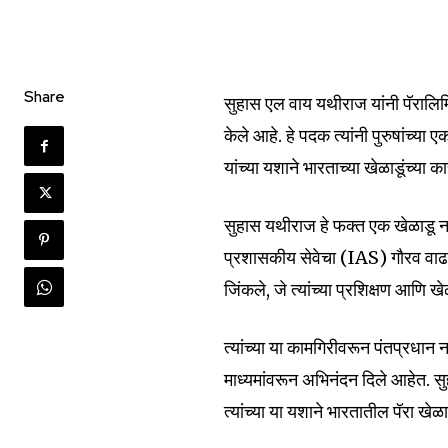
Share
सुहास एल वाय यथीराज यांनी पॅरालिम्पि
केले आहे. हे पदक त्यांनी पुरुषांच
यांच्या यशाने भारताच्या खेळाडूंच्या
Join our commu
सुहास यथीराज हे फक्त एक खेळाडू न
SUBSCRIBERS an
प्रशासकीय सेवेचा (IAS) गौरव वाढल
of the conversa
जिंकले, जे त्यांच्या प्रशिक्षण आणि ख
To subscribe, simply enter your e
त्यांच्या या कामगिरीवरून पंतप्रधान न
the subscribe button below. Don'
माध्यमांवरून अभिनंदन दिले आहेत. सु
won't spam your inbox. Your infor
त्यांच्या या यशाने भारतातील पॅरा खेळ