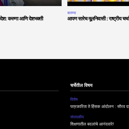
बातम्या
देश: करुणा आणि देशभक्ती
आपण सारेच मूलनिवासी : राष्ट्रीय चर्
चर्चेतील विषय
विशेष
पत्रकारिता ते हिंसक आंदोलन : सौरव द
संपादकीय
शिक्षणातील बदलांचे आनंदवारे!