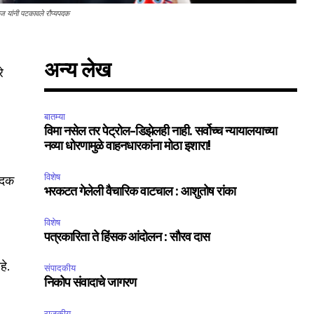
राज यांनी पटकावले रौप्यपदक
अन्य लेख
े
बातम्या
विमा नसेल तर पेट्रोल-डिझेलही नाही. सर्वोच्च न्यायालयाच्या
नव्या धोरणामुळे वाहनधारकांना मोठा इशारा!
विशेष
पदक
भरकटत गेलेली वैचारिक वाटचाल : आशुतोष रांका
विशेष
SUBSCRIBE
पत्रकारिता ते हिंसक आंदोलन : सौरव दास
ccept the
Privacy Policy
.
हे.
संपादकीय
निकोप संवादाचे जागरण
राजकीय