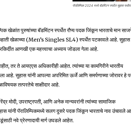
पॅरालिम्पिक 2024 मध्ये बॅडमिंटन स्पर्धेत सुहास यथी
क खेळांत पुरुषांच्या बॅडमिंटन स्पर्धेत रौप्य पदक जिंकून भारताचे मान साजर
्या एकहाती खेळाच्या (Men’s Singles SL4) स्पर्धेत पटकावले आहे. सुहास
 कारकिर्दीत आणखी एक महत्त्वाचा अध्याय जोडला गेला आहे.
nity of
ाहीत, तर ते आयएएस अधिकारीही आहेत. त्यांच्या या कामगिरीने भारतीय
d be part
ा आहे. सुहास यांनी आपल्या अपरिमित ऊर्जे आणि समर्पणाच्या जोरावर हे 
tion.
ेळाविषयक तत्परतेचे साक्षीदार आहे.
mail address on our website or click
रेंद्र मोदी, उपराष्ट्रपती, आणि अनेक मान्यवरांनी त्यांच्या सामाजिक
t worry, we respect your privacy and
I've read and a
हास यांनी पॅरालिम्पिकमध्ये सलग दुसरे पदक जिंकून भारताचे नाव उंचावले आ
mation is safe with us.
ाडूंसाठी नवे प्रेरणादायी मार्ग उघडले आहेत.