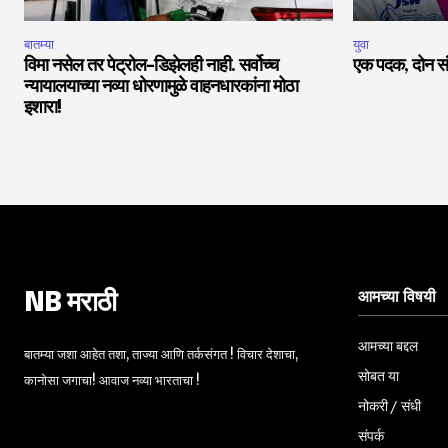
बातम्या
युवा
विमा नसेल तर पेट्रोल-डिझेलही नाही. सर्वोच्च
एक पदक, दोन सं
न्यायालयाच्या नव्या धोरणामुळे वाहनधारकांना मोठा
इशारा!
आमच्या विषयी
NB मराठी
आमच्या बद्दल
बातम्या जशा आहेत तशा, ताज्या आणि तर्कसंगत ! विचार देशाचा,
सोबत या
कानोसा जगाचा! आवाज नव्या भारताचा !
नोकरी / संधी
संपर्क