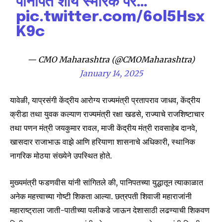
पानीपत शौर्य स्मारक पर…
pic.twitter.com/6ol5Hsx
K9c
— CMO Maharashtra (@CMOMaharashtra)
January 14, 2025
यावेळी, याप्रसंगी केंद्रीय आरोग्य राज्यमंत्री प्रतापराव जाधव, केंद्रीय
क्रीडा तथा युवक कल्याण राज्यमंत्री रक्षा खडसे, राज्याचे राजशिष्टाचार
तथा पणन मंत्री जयकुमार रावल, माजी केंद्रीय मंत्री रावसाहेब दानवे,
खासदार राजाभाऊ वाझे आणि हरियाणा शासनाचे अधिकारी, स्थानिक
Join our community of
नागरिक मोठया संख्येने उपस्थित होते.
SUBSCRIBERS and be part of the
conversation.
मुख्यमंत्री फडणवीस यांनी सांगितले की, पानिपतच्या युद्धातून त्याकाळात
To subscribe, simply enter your email address on our website
अनेक महत्त्वाच्या गोष्टी शिकता आल्या. छत्रपती शिवाजी महाराजांनी
or click the subscribe button below. Don't worry, we respect
महाराष्ट्राला जाती-पातीच्या पलीकडे जाऊन देशासाठी लढण्याची शिकवण
your privacy and won't spam your inbox. Your information is