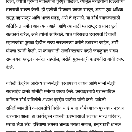
दिली, ज्याचा प्रभाव मावळ्यांनी पुरेपूर पाळला. त्यामुळे मराठ्यांनी दिल्लीच्या
safe with us.
तख्ताची राखण केली. ही एकीची शिकवण कायम राखून, आपण एक अधिक
समृद्ध महाराष्ट्र आणि भारत घडवू, असे ते म्हणाले. या शौर्य स्मारकासाठी
अतिरिक्त जमीन आवश्यक आहे, आणि त्यासाठी महाराष्ट्र सरकार पूर्ण
सहकार्य करेल, असे त्यांनी सांगितले. याच परिसरात छत्रपती शिवाजी
SUBSCRIBE
महाराजांचा पुतळा देखील राज्य सरकारच्या वतीने उभारला जाईल, अशी
घोषणा त्यांनी केली. या कामासाठी राजशिष्टाचार मंत्री जयकुमार रावल
I've read and accept the
Privacy Policy
.
समन्वयक म्हणून कार्यरत राहतील, असेही मुख्यमंत्री फडणवीस यांनी स्पष्ट
केले.
6,300
32,111
75
यावेळी केंद्रीय आरोग्य राज्यमंत्री प्रतापराव जाधव आणि माजी मंत्री
Fans
Followers
Followers
रावसाहेब दानवे यांनीही मनोगत व्यक्त केले. कार्यक्रमाचे प्रास्ताविक
पानिपत शौर्य समितीचे अध्यक्ष प्रदीप पाटील यांनी केले. यावेळी.
समितीच्यावतीने अमरावतीचे नितीन धांडे यांना शौर्यस्मारक पुरस्कार प्रदान
करण्यात आला. हा कार्यक्रम यशस्वी करण्यासाठी सशक्त भारत परिवार,
मराठा सेवा संघ, हरियाणा समस्त धानक मराठा समाज, धनुष्यधारी धानक