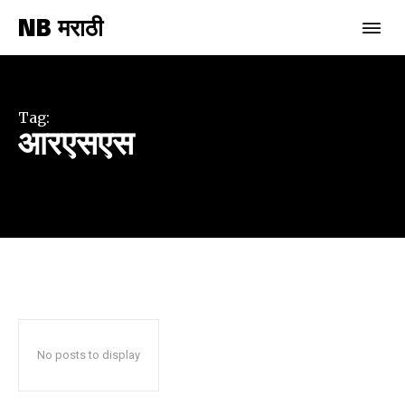
NB मराठी
Join our community of
SUBSCRIBERS and be part of the
conversation.
Tag:
आरएसएस
To subscribe, simply enter your email address on our website
or click the subscribe button below. Don't worry, we respect
your privacy and won't spam your inbox. Your information is
safe with us.
SUBSCRIBE
No posts to display
I've read and accept the
Privacy Policy
.