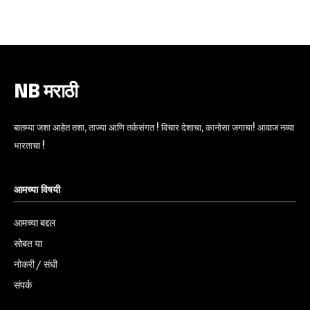
6,300
32,111
75
Fans
Followers
Followers
NB मराठी
बातम्या जशा आहेत तशा, ताज्या आणि तर्कसंगत ! विचार देशाचा, कानोसा जगाचा! आवाज नव्या
भारताचा !
आमच्या विषयी
आमच्या बद्दल
सोबत या
नोकरी / संधी
संपर्क