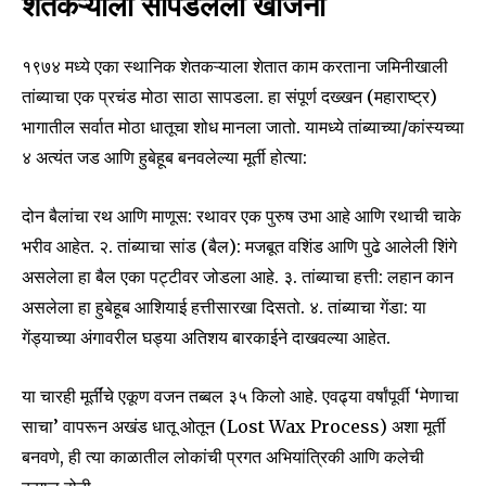
शेतकऱ्याला सापडलेला खजिना
१९७४ मध्ये एका स्थानिक शेतकऱ्याला शेतात काम करताना जमिनीखाली
तांब्याचा एक प्रचंड मोठा साठा सापडला. हा संपूर्ण दख्खन (महाराष्ट्र)
भागातील सर्वात मोठा धातूचा शोध मानला जातो. यामध्ये तांब्याच्या/कांस्यच्या
४ अत्यंत जड आणि हुबेहूब बनवलेल्या मूर्ती होत्या:
दोन बैलांचा रथ आणि माणूस: रथावर एक पुरुष उभा आहे आणि रथाची चाके
भरीव आहेत. २. तांब्याचा सांड (बैल): मजबूत वशिंड आणि पुढे आलेली शिंगे
असलेला हा बैल एका पट्टीवर जोडला आहे. ३. तांब्याचा हत्ती: लहान कान
असलेला हा हुबेहूब आशियाई हत्तीसारखा दिसतो. ४. तांब्याचा गेंडा: या
गेंड्याच्या अंगावरील घड्या अतिशय बारकाईने दाखवल्या आहेत.
या चारही मूर्तींचे एकूण वजन तब्बल ३५ किलो आहे. एवढ्या वर्षांपूर्वी ‘मेणाचा
साचा’ वापरून अखंड धातू ओतून (Lost Wax Process) अशा मूर्ती
बनवणे, ही त्या काळातील लोकांची प्रगत अभियांत्रिकी आणि कलेची