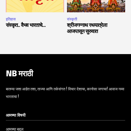
इतिहास
संस्कृती
संस्कृत.. वैभव भारताचे…
श्रीजगन्नाथ रथयात्रेला
आजपासून सुरुवात
NB मराठी
बातम्या जशा आहेत तशा, ताज्या आणि तर्कसंगत ! विचार देशाचा, कानोसा जगाचा! आवाज नव्या
भारताचा !
आमच्या विषयी
आमच्या बद्दल