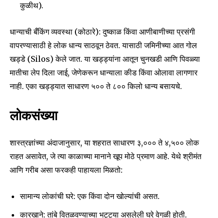
कुळीथ).
or click the subscribe button below. Don't worry, we respect
your privacy and won't spam your inbox. Your information is
safe with us.
धान्याची बँकिंग व्यवस्था (कोठारे): दुष्काळ किंवा आणीबाणीच्या प्रसंगी
वापरण्यासाठी हे लोक धान्य साठवून ठेवत. यासाठी जमिनीच्या आत गोल
खड्डे (Silos) केले जात. या खड्ड्यांना आतून चुनखडी आणि पिवळ्या
मातीचा लेप दिला जाई, जेणेकरून धान्याला कीड किंवा ओलावा लागणार
नाही. एका खड्ड्यात साधारण ५०० ते ८०० किलो धान्य बसायचे.
SUBSCRIBE
लोकसंख्या
I've read and accept the
Privacy Policy
.
शास्त्रज्ञांच्या अंदाजानुसार, या शहरात साधारण ३,००० ते ४,५०० लोक
राहत असावेत, जे त्या काळाच्या मानाने खूप मोठे प्रमाण आहे. येथे श्रीमंत
6,300
32,111
75
Fans
Followers
Followers
आणि गरीब असा फरकही पाहायला मिळतो:
सामान्य लोकांची घरे: एक किंवा दोन खोल्यांची असत.
कारखाने: तांबे वितळवण्याच्या भट्ट्या असलेली घरे वेगळी होती.