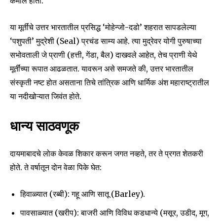
कमाल होती.
या मूर्तींचे उत्तर भारतातील प्रसिद्ध ‘मोहेन्जो-दडो’ शहरात सापडलेल्या
‘पशुपती’ मुद्रेशी (Seal) प्रचंड साम्य आहे. त्या मुद्रेवर योगी पुरुषाच्या
सभोवताली जे प्राणी (हत्ती, गेंडा, बैल) दाखवले आहेत, तेच प्राणी येथे
मूर्तींच्या रूपात आढळतात. यावरून असे समजते की, उत्तर भारतातील
संस्कृती नष्ट होत असताना तिचे तांत्रिक आणि धार्मिक अंश महाराष्ट्रातील
या नदीखोऱ्यात जिवंत होते.
धान्य साठवणूक
दायमाबादचे लोक केवळ शिकार करून जगत नव्हते, तर ते प्रगत शेतकरी
होते. ते वर्षातून दोन वेळा पिके घेत:
Join our community of
SUBSCRIBERS and be part of the
हिवाळ्यात (रब्बी): गहू आणि सातू (Barley).
conversation.
पावसाळ्यात (खरीप): बाजरी आणि विविध कडधान्ये (मसूर, उडीद, मूग,
To subscribe, simply enter your email address on our website