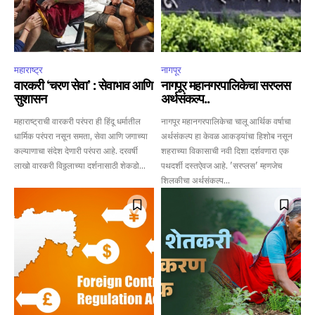
महाराष्ट्र
नागपूर
वारकरी ‘चरण सेवा’ : सेवाभाव आणि
नागपूर महानगरपालिकेचा सरप्लस
सुशासन
अर्थसंकल्प..
महाराष्ट्राची वारकरी परंपरा ही हिंदू धर्मातील
नागपूर महानगरपालिकेचा चालू आर्थिक वर्षाचा
धार्मिक परंपरा नसून समता, सेवा आणि जगाच्या
अर्थसंकल्प हा केवळ आकड्यांचा हिशोब नसून
कल्याणाचा संदेश देणारी परंपरा आहे. दरवर्षी
शहराच्या विकासाची नवी दिशा दर्शवणारा एक
लाखो वारकरी विठ्ठलाच्या दर्शनासाठी शेकडो...
पथदर्शी दस्तऐवज आहे. 'सरप्लस' म्हणजेच
शिलकीचा अर्थसंकल्प...
Join our community of
SUBSCRIBERS and be part of the
conversation.