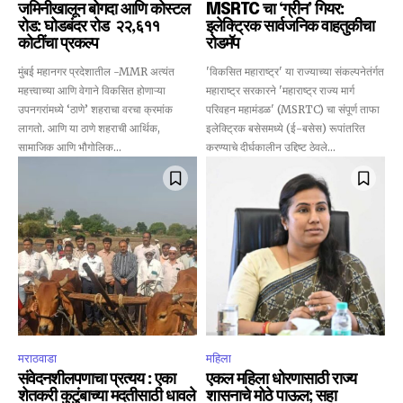
जमिनीखालून बोगदा आणि कोस्टल
MSRTC चा ‘ग्रीन’ गियर:
रोड: घोडबंदर रोड ₹२२,६११
इलेक्ट्रिक सार्वजनिक वाहतुकीचा
कोटींचा प्रकल्प
रोडमॅप
मुंबई महानगर प्रदेशातील -MMR अत्यंत
'विकसित महाराष्ट्र' या राज्याच्या संकल्पनेतंर्गत
महत्त्वाच्या आणि वेगाने विकसित होणाऱ्या
महाराष्ट्र सरकारने 'महाराष्ट्र राज्य मार्ग
उपनगरांमध्ये ‘ठाणे’ शहराचा वरचा क्रमांक
परिवहन महामंडळ' (MSRTC) चा संपूर्ण ताफा
लागतो. आणि या ठाणे शहराची आर्थिक,
इलेक्ट्रिक बसेसमध्ये (ई-बसेस) रूपांतरित
सामाजिक आणि भौगोलिक...
करण्याचे दीर्घकालीन उद्दिष्ट ठेवले...
मराठवाडा
महिला
संवेदनशीलपणाचा प्रत्यय : एका
एकल महिला धोरणासाठी राज्य
शेतकरी कुटुंबाच्या मदतीसाठी धावले
शासनाचे मोठे पाऊल; सहा