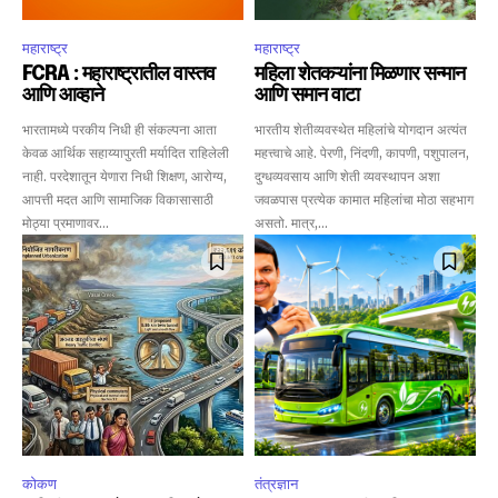
To subscribe, simply enter your email address on our website
महाराष्ट्र
महाराष्ट्र
or click the subscribe button below. Don't worry, we respect
your privacy and won't spam your inbox. Your information is
FCRA : महाराष्ट्रातील वास्तव
महिला शेतकऱ्यांना मिळणार सन्मान
safe with us.
आणि आव्हाने
आणि समान वाटा
भारतामध्ये परकीय निधी ही संकल्पना आता
भारतीय शेतीव्यवस्थेत महिलांचे योगदान अत्यंत
केवळ आर्थिक सहाय्यापुरती मर्यादित राहिलेली
महत्त्वाचे आहे. पेरणी, निंदणी, कापणी, पशुपालन,
नाही. परदेशातून येणारा निधी शिक्षण, आरोग्य,
दुग्धव्यवसाय आणि शेती व्यवस्थापन अशा
आपत्ती मदत आणि सामाजिक विकासासाठी
जवळपास प्रत्येक कामात महिलांचा मोठा सहभाग
मोठ्या प्रमाणावर...
असतो. मात्र,...
SUBSCRIBE
I've read and accept the
Privacy Policy
.
6,300
32,111
75
Fans
Followers
Followers
कोकण
तंत्रज्ञान