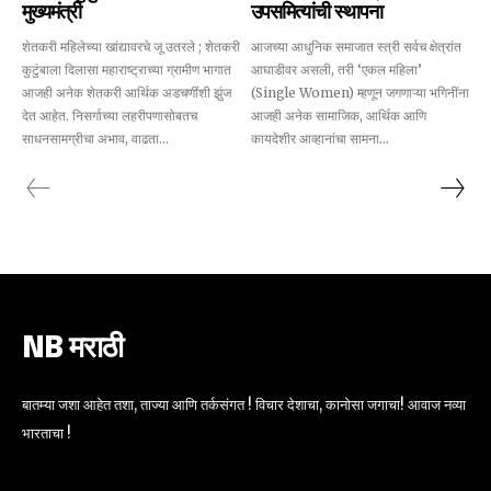
मुख्यमंत्री
उपसमित्यांची स्थापना
शेतकरी महिलेच्या खांद्यावरचे जू उतरले ; शेतकरी
आजच्या आधुनिक समाजात स्त्री सर्वच क्षेत्रांत
कुटुंबाला दिलासा महाराष्ट्राच्या ग्रामीण भागात
आघाडीवर असली, तरी ‘एकल महिला’
आजही अनेक शेतकरी आर्थिक अडचणींशी झुंज
(Single Women) म्हणून जगणाऱ्या भगिनींना
देत आहेत. निसर्गाच्या लहरीपणासोबतच
आजही अनेक सामाजिक, आर्थिक आणि
साधनसामग्रीचा अभाव, वाढता...
कायदेशीर आव्हानांचा सामना...
NB मराठी
बातम्या जशा आहेत तशा, ताज्या आणि तर्कसंगत ! विचार देशाचा, कानोसा जगाचा! आवाज नव्या
भारताचा !