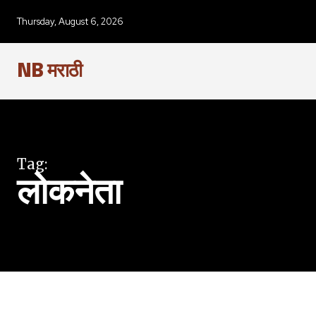
SUBSCRIBERS an
Thursday, August 6, 2026
of the conversa
NB मराठी
To subscribe, simply enter your e
the subscribe button below. Don'
won't spam your inbox. Your infor
Tag:
लोकनेता
6,300
Fans