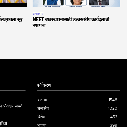
राजकीय
चासत्रातला सूर
NEET व्यवस्थापनासाठी उच्चस्तरीय कार्यदलाची
स्थापना
वर्गीकरण
बातम्या
1548
ामन पोतदार जयंती
राजकीय
1020
विशेष
453
ुक्ति||
भाजपा
399