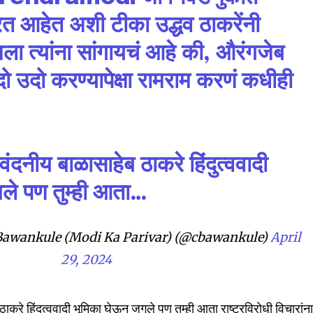
nity of
त आहेत अशी टीका उद्धव ठाकरेंनी
d be part
tion.
ा त्यांना सांगायचं आहे की, औरंगजेब
ो उदो करण्यापेक्षा रामराम करणं कधीही
mail address on our website or click
t worry, we respect your privacy and
I've read and a
mation is safe with us.
वंदनीय बाळासाहेब ठाकरे हिंदुत्ववादी
ले पण तुम्ही आता…
32,111
Followers
awankule (Modi Ka Parivar) (@cbawankule)
April
29, 2024
ठाकरे हिंदुत्ववादी भूमिका घेऊन जगले पण तुम्ही आता राष्ट्रविरोधी विचारांन