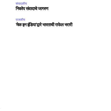
संपादकीय
निकोप संवादाचे जागरण
राजकीय
SUBSCRIBE
‘मेक इन इंडिया’द्वारे भारताची राफेल भरारी
ccept the
Privacy Policy
.
75
Followers
ा