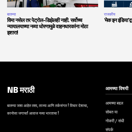
बातम्या
राजकीय
विमा नसेल तर पेट्रोल-डिझेलही नाही. सर्वोच्च
‘मेक इन इंडिया’द्
न्यायालयाच्या नव्या धोरणामुळे वाहनधारकांना मोठा
इशारा!
आमच्या विषयी
NB मराठी
आमच्या बद्दल
बातम्या जशा आहेत तशा, ताज्या आणि तर्कसंगत ! विचार देशाचा,
सोबत या
कानोसा जगाचा! आवाज नव्या भारताचा !
नोकरी / संधी
संपर्क