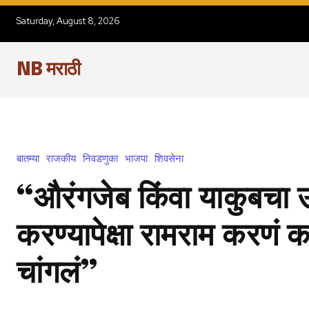
Saturday, August 8, 2026
NB मराठी
बातम्या
राजकीय
निवडणुका
भाजपा
शिवसेना
“औरंगजेब किंवा याकुबचा 
करण्यापेक्षा रामराम करणं 
चांगलं”