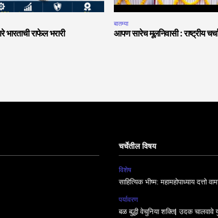
बातम्या
वारे भारताची राफेल भरारी
आपण सारेच मूलनिवासी : राष्ट्रीय चर्
चर्चेतील विषय
विशेष
साहित्यिक भीष्म: महामहोपाध्याय दत्तो व
पर्यावरण
बळ बुद्धी वेचुनिया शक्ति| उदक चालवावे य