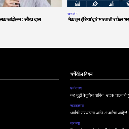
राजकीय
हिंसक आंदोलन : सौरव दास
‘मेक इन इंडिया’द्वारे भारताची राफेल भर
चर्चेतील विषय
पर्यावरण
बळ बुद्धी वेचुनिया शक्ति| उदक चालवावे य
संपादकीय
धर्माची संस्थापना आणि अधर्माचा अव्हेर!
बातम्या