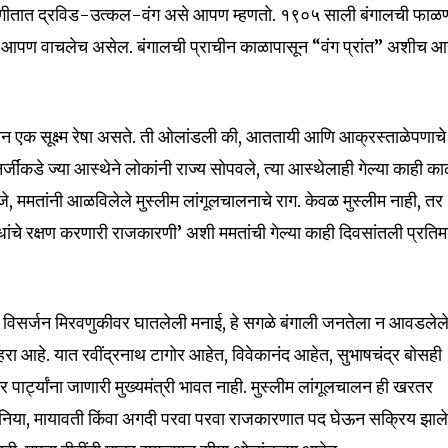
्रगीतात द्रविड-उत्कल-वंग असे आपण म्हणतो. १९०५ साली बंगालची फाळ
न आपण वाचलेच असेल. बंगालची प्राचीन काळापासून “वंग प्रांत” अशीच आह
 एक सूक्ष्म रेषा असते. ती ओलांडली की, आततायी आणि आक्रस्ताळेपणाचे
र्जींकडे ज्या आस्थेने लोकांनी राज्य सोपवले, त्या आस्थेलाही गेल्या काही क
णजे, ममतांनी आळविलेले मुस्लीम लांगूलचालनाचे राग. केवळ मुस्लीम नाही, तर
बंधांचे रक्षण करणारी राजकारणी’ अशी ममतांची गेल्या काही दिवसांतली प्रतिम
च्या विसर्जन मिरवणुकीवर घातलेली मनाई, हे सगळे बंगाली जनतेला न आवडलेल
हरा आहे. यात रवींद्रनाथ टागोर आहेत, विवेकानंद आहेत, सुभाषचंद्र बोसही
पार्ट्यांना जाणारी मुख्यमंत्री भावत नाही. मुस्लीम लांगूलचालन ही खरतर
, सोनिया, मायावती किंवा अगदी परवा परवा राजकारणात पद घेऊन सक्रिय झाले