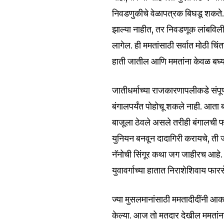
SUBSCRIBERS an
निवडणुकीचे वेळापत्रक बिघडू शकते. य
of the conversa
झाल्या नाहीत, तर निवडणूक लांबविली
लागेल. ही ममतांसाठी सर्वात मोठी च
To subscribe, simply enter your e
हाती जातील आणि ममतांना केवळ बघ्या
the subscribe button below. Don'
won't spam your inbox. Your infor
जातीधर्माच्या राजकारणापलीकडे संपूर्ण
बंगालपर्यंत पोहोचू शकले नाही. आता ब
बाजूला ठेवले असले तरीही बंगालची फा
युनियन बनवून दादागिरी करायचे, ती जागा
6,300
Fans
नॅनोची सिंगूर कथा जग जाहीरच आहे. 
युवावर्गाच्या हातात निराशेशिवाय फार
ज्या मुसलमानांसाठी ममतादीदींनी आक
केल्या. आज तो मतदार देखील ममतांन