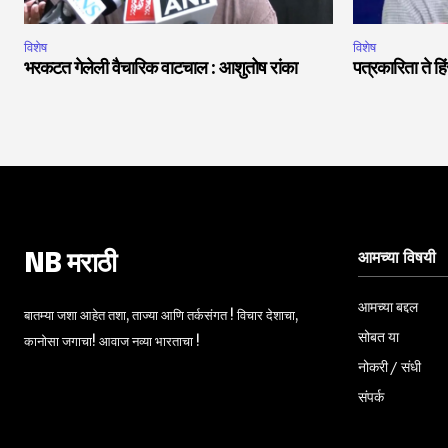
विशेष
विशेष
भरकटत गेलेली वैचारिक वाटचाल : आशुतोष रांका
पत्रकारिता ते 
आमच्या विषयी
NB मराठी
आमच्या बद्दल
बातम्या जशा आहेत तशा, ताज्या आणि तर्कसंगत ! विचार देशाचा,
सोबत या
कानोसा जगाचा! आवाज नव्या भारताचा !
नोकरी / संधी
संपर्क