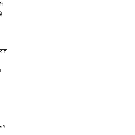
णी
े.
ाळात
ा
े
ल्या