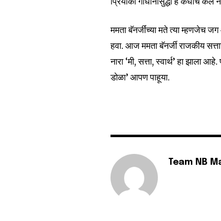
प्रियांका गांधींनीसुद्धा हे कधीच केल
ममता बॅनर्जींच्या मते त्या म्हणजेच 
हवा. आज ममता बॅनर्जी राजकीय सत्तास्
नारा ‘मी, सत्ता, स्वार्थ’ हा झाला आ
डोळा’ आपण पाहूया.
Team NB M