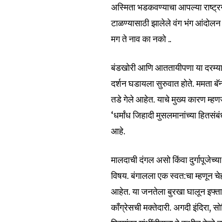
अस्मिता भडकवण्याचा आपल्या राष्ट
टाळण्यासाठी झालेले वंग भंग आंदोल
मग ते नाव का नको ..
बंडखोरी आणि आततायीपणा या दरम्यान
दर्शन घडायला सुरुवात होते. ममता बॅन
तडे गेले आहेत. याचे मुख्य कारण म्ह
‘धर्मांध जिहादी मुसलमानांच्या हितसं
आहे.
मालदाची दंगल असो किंवा दुर्गापूजे
विषय. बंगालला एक स्वत:चा म्हणून चे
आहेत. या जनतेला बुरखा घालून इफ्तार 
काँग्रेसची मक्तेदारी. अगदी इंदिरा