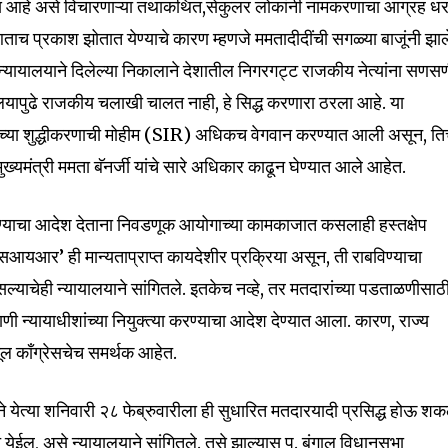
ाय आहे असे विचारणाऱ्या तथाकथित,सेकुलर लोकांनी नामकरणाचा आग्रह धर
ा आताच प्रकाश झोतात येण्याचे कारण म्हणजे ममतादीदींची सगळ्या बाजूंनी झा
 न्यायालयाने दिलेल्या निकालाने देशातील निगरगट्ट राजकीय नेत्यांना सणस
लयापुढे राजकीय चलाखी चालत नाही, हे सिद्ध करणारा ठरला आहे. या
्यांच्या शुद्धीकरणाची मोहीम (SIR) अधिकच वेगवान करण्यात आली असून, तिच
ंत्री ममता बॅनर्जी यांचे सारे अधिकार काढून घेण्यात आले आहेत.
्याचा आदेश देताना निवडणूक आयोगाच्या कामकाजात कसलाही हस्तक्षेप
सआयआर‌’ ही मान्यताप्राप्त कायदेशीर प्रक्रिया असून, ती राबविण्याचा
याचेही न्यायालयाने सांगितले. इतकेच नव्हे, तर मतदारांच्या पडताळणीसाठ
वाणी न्यायाधीशांच्या नियुक्त्या करण्याचा आदेश देण्यात आला. कारण, राज्य
णमूल काँग्रेसचेच समर्थक आहेत.
े येत्या शनिवारी २८ फेब्रुवारीला ही सुधारित मतदारयादी प्रसिद्ध होऊ श
nity of
ात येईल, असे न्यायालयाने सांगितले. तसे झाल्यास प. बंगाल विधानसभा