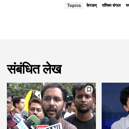
केरळम्
पश्चिम बंगाल
मम
Topics
संबंधित लेख