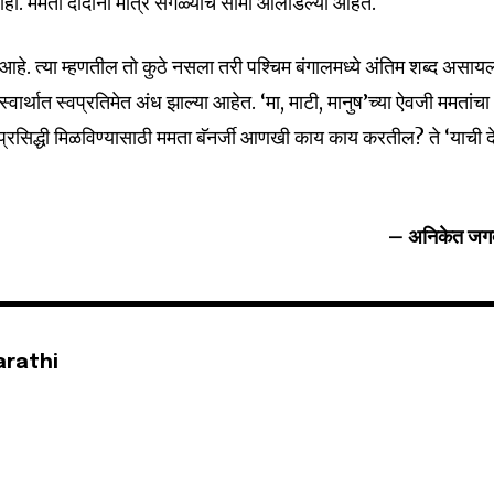
े नाही. ममता दीदींनी मात्र सगळ्याच सीमा ओलांडल्या आहेत.
जग आहे. त्या म्हणतील तो कुठे नसला तरी पश्चिम बंगालमध्ये अंतिम शब्द असाय
वार्थात स्वप्रतिमेत अंध झाल्या आहेत. ‘मा, माटी, मानुष’च्या ऐवजी ममतांचा
हे. प्रसिद्धी मिळविण्यासाठी ममता बॅनर्जी आणखी काय काय करतील? ते ‘याची द
– अनिकेत जगद
arathi