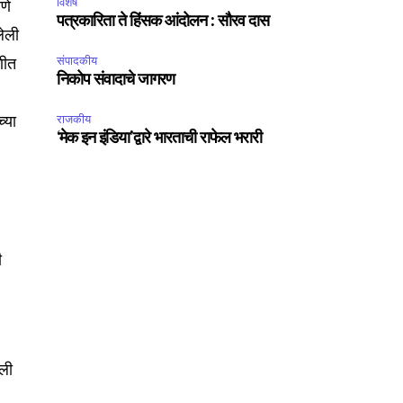
विशेष
णे
पत्रकारिता ते हिंसक आंदोलन : सौरव दास
लेली
णीत
संपादकीय
निकोप संवादाचे जागरण
्या
राजकीय
‘मेक इन इंडिया’द्वारे भारताची राफेल भरारी
ी
कली