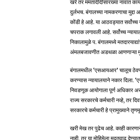
खरे तर ममतादीदींसारख्या नावात क
दुर्लभच. बंगालच्या नामकरणाचा मुद्द
कोंडी हे आहे. या आठवड्यात सर्वोच्च
चपराक लगावली आहे. सर्वोच्च न्याया
निकालामुळे प. बंगालमध्ये मतदारयाद
अंमलबजावणीत अडथळा आणणाऱ्या मुख्यम
बंगालमधील ‌‘एसआयआर‌’ चालूच ठेवण
करण्यास न्यायालयाने नकार दिला. ‌‘ए
निवडणूक आयोगाला पूर्ण अधिकार असल्
राज्य सरकारचे कर्मचारी नव्हे, तर दि
सरकारचे कर्मचारी हे प्रामुख्याने तृ
खरी मेख तर पुढेच आहे. काही कारणान
Join our commu
नाही, तर या मोहिमेला मुदतवाढ देण्य