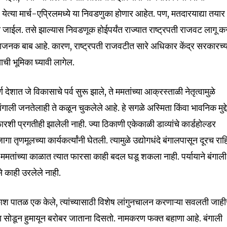
d be part
ेत्या मार्च-एप्रिलमध्ये या निवडणुका होणार आहेत. पण, मतदारयाद्या तयार
tion.
 जाईल. तसे झाल्यास निवडणूक होईपर्यंत राज्यात राष्ट्रपती राजवट लागू क
िंताजनक बाब आहे. कारण, राष्ट्रपती राजवटीत सारे अधिकार केंद्र सरकारच्य
mail address on our website or click
ची भूमिका घ्यावी लागेल.
t worry, we respect your privacy and
I've read and a
mation is safe with us.
 देशात जे विकासाचे पर्व सुरू झाले, ते ममतांच्या आक्रस्ताळी नेतृत्वामुळे
ंगाली जनतेलाही ते कळून चुकलेले आहे. हे सगळे अस्मिता किंवा भावनिक मुद्द
रशी प्रगतीही झालेली नाही. ज्या ठिकाणी एकेकाळी डाव्यांचे कार्डहोल्डर
 तृणमूलच्या कार्यकर्त्यांनी घेतली. त्यामुळे उद्योगधंदे बंगालपासून दूरच राह
32,111
Followers
ममतांच्या काळात त्यात फारसा काही बदल घडू शकला नाही. पर्यायाने बंगाली
से काही उरलेले नाही.
ाश पातळ एक केले, त्यांच्यासाठी विशेष लांगुनचालन करणाऱ्या सवलती जाही
ा सोडून हुमायून बरोबर जाताना दिसतो. नामकरण फक्त बहाणा आहे. बंगाली