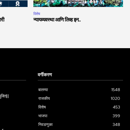
विशेष
ारी
न्यायव्यवस्था आणि लिव्ह इन..
वर्गीकरण
बातम्या
1548
ुक्ति||
राजकीय
1020
विशेष
453
भाजपा
399
निवडणुका
348