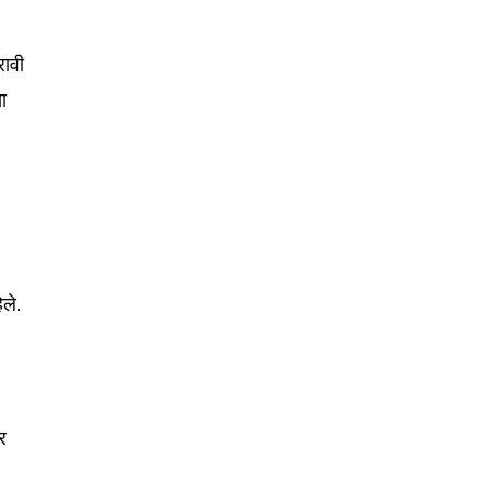
रावी
SUBSCRIBE
ा
ccept the
Privacy Policy
.
े
िले.
75
Followers
र