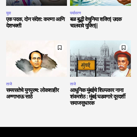
युवा
पर्यावरण
एक पदक, दोन संदेश: करुणा आणि
बळ बुद्धी वेचुनिया शक्ति| उदक
देशभक्ती
चालवावे युक्ति||
ताजे
ताजे
समरसतेचे युगपुरुष: लोकशाहीर
आधुनिक मुंबईचे शिल्पकार नाना
अण्णाभाऊ साठे
शंकरशेठ : मुंबई घडवणारे दूरदर्शी
समाजसुधारक