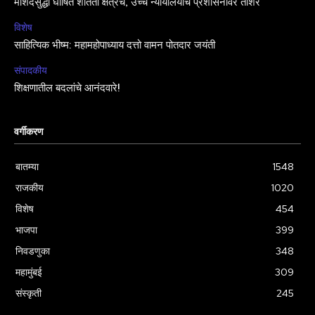
मशिदसुद्धा घोषित शांतता क्षेत्रच, उच्च न्यायालयाचे प्रशासनावर ताशेरे
विशेष
साहित्यिक भीष्म: महामहोपाध्याय दत्तो वामन पोतदार जयंती
संपादकीय
शिक्षणातील बदलांचे आनंदवारे!
वर्गीकरण
बातम्या
1548
राजकीय
1020
विशेष
454
भाजपा
399
निवडणुका
348
महामुंबई
309
संस्कृती
245