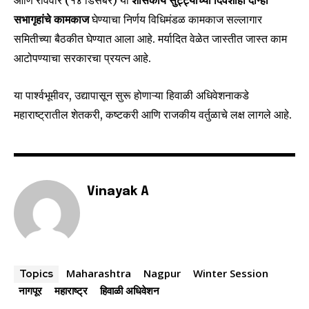
आणि रविवार (१४ डिसेंबर) या
शासकीय सुट्ट्यांच्या दिवशीही दोन्ही
सभागृहांचे कामकाज
घेण्याचा निर्णय विधिमंडळ कामकाज सल्लागार
समितीच्या बैठकीत घेण्यात आला आहे. मर्यादित वेळेत जास्तीत जास्त काम
SUBSCRIBE
आटोपण्याचा सरकारचा प्रयत्न आहे.
I've read and accept the
Privacy Policy
.
या पार्श्वभूमीवर, उद्यापासून सुरू होणाऱ्या हिवाळी अधिवेशनाकडे
महाराष्ट्रातील शेतकरी, कष्टकरी आणि राजकीय वर्तुळाचे लक्ष लागले आहे.
6,300
32,111
75
Fans
Followers
Followers
Vinayak A
Maharashtra
Nagpur
Winter Session
Topics
नागपूर
महाराष्ट्र
हिवाळी अधिवेशन