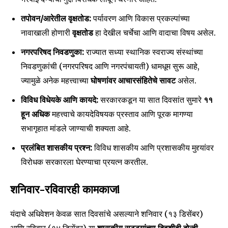
तपोवन/आरेतील वृक्षतोड:
पर्यावरण आणि विकास प्रकल्पांच्या
नावाखाली होणारी
वृक्षतोड
हा देखील चर्चेचा आणि वादाचा विषय असेल.
नगरपरिषद निवडणुका:
राज्यात सध्या स्थानिक स्वराज्य संस्थांच्या
निवडणुकांची (नगरपरिषद आणि नगरपंचायती) धामधूम सुरू आहे,
ज्यामुळे अनेक महत्त्वाच्या
घोषणांवर आचारसंहितेचे सावट
असेल.
विविध विधेयके आणि कायदे:
सरकारकडून या सात दिवसांत सुमारे
११
हून अधिक
महत्त्वाचे कायदेविषयक प्रस्ताव आणि पूरक मागण्या
Join our community of
सभागृहात मांडले जाण्याची शक्यता आहे.
SUBSCRIBERS and be part of the
conversation.
प्रलंबित शासकीय प्रश्न:
विविध शासकीय आणि प्रशासकीय मुद्द्यांवर
विरोधक सरकारला घेरण्याचा प्रयत्न करतील.
To subscribe, simply enter your email address on our website
or click the subscribe button below. Don't worry, we respect
your privacy and won't spam your inbox. Your information is
शनिवार-रविवारही कामकाज!
safe with us.
यंदाचे अधिवेशन केवळ सात दिवसांचे असल्याने शनिवार (१३ डिसेंबर)