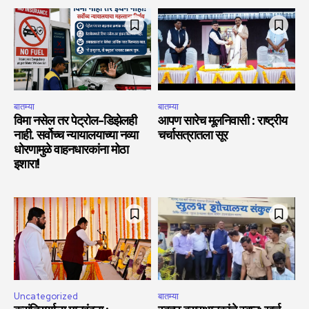
बातम्या
बातम्या
विमा नसेल तर पेट्रोल-डिझेलही
आपण सारेच मूलनिवासी : राष्ट्रीय
नाही. सर्वोच्च न्यायालयाच्या नव्या
चर्चासत्रातला सूर
धोरणामुळे वाहनधारकांना मोठा
इशारा!
Uncategorized
बातम्या