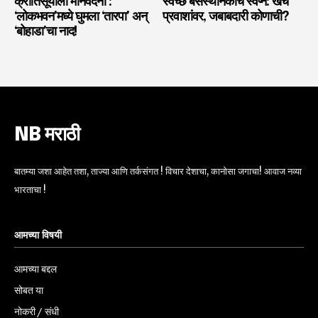
क्रांतिसूर्याला मानवंदना :
स्वच्छ बसस्थानकांचे स्वप्न: खर्च
‘लोकभवन’मध्ये घुमला ‘तारपा’ अन्
प्रवाशांवर, जबाबदारी कोणाची?
‘बोहाडा’चा नाद!
NB मराठी
बातम्या जशा आहेत तशा, ताज्या आणि तर्कसंगत ! विचार देशाचा, कानोसा जगाचा! आवाज नव्या
भारताचा !
आमच्या विषयी
आमच्या बद्दल
सोबत या
नोकरी / संधी