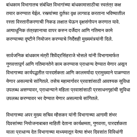
your privacy and won't spam your inbox. Your information is
बांधकाम विभागातच संबंधित विभागांच्या बांधकामासाठीचा स्वतंत्र कक्ष
safe with us.
तयार करण्यात येईल. रस्त्यांच्या दुर्तफा वृक्ष लागवड करताना भविष्यातील
रस्ता विस्तारीकरणाची निकड लक्षात घेऊन वृक्षसंगोपन करणात यावे.
अत्याधुनिक तंत्रज्ञानाचा वापर करुन दर्जेदार आणि गतिमान कामे
करण्याच्या दृष्टीने नियोजन करण्याचे निर्देशही मुख्यमंत्र्यांनी दिले.
SUBSCRIBE
सार्वजनिक बांधकाम मंत्री शिवेंद्रसिंहराजे भोसले यांनी विभागामार्फत
I've read and accept the
Privacy Policy
.
गुणवत्तापूर्ण आणि गतिमानतेने काम करण्यास प्राधान्य देण्यात येणार असून
विभागाच्या कार्यपद्धतीत पारदर्शकता आणि कालमर्यादा प्रामुख्याने पाळण्यात
येणार असल्याचे सांगितले. तसेच महामार्गावर प्रवाशांसाठी आवश्यक सुविधा
उपलब्ध असण्यावर, प्राधान्याने महिला प्रवाशांसाठी प्रसाधनगृहांची सुविधा
6,300
32,111
75
Fans
Followers
Followers
उपलब्ध करण्यावर भर देण्यात येणार असल्याचे सांगितले.
विभागाच्या अपर मुख्य सचिव म्हैसकर यांनी विभागाच्या आगामी शंभर
दिवसांच्या नियोजनाबाबत माहिती देताना कार्यक्षमता, गुणवत्ता, पारदर्शकता
याला प्राधान्य देत विभागाच्या माध्यमातून येत्या शंभर दिवसांत विविधांगी