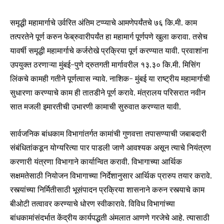
समृद्धी महामार्गाचे उर्वरित अंतिम टप्प्याचे आमणेपर्यंतचे ७६ कि.मी. काम
तत्परतेने पूर्ण करुन फेब्रुवारीपर्यंत हा महामार्ग पूर्णपणे खुला करावा. तसेच
यावर्षी समृद्धी महामार्गाचे कर्जरोखे प्रक्रिया पूर्ण करण्यात यावी. प्रवाशांना
उपयुक्त ठरणाऱ्या मुंबई-पुणे द्रुतगती मार्गावरील १३.३० कि.मी. मिसिंग
लिंकचे कामही गतीने पूर्णत्वास न्यावे. नाशिक- मुंबई या राष्ट्रीय महामार्गाची
सुधारणा करण्याचे काम ही तातडीने पूर्ण करावे. मंत्रालय परिसरात नवीन
सात मजली इमारतीची उभारणी कामाची सुरुवात करण्यात यावी.
सार्वजनिक बांधकाम विभागांतर्गत कामांची गुणवत्ता तपासण्याची जबाबदारी
संबंधितांकडून योग्यरित्या पार पाडली जाणे आवश्यक असून त्याचे नियंत्रण
Join our community of
करणारी यंत्रणा विभागाने कार्यान्वित करावी. विभागाच्या आर्थिक
SUBSCRIBERS and be part of the
सक्षमतेसाठी नियोजन विभागाच्या निर्देशानुसार आर्थिक प्रारुप तयार करावे.
conversation.
रस्त्यांच्या निर्मितीसाठी भूसंपादन प्रक्रिया शासनाने करुन रस्त्याचे काम
बीओटी तत्वावर करण्याचे धोरण स्वीकारावे. विविध विभागांच्या
To subscribe, simply enter your email address on our website
or click the subscribe button below. Don't worry, we respect
बांधकामांसंदर्भात केंद्रीय कार्यपद्धती अंमलात आणणे गरजेचे आहे. त्यासाठी