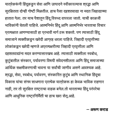
यात्रेकरूंनी हिंदूकडुन सेवा आणि उत्पादने स्वीकारल्यास श्रद्धा आणि
सुरक्षितता दोन्ही गोष्टी मिळतील. हाच पैसा दहशतवाद्या ना मदत जिहाद्याच्या
SUBSCRIBE
हातात गेला. तर याच पैशातुन हिंदू विरुध्द वापरला जातो. याची काळजी
भाविकांनी घेतली पाहिजे. आत्मनिर्भर हिंदू आणि आत्मनिर्भर भारताचा विचार
I've read and accept the
Privacy Policy
.
प्रत्यक्षात आणण्यासाठी हा प्रभावी मार्ग ठरू शकतो. पण त्यासाठी हिंदू
समाजाने व्यक्तीकडुन खरेदी आग्रह धरला पाहिजे. जिहादी प्रवृत्तीच्या
लोकांकडून खरेदी म्हणजे अप्रत्यक्षरीत्या जिहादी प्रवृत्तीला आणि
6,300
32,111
75
दहशतवाद्यांना मदत करण्यासारखच आहे. त्यासाठी व्यक्तीला स्वबोध,
Fans
Followers
Followers
कुटुंबातील संस्कार, पर्यावरणा विषयी संवेदनशीलता आणि हिंदू समाजाच्या
आर्थिक सक्षमीकरणाची भावना या सर्वांची जाणीव असणे आवश्यक आहे.
श्रद्धा, सेवा, स्वबोध, पर्यावरण, संस्कारित कुटुंब आणि स्थानिक हिंदूचा
विकास यांचा संगम साधणारा प्रत्येक यात्रेकरू हा केवळ भाविक राहणार
नाही, तर तो सुरक्षित राष्ट्राचा वाहक बनेल.तो भारताच्या हिंदू परंपरेचा
आणि आधुनिक राष्ट्रनिर्मिती चा हाच खरा सेतू आहे.
– अरूण कराड