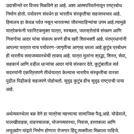
उदासीनते वर विजय मिळविणे हा आहे. अशा आत्मपरिवर्तनातून राष्ट्रबोध
निर्माण होतो. पर्यावरण संवर्धन हा भारतीय संस्कृतीचा सहजस्वभाव आहे.
हिमालय हा केवळ पर्वत नसून भारताच्या जीवनवाहिन्यांचा उगम आहे.त्यामुळे
यात्रेकरूंनी प्लास्टिकमुक्त यात्रा, स्वच्छता, जलस्रोतांचे संरक्षण आणि
निसर्गाचा आदर यांचा संकल्प करणे हीच खरी शिवभक्ती आहे. पंतप्रधानांनी
आपल्या पत्रात याच पर्यावरण-जागृतीचा आग्रह धरला आहे.कुटुंब प्रबोधन
ही भारतीय समाजव्यवस्थेची ताकद आहे. यात्रा मुलांना श्रद्धा, शिस्त, सेवा,
सहकार्य आणि वडील धाऱ्यांचा आदर यांचे संस्कार देते. कुटुंबातील सर्व
Join our community of
सदस्यांनी एकत्रितपणे तीर्थयात्रा केल्यास भारतीय संस्कृतीचा वारसा
SUBSCRIBERS and be part of the
पुढील पिढीकडे सहजपणे पोहोचतो. सुदृढ कुटुंब हीच सुदृढ राष्ट्राची पाया
conversation.
आहे.
To subscribe, simply enter your email address on our website
or click the subscribe button below. Don't worry, we respect
your privacy and won't spam your inbox. Your information is
अर्थव्यवस्थेला बळ देणे हा यात्रेचा महत्त्वाचा सामाजिक पैलू आहे. घोडेवाले,
safe with us.
पालखीवाहक, वाहनचालक, भोजनव्यवस्था, निवास, हस्तकला आणि
लघुउद्योग यांद्वारे निर्माण होणारा रोजगार हिंदू व्यक्तीला मिळाला पाहिजे.