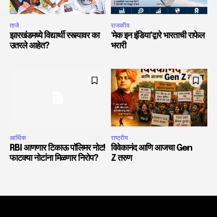
ताजे
राजकीय
झारखंडमध्ये विद्यार्थी रस्त्यावर का
‘मेक इन इंडिया’द्वारे भारताची राफेल
उतरले आहेत?
भरारी
आर्थिक
राष्ट्रीय
RBI आणणार टिकाऊ पॉलिमर नोट!
विवेकानंद आणि आजचा Gen
फाटक्या नोटांना मिळणार निरोप?
Z तरुण