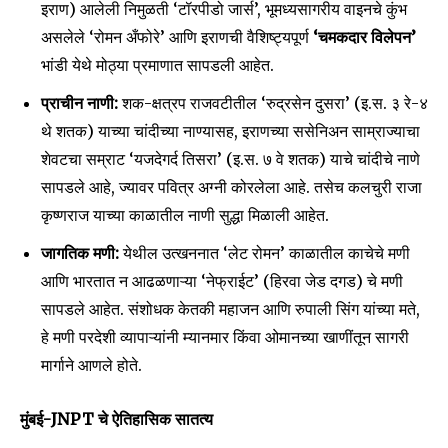
इराण) आलेली निमुळती ‘टॉरपीडो जार्स’, भूमध्यसागरीय वाइनचे कुंभ
SUBSCRIBE
असलेले ‘रोमन अँफोरे’ आणि इराणची वैशिष्ट्यपूर्ण
‘चमकदार विलेपन’
भांडी येथे मोठ्या प्रमाणात सापडली आहेत.
I've read and accept the
Privacy Policy
.
प्राचीन नाणी:
शक-क्षत्रप राजवटीतील ‘रुद्रसेन दुसरा’ (इ.स. ३ रे-४
थे शतक) याच्या चांदीच्या नाण्यासह, इराणच्या ससेनिअन साम्राज्याचा
6,300
32,111
75
शेवटचा सम्राट ‘यजदेगर्द तिसरा’ (इ.स. ७ वे शतक) याचे चांदीचे नाणे
Fans
Followers
Followers
सापडले आहे, ज्यावर पवित्र अग्नी कोरलेला आहे. तसेच कलचुरी राजा
कृष्णराज याच्या काळातील नाणी सुद्धा मिळाली आहेत.
जागतिक मणी:
येथील उत्खननात ‘लेट रोमन’ काळातील काचेचे मणी
आणि भारतात न आढळणाऱ्या ‘नेफ्राईट’ (हिरवा जेड दगड) चे मणी
सापडले आहेत. संशोधक केतकी महाजन आणि रुपाली सिंग यांच्या मते,
हे मणी परदेशी व्यापाऱ्यांनी म्यानमार किंवा ओमानच्या खाणींतून सागरी
मार्गाने आणले होते.
मुंबई-
JNPT चे ऐतिहासिक सातत्य