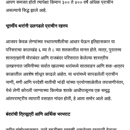
आपण समजत होतो त्यापेक्षा किमान ३०० ते ४०० वर्षे अधिक प्राचीन
असल्याचे सिद्ध झाले आहे.
भूगर्भीय थरांनी उलगडले प्राचीन रहस्य
आजवर केवळ लेण्यांच्या स्थापत्यशैलीचा आधार घेऊन इतिहासकार या
परिसराचा कालखंड ६ व्या ते ८ व्या शतकातील मानत होते. मात्र, पुरातत्त्व
शास्त्रज्ञांनी मोराबंदर आणि राजबंदर परिसरात केलेल्या शास्त्रीय
उत्खननात जमिनीच्या सर्वात खालच्या थरांमध्ये सातवाहन आणि शक-क्षत्रप
काळातील अवशेष शोधून काढले आहेत. या थरांमध्ये सापडलेली प्राचीन
नाणी, मणी आणि परदेशी मातीची भांडी यांच्या प्रयोगशाळेतील तपासणीनंतर,
येथे लेणी कोरली जाण्याच्या कित्येक शतके आधीपासूनच एक समृद्ध
आंतरराष्ट्रीय व्यापारी वसाहत नांदत होती, हे आता समोर आले आहे.
बंदरांची त्रिसूत्री आणि आर्थिक भरभराट
नवीन संशोधनानुसार, ठाणे खाडीच्या मुखाशी असलेल्या घारापुरी बेटाला