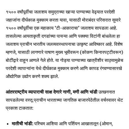
१५०० वर्षांपूर्वीचा जलाशय समुद्राच्या खाऱ्या पाण्याच्या वेढ्यात परदेशी
जहाजांना दीर्घकाळ मुक्काम करता यावा, यासाठी मोराबंदर परिसरात सुमारे
१५०० वर्षांपूर्वीचा एक महाकाय ‘टी-आकाराचा’ जलाशय सापडला आहे.
तासलेल्या आयताकृती दगडांच्या पायऱ्या आणि पक्क्या विटांनी बांधलेला हा
जलाशय प्राचीन भारतीय जलव्यवस्थापनाचा उत्कृष्ट आविष्कार आहे. विशेष
Join our community of
म्हणजे, यासाठी लागणारे पाषाण मुख्य भूमीवरून (कोकण किनारपट्टीवरून)
SUBSCRIBERS and be part of the
बोटींद्वारे वाहून आणले गेले होते. या गोड्या पाण्याच्या खात्रीशीर साठ्यामुळेच
conversation.
परदेशी व्यापाऱ्यांना येथे दीर्घकाळ मुक्काम करणे आणि कापड रंगवण्यासारखे
औद्योगिक उद्योग करणे शक्य झाले.
To subscribe, simply enter your email address on our website
or click the subscribe button below. Don't worry, we respect
your privacy and won't spam your inbox. Your information is
आंतरराष्ट्रीय व्यापाराची साक्ष देणारे नाणी
, मणी आणि भांडी
उत्खननात
safe with us.
सापडलेल्या वस्तू प्राचीन भारताच्या जागतिक बाजारपेठेतील वर्चस्वावर थेट
प्रकाश टाकतात:
मातीची भांडी:
पश्चिम आशिया आणि पर्शियन आखातातून (ओमान,