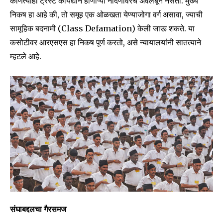
कोणत्याही ट्रस्ट कायद्याने होणाऱ्या नोंदणीवरच अवलंबून नसतो. मुख्य
निकष हा आहे की, तो समूह एक ओळखता येण्याजोगा वर्ग असावा, ज्याची
सामूहिक बदनामी (Class Defamation) केली जाऊ शकते. या
कसोटीवर आरएसएस हा निकष पूर्ण करतो, असे न्यायालयांनी सातत्याने
म्हटले आहे.
संघाबद्दलचा गैरसमज