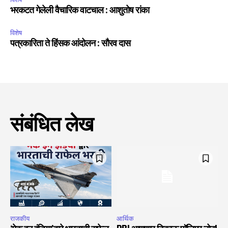
भरकटत गेलेली वैचारिक वाटचाल : आशुतोष रांका
विशेष
पत्रकारिता ते हिंसक आंदोलन : सौरव दास
संबंधित लेख
राजकीय
आर्थिक