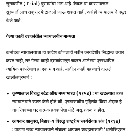
सुनावणीत (Trial) पुराव्यांचा भाग आहे. केवळ या कारणावरून
SUBSCRIBERS and be part of the
सुरुवातीलाच तक्रार फेटाळली जाऊ शकत नाही, असेही न्यायालयाने नमूद
conversation.
केले आहे.
To subscribe, simply enter your email address on our website
or click the subscribe button below. Don't worry, we respect
गेल्या काही दशकांतील न्यायालयीन मान्यता
your privacy and won't spam your inbox. Your information is
safe with us.
कर्नाटक न्यायालयाचा हा आदेश कोणताही नवीन कायदेशीर सिद्धान्त तयार
करत नाही, तर गेल्या काही दशकांपासून चालत आलेल्या प्रस्थापित
न्यायिक परंपरेचाच हा एक भाग आहे. यातील काही महत्त्वाचे दाखले
खालीलप्रमाणे :
SUBSCRIBE
कृष्णालाल विरुद्ध स्टेट ऑफ मध्य भारत (१९५४) : या खटल्यात
उच्च
I've read and accept the
Privacy Policy
.
न्यायालयाने स्पष्ट केले होते की, प्रशासकीय गृहितके किंवा अंदाज हे
नागरिकांच्या घटनात्मक हक्कांपेक्षा मोठे असू शकत नाहीत.
आयकर आयुक्त, बिहार-१ विरुद्ध राष्ट्रीय स्वयंसेवक संघ (१९९४)
6,300
32,111
75
:
पाटणा उच्च न्यायालयाने संघाला आयकर व्यवहारासाठी ‘असोसिएशन
Fans
Followers
Followers