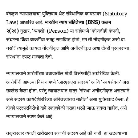
बंगळुरू न्यायालयाचा युक्तिवाद थेट संवैधानिक कायद्यावर (Statutory
Law) आधारित आहे.
भारतीय न्याय संहितेच्या (BNS) कलम
२(२६)
नुसार, ‘व्यक्ती’ (Person) या संज्ञेमध्ये ‘कोणतीही कंपनी,
संघटना किंवा व्यक्तींचा समूह समाविष्ट होतो, मग ती नोंदणीकृत असो वा
नसो.’ त्यामुळे कायदा नोंदणीकृत आणि अनोंदणीकृत अशा दोन्ही प्रकारच्या
संस्थांना स्पष्ट मान्यता देतो.
न्यायालयाने आरोपींच्या बचावातील मोठी विसंगतीही अधोरेखित केली.
आरोपींनी आपल्या विधानांमध्ये ‘आरएसएस सदस्य’ आणि ‘स्वयंसेवक’ असा
उल्लेख केला होता. परंतु न्यायालयात मात्र ‘संस्था अनोंदणीकृत असल्याने
असे सदस्य कायदेशीररित्या अस्तित्त्वातच नाहीत’ असा युक्तिवाद केला. हे
दोन्ही परस्परविरोधी दावे एकाचवेळी ग्राह्य धरले जाऊ शकत नाहीत, असे
न्यायालयाने स्पष्ट केले आहे.
तक्रारदार व्यक्ती खरोखरच संघाची सदस्य आहे की नाही, हा खटल्याच्या
Join our community of