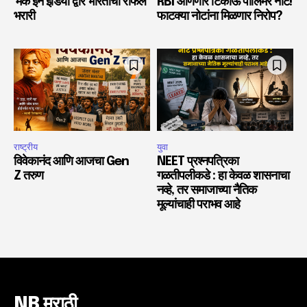
‘मेक इन इंडिया’द्वारे भारताची राफेल
RBI आणणार टिकाऊ पॉलिमर नोट!
भरारी
फाटक्या नोटांना मिळणार निरोप?
राष्ट्रीय
युवा
विवेकानंद आणि आजचा Gen
NEET प्रश्नपत्रिका
Z तरुण
गळतीपलीकडे : हा केवळ शासनाचा
नव्हे, तर समाजाच्या नैतिक
मूल्यांचाही पराभव आहे
NB मराठी