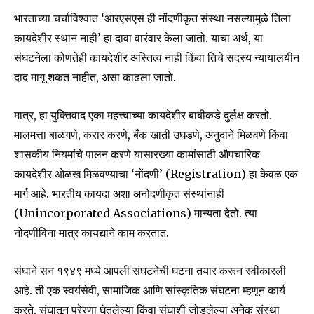
भारताच्या चर्चाविश्वात ‘आरएसएस ही नोंदणीकृत संस्था नसल्यामुळे तिला
कायदेशीर स्थान नाही’ हा दावा वारंवार केला जातो. याचा अर्थ, या
संघटनेला कोणतेही कायदेशीर अस्तित्व नाही किंवा तिचे सदस्य न्यायालयीन
दाद मागू शकत नाहीत, असा काढला जातो.
मात्र, हा युक्तिवाद एका महत्त्वाच्या कायदेशीर बाबीकडे दुर्लक्ष करतो.
मालमत्ता बाळगणे, करार करणे, बँक खाती उघडणे, अनुदाने मिळवणे किंवा
शासकीय नियमांचे पालन करणे यासारख्या कामांसाठी औपचारिक
कायदेशीर ओळख मिळवण्याचा ‘नोंदणी’ (Registration) हा केवळ एक
मार्ग आहे. भारतीय कायदा अशा अनोंदणीकृत संस्थांनाही
(Unincorporated Associations) मान्यता देतो. त्या
नोंदणीविना मात्र कायद्याने काम करतात.
संघाने सन १९४९ मध्ये आपली संघटनेची घटना तयार करून स्वीकारली
आहे. ती एक स्वयंसेवी, सामाजिक आणि सांस्कृतिक संघटना म्हणून कार्य
करते. संघातून प्रेरणा घेतलेल्या किंवा संघाशी जोडलेल्या अनेक संस्था