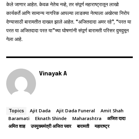
केले जाणार आहेत. केवळ नेतेच नव्हे, तर संपूर्ण महाराष्ट्रातून लाखो
or click the subscribe button below. Don't worry, we respect
your privacy and won't spam your inbox. Your information is
कार्यकर्ते आणि सामान्य नागरिक आपल्या लाडक्या नेत्याला अखेरचा निरोप
safe with us.
देण्यासाठी बारामतीत दाखल झाले आहेत. “अजितदादा अमर रहे”, “परत या
परत या अजितदादा परत या”च्या घोषणांनी संपूर्ण बारामती परिसर दुमदुमून
गेला आहे.
SUBSCRIBE
Vinayak A
I've read and accept the
Privacy Policy
.
6,300
32,111
75
Fans
Followers
Followers
Ajit Dada
Ajit Dada Funeral
Amit Shah
Topics
Baramati
Eknath Shinde
Maharashtra
अजित दादा
अमित शाह
उपमुख्यमंत्री अजित पवार
बारामती
महाराष्ट्र