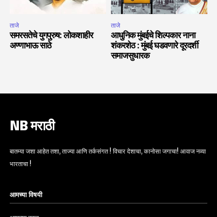
ताजे
ताजे
समरसतेचे युगपुरुष: लोकशाहीर
आधुनिक मुंबईचे शिल्पकार नाना
अण्णाभाऊ साठे
शंकरशेठ : मुंबई घडवणारे दूरदर्शी
समाजसुधारक
NB मराठी
बातम्या जशा आहेत तशा, ताज्या आणि तर्कसंगत ! विचार देशाचा, कानोसा जगाचा! आवाज नव्या
भारताचा !
आमच्या विषयी