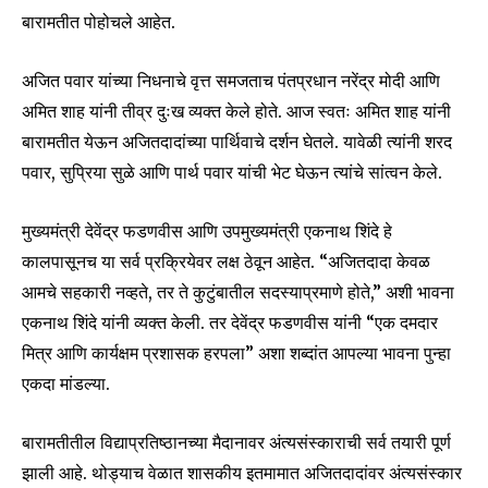
बारामतीत पोहोचले आहेत.
अजित पवार यांच्या निधनाचे वृत्त समजताच पंतप्रधान नरेंद्र मोदी आणि
अमित शाह यांनी तीव्र दुःख व्यक्त केले होते. आज स्वतः अमित शाह यांनी
बारामतीत येऊन अजितदादांच्या पार्थिवाचे दर्शन घेतले. यावेळी त्यांनी शरद
पवार, सुप्रिया सुळे आणि पार्थ पवार यांची भेट घेऊन त्यांचे सांत्वन केले.
मुख्यमंत्री देवेंद्र फडणवीस आणि उपमुख्यमंत्री एकनाथ शिंदे हे
कालपासूनच या सर्व प्रक्रियेवर लक्ष ठेवून आहेत. “अजितदादा केवळ
आमचे सहकारी नव्हते, तर ते कुटुंबातील सदस्याप्रमाणे होते,” अशी भावना
एकनाथ शिंदे यांनी व्यक्त केली. तर देवेंद्र फडणवीस यांनी “एक दमदार
मित्र आणि कार्यक्षम प्रशासक हरपला” अशा शब्दांत आपल्या भावना पुन्हा
Join our community of
एकदा मांडल्या.
SUBSCRIBERS and be part of the
conversation.
बारामतीतील विद्याप्रतिष्ठानच्या मैदानावर अंत्यसंस्काराची सर्व तयारी पूर्ण
झाली आहे. थोड्याच वेळात शासकीय इतमामात अजितदादांवर अंत्यसंस्कार
To subscribe, simply enter your email address on our website