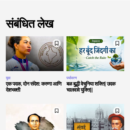
संबंधित लेख
युवा
पर्यावरण
एक पदक, दोन संदेश: करुणा आणि
बळ बुद्धी वेचुनिया शक्ति| उदक
देशभक्ती
चालवावे युक्ति||