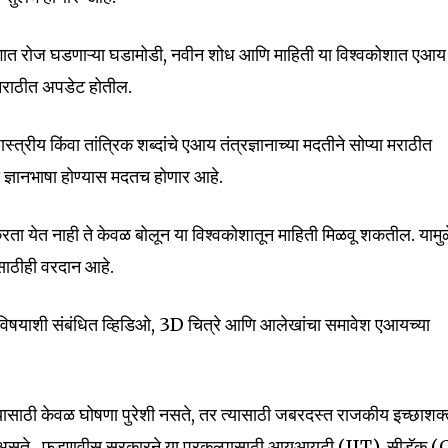
tion.
त रोज घडणाऱ्या घडामोडी, नवीन शोध आणि माहिती या विश्वकोशात एआय
mail address on our website or click
त मराठीत अपडेट होतील.
t worry, we respect your privacy and
I've read and a
mation is safe with us.
ीय किंवा तांत्रिक शब्दांचे एआय तंत्रज्ञानाच्या मदतीने सोप्या मराठीत
ठी ज्ञानभाषा होण्यास मदतच होणार आहे.
करता येत नाही ते केवळ बोलून या विश्वकोशातून माहिती मिळवू शकतील. यामुळ
32,111
ींसाठीही वरदान आहे.
Followers
र विषयाशी संबंधित व्हिडिओ, 3D चित्रे आणि आलेखांचा समावेश एआयच्या
यासाठी केवळ घोषणा पुरेशी नसते, तर त्यासाठी जबरदस्त राजकीय इच्छाशक्
असते. फडणवीस सरकारने या प्रकल्पासाठी आयआयटी (IIT), सीडॅक (