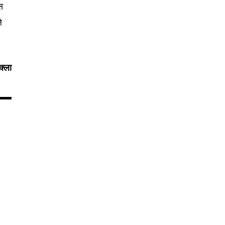
स
े
क्ला