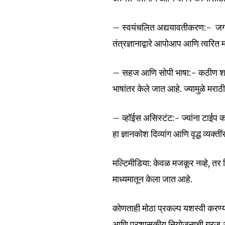
of the conversa
– स्वयंचलित अद्ययावतीकरण:- जगा
To subscribe, simply enter your e
तंत्रज्ञानाद्वारे आपोआप आणि त्वरि
the subscribe button below. Don'
won't spam your inbox. Your infor
– सहज आणि सोपी भाषा:- कठीण शास्त्र
भाषांतर केले जात आहे. ज्यामुळे मरा
– व्हॉईस असिस्टंट:- ज्यांना टाईप 
6,300
हा ज्ञानकोश दिव्यांग आणि वृद्ध व्यक्त
Fans
मल्टिमीडिया: केवळ मजकूर नव्हे, त
माध्यमातून केला जात आहे.
कोणताही मोठा प्रकल्प यशस्वी करण्
आणि प्रशासकीय नियोजनाची गरज 