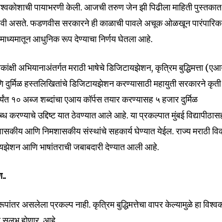
िश्वकोशाची पायाभरणी केली. आजची तरुण जेन झी पिढीला माहिती पुस्तकात
र हवी असते. फडणवीस सरकारने ही काळाची पावले अचूक ओळखून पारंपारिक
ाध्यमातून आधुनिक रूप देण्याचा निर्णय घेतला आहे.
ांक्षी अभियानाअंतर्गत मराठी भाषेचे डिजिटायझेशन, कृत्रिम बुद्धिमत्ता (ए
 दुर्मिळ हस्तलिखितांचे डिजिटायझेशन करण्यासाठी महायुती सरकारने कृती
ंत १० अब्ज शब्दांचा एआय कॉर्पस तयार करण्यासह ५ हजार दुर्मिळ
करण्याचे उद्दिष्ट यात ठेवण्यात आले आहे. या प्रकल्पात मुंबई विद्यापीठास
च शासकीय आणि निमशासकीय संस्थांचे सहकार्य घेण्यात येईल. राज्य मराठी व
ायझेशन आणि भाषांतराची जबाबदारी देण्यात आली आहे.
ण..
nity of
ंतर असलेला प्रकल्प नाही. कृत्रिम बुद्धिमत्तेचा वापर केल्यामुळे हा विश्
d be part
ठी सुलभ होणार आहे.