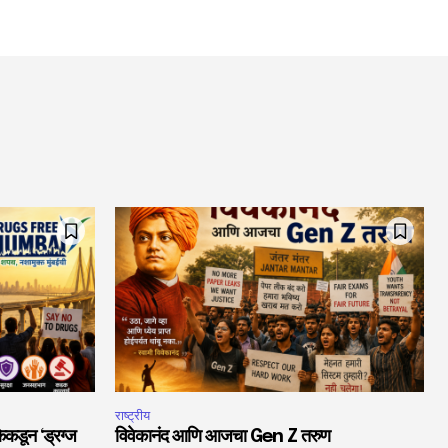
राष्ट्रीय
ेकडून ‘ड्रग्ज
विवेकानंद आणि आजचा Gen Z तरुण