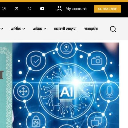
My account
SUBSCRIBE
आर्थिक
अधिक
मालवणी खवट्या
संपादकीय