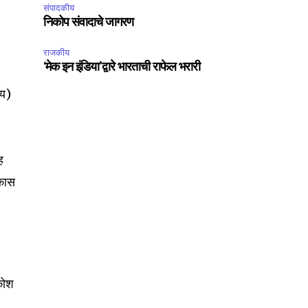
संपादकीय
निकोप संवादाचे जागरण
राजकीय
‘मेक इन इंडिया’द्वारे भारताची राफेल भरारी
आय)
ह
िकास
वकोश