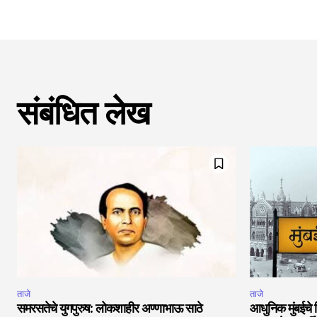
संबंधित लेख
ताजे
ताजे
समरसतेचे युगपुरुष: लोकशाहीर अण्णाभाऊ साठे
आधुनिक मुंबईचे 