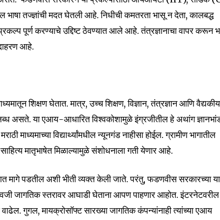
भाषा तज्ज्ञांची मदत घेतली आहे. निधीची कमतरता भासू न देता, कालबद्ध
्रकल्प पूर्ण करण्याचे उद्दिष्ट ठेवण्यात आले आहे. तंत्रज्ञानाचा वापर करून भ
उदाहरण आहे.
माध्यमातून शिक्षण घेतात. मात्र, उच्च शिक्षण, विज्ञान, तंत्रज्ञान आणि वैद्यकी
 उपलब्ध असते. या एआय-आधारित विश्वकोशामुळे इंग्रजीतील हे अथांग ज्ञानभां
राठी माध्यमाच्या विद्यार्थ्यांमधील न्यूनगंड नाहीसा होईल. ग्रामीण भागातील
साहित्य मातृभाषेत मिळाल्यामुळे संशोधनाला गती येणार आहे.
ात मागे पडतील अशी भीती व्यक्त केली जाते. परंतु, फडणवीस सरकारच्या य
्याऐवजी जागतिक स्तरावर आघाडी घेताना आपण पाहणार आहोत. इंटरनेटवरील
 वाढेल. गुगल, मायक्रोसॉफ्ट सारख्या जागतिक कंपन्यांनाही त्यांच्या एआय