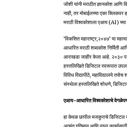
जोशी यांनी मराठीत ज्ञानकोश आणि व
नाही, तर मोबाईलच्या एका क्लिकव
मराठी विश्वकोशाला एआय (AI) च्या म
‘विकसित महाराष्ट्र,२०४७’ या महत्वाक
आधारित मराठी शब्दकोश निर्मिती आणि
आराखडा जाहीर केला आहे. २०३० पर्य
हस्तलिखिते डिजिटल स्वरूपात उपलब्ध 
विविध विद्यापीठे, महाविद्यालये तसे
संस्थेला हस्तलिखिते शोधणे, डिजिट
एआय-आधारित विश्वकोशाचे वेगळेप
Join our commu
हा केवळ छापील मजकुराचे डिजिटल रूपा
SUBSCRIBERS an
अत्यंत गतिमान आणि वापर कर्त्यासा