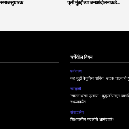
शी समाजसुधारक
फ्री मुंबई’च्या जनआंदोलनाकडे…
चर्चेतील विषय
पर्यावरण
बळ बुद्धी वेचुनिया शक्ति| उदक चालवावे य
संस्कृती
‘सारनाथ’चा प्रवास : बुद्धपर्वापासून जा
स्थळापर्यंत
संपादकीय
शिक्षणातील बदलांचे आनंदवारे!