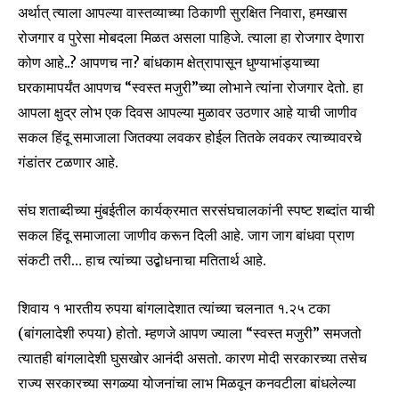
अर्थात् त्याला आपल्या वास्तव्याच्या ठिकाणी सुरक्षित निवारा, हमखास
Fans
Followers
Followers
रोजगार व पुरेसा मोबदला मिळत असला पाहिजे. त्याला हा रोजगार देणारा
कोण आहे..? आपणच ना? बांधकाम क्षेत्रापासून धुण्याभांड्याच्या
घरकामापर्यंत आपणच “स्वस्त मजुरी”च्या लोभाने त्यांना रोजगार देतो. हा
आपला क्षुद्र लोभ एक दिवस आपल्या मुळावर उठणार आहे याची जाणीव
सकल हिंदू समाजाला जितक्या लवकर होईल तितके लवकर त्याच्यावरचे
गंडांतर टळणार आहे.
संघ शताब्दीच्या मुंबईतील कार्यक्रमात सरसंघचालकांनी स्पष्ट शब्दांत याची
सकल हिंदू समाजाला जाणीव करून दिली आहे. जाग जाग बांधवा प्राण
संकटी तरी… हाच त्यांच्या उद्बोधनाचा मतितार्थ आहे.
शिवाय १ भारतीय रुपया बांगलादेशात त्यांच्या चलनात १.२५ टका
(बांगलादेशी रुपया) होतो. म्हणजे आपण ज्याला “स्वस्त मजुरी” समजतो
त्यातही बांगलादेशी घुसखोर आनंदी असतो. कारण मोदी सरकारच्या तसेच
राज्य सरकारच्या सगळ्या योजनांचा लाभ मिळवून कनवटीला बांधलेल्या