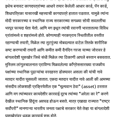
इथेच बनावट कागदपत्रांच्या आधारे तयार केलेली आधार कार्ड, पॅन कार्ड,
शिधापत्रिका यासारखी महत्त्वाची कागदपत्रे हातात पडतात. यामुळे त्यांना
मोदी सरकारच्या व स्थानिक राज्य सरकारच्या सगळ्या सोयी सवलतींचा
भरपूर फायदा घेता येतो. आणि मग इथून त्यांची रवानगी भारतातल्या विविध
प्रांतांमध्ये व शहरांमध्ये होते. कोणत्याही नरकप्राय स्थितीतील वस्तीत
रहाण्याची तयारी, मिळेल त्या तुटपुंज्या मोबदल्यात वाटेल तितके शारीरिक
कष्ट करण्याची तयारी आणि कमीत कमी दैनंदिन गरजा याच्या जोरावर हे
बांगलादेशी घुसखोर जिथे संधी मिळेल त्या ठिकाणी आपले बस्तान बसवतात.
मुस्लिम लांगुलचालनात प्राविण्य मिळवलेल्या काँग्रेससारख्या राजकीय
पक्षांच्या स्थानिक पुढाऱ्यांचा वरदहस्त डोक्यावर असला की यांची नावे
मतदार यादीत घुसवली जातात. एकदा मतदार यादीत नावे आली की आमच्या
संसदीय लोकशाही प्रक्रियेतील एक “मूल्यवान ठेवा” (asset) ठरतात
आणि मग त्यांच्यावर कायदेशीर कारवाई दूरच त्यांच्या “अरेला का रे” करणे
देखील स्थानिक हिंदूंना अवघड होऊन बसते. मात्र एखाद्या राज्यात “राष्ट्र
सर्वोपरी” मानणाऱ्या भारतीय जनता पक्षाचे सरकार येते तेव्हा या बांगलादेशी
घुसखोरांवर धडक कारवाई सुरू होते.