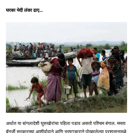
घरका भेदी लंका ढाए…
अर्थात या बांगलादेशी घुसखोरांचा पहिला पडाव असतो पश्चिम बंगाल. ममता
बॅनर्जी सरकारच्या आशीर्वादाने आणि भ्रष्टाचाराने पोखरलेल्या प्रशासनामुळे