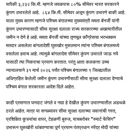
यापैकी ३,२३२ कि.मी. म्हणजे जवळपास ८०% सीमेवर भारत सरकारने
कुंपण उभारलेले आहे. ८६४ कि.मी. सीमेवर अजून कुंपण उभारणे बाकी आहे.
याला मुख्य कारण म्हणजे पश्चिम बंगालच्या मुख्यमंत्री ममता बॅनर्जी यांनी
कुंपण उभारण्यासाठी सीमा सुरक्षा दलाला राज्य सरकारच्या अखत्यारीतील
जमीन न देणे हे आहे. ममता बॅनर्जी यांच्या तृणमूल काँग्रेसचा भरभक्कम
मतदार असलेला बांगलादेशी घुसखोर मुसलमान त्यांना पश्चिम बंगालमध्ये
वसलेला हवाच आहे. त्यामुळे बांगलादेश सीमेवर कुंपण उभारले जाऊ नये
यासाठी त्या निकराचा प्रयत्न करतात. परंतु आता कलकत्ता उच्च
न्यायालयाने ३१ मार्च २०२६ पर्यंत पश्चिम बंगालच्या ९ जिल्ह्यातील
अधिग्रहित केलेली जमीन कुंपण उभारणीसाठी सीमा सुरक्षा दलाला देण्याचे
पश्चिम बंगाल सरकारला आदेश दिले आहेत.
काही प्रमाणात घनदाट जंगले व नद्या हे देखील कुंपण उभारण्यातील अडथळे
ठरले आहेत. मात्र या सगळ्यावर सीमा सुरक्षा दलाच्या जवानांची गस्त,
प्रशिक्षित कुत्र्यांचा वापर, टेहळणी बुरुज, याचबरोबर “स्मार्ट फेंसिंग”
उभारून घुसखोरी थांबवण्याचा पूर्ण प्रयत्न पंतप्रधान नरेंद्र मोदी यांच्या