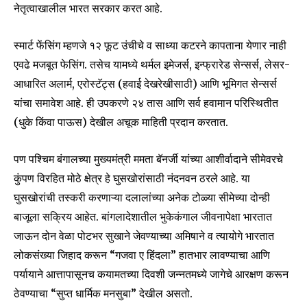
नेतृत्वाखालील भारत सरकार करत आहे.
स्मार्ट फेंसिंग म्हणजे १२ फूट उंचीचे व साध्या कटरने कापताना येणार नाही
एवढे मजबूत फेसिंग. तसेच यामध्ये थर्मल इमेजर्स, इन्फ्रारेड सेन्सर्स, लेसर-
आधारित अलार्म, एरोस्टॅट्स (हवाई देखरेखीसाठी) आणि भूमिगत सेन्सर्स
यांचा समावेश आहे. ही उपकरणे २४ तास आणि सर्व हवामान परिस्थितीत
(धुके किंवा पाऊस) देखील अचूक माहिती प्रदान करतात.
पण पश्चिम बंगालच्या मुख्यमंत्री ममता बॅनर्जी यांच्या आशीर्वादाने सीमेवरचे
कुंपण विरहित मोठे क्षेत्र हे घुसखोरांसाठी नंदनवन ठरले आहे. या
घुसखोरांची तस्करी करणाऱ्या दलालांच्या अनेक टोळ्या सीमेच्या दोन्ही
बाजूला सक्रिय आहेत. बांगलादेशातील भुकेकंगाल जीवनापेक्षा भारतात
जाऊन दोन वेळा पोटभर सुखाने जेवण्याच्या अमिषाने व त्यायोगे भारतात
लोकसंख्या जिहाद करून “गजवा ए हिंदला” हातभार लावण्याचा आणि
पर्यायाने आत्तापासूनच कयामतच्या दिवशी जन्नतमध्ये जागेचे आरक्षण करून
ठेवण्याचा “सुप्त धार्मिक मनसुबा” देखील असतो.