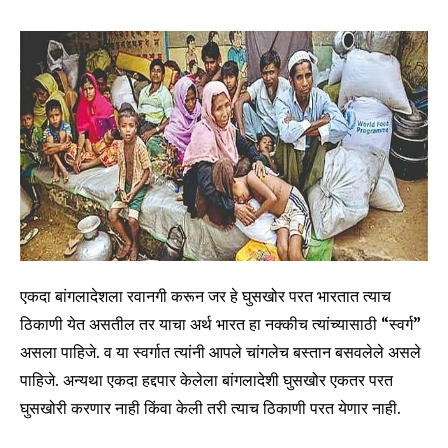
Join our community of
SUBSCRIBERS and be part of the
conversation.
To subscribe, simply enter your email address on our website
or click the subscribe button below. Don't worry, we respect
your privacy and won't spam your inbox. Your information is
safe with us.
एकदा बांगलादेशला रवानगी करून जर हे घुसखोर परत भारतात त्याच
SUBSCRIBE
ठिकाणी येत असतील तर याचा अर्थ भारत हा नक्कीच त्यांच्यासाठी “स्वर्ग”
असला पाहिजे. व या स्वर्गात त्यांनी आपले चांगलेच बस्तान बसवलेले असले
I've read and accept the
Privacy Policy
.
पाहिजे. अन्यथा एकदा हद्दपार केलेला बांगलादेशी घुसखोर एकतर परत
घुसखोरी करणार नाही किंवा केली तरी त्याच ठिकाणी परत येणार नाही.
6,300
32,111
75