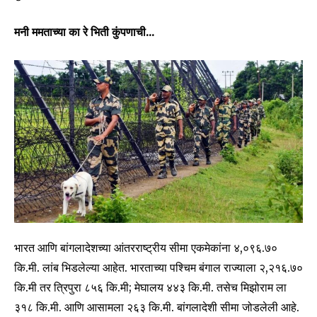
मनी ममताच्या का रे भिती कुंपणाची…
भारत आणि बांगलादेशच्या आंतरराष्ट्रीय सीमा एकमेकांना ४,०९६.७०
कि.मी. लांब भिडलेल्या आहेत. भारताच्या पश्चिम बंगाल राज्याला २,२१६.७०
कि.मी तर त्रिपुरा ८५६ कि.मी; मेघालय ४४३ कि.मी. तसेच मिझोराम ला
३१८ कि.मी. आणि आसामला २६३ कि.मी. बांगलादेशी सीमा जोडलेली आहे.