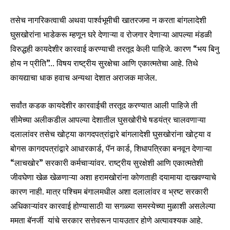
तसेच नागरिकत्वाची अथवा पार्श्वभूमीची खातरजमा न करता बांगलादेशी
घुसखोरांना भाडेकरू म्हणून घरे देणाऱ्या व रोजगार देणाऱ्या आपल्या मंडळी
विरुद्धही कायदेशीर कारवाई करण्याची तरतूद केली पाहिजे. कारण “भय बिनु
होय न प्रीति”… विषय राष्ट्रीय सुरक्षेचा आणि एकात्मतेचा आहे. तिथे
कायद्याचा धाक हवाच अन्यथा देशात अराजक माजेल.
सर्वांत कडक कायदेशीर कारवाईची तरतूद करण्यात आली पाहिजे ती
सीमेच्या अलीकडील आपल्या देशातील घुसखोरीचे षडयंत्र चालवणाऱ्या
दलालांवर तसेच खोट्या कागदपत्रांद्वारे बांगलादेशी घुसखोरांना खोट्या व
बोगस कागदपत्रांद्वारे आधारकार्ड, पॅन कार्ड, शिधापत्रिका बनवून देणाऱ्या
“लाचखोर” सरकारी कर्मचाऱ्यांवर. राष्ट्रीय सुरक्षेशी आणि एकात्मतेशी
जीवघेणा खेळ खेळणाऱ्या अशा हरामखोरांना कोणताही दयामाया दाखवण्याचे
कारण नाही. मात्र पश्चिम बंगालमधील अशा दलालांवर व भ्रष्ट सरकारी
अधिकाऱ्यांवर कारवाई होण्यासाठी या सगळ्या समस्येच्या मुळाशी असलेल्या
ममता बॅनर्जी यांचे सरकार सत्तेवरून पायउतार होणे अत्यावश्यक आहे.