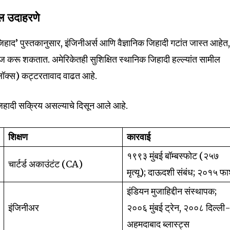
ल उदाहरणे
ाद’ पुस्तकानुसार, इंजिनीअर्स आणि वैज्ञानिक जिहादी गटांत जास्त आहेत
ज करू शकतात. अमेरिकेतही सुशिक्षित स्थानिक जिहादी हल्ल्यांत सामील
रॉब्लॉक्स) कट्टरतावाद वाढत आहे.
िहादी सक्रिय असल्याचे दिसून आले आहे.
शिक्षण
कारवाई
१९९३ मुंबई बॉम्बस्फोट (२५७
चार्टर्ड अकाउंटंट (CA)
मृत्यू); दाऊदशी संबंध; २०१५ फ
इंडियन मुजाहिद्दीन संस्थापक;
इंजिनीअर
२००६ मुंबई ट्रेन, २००८ दिल्ली
अहमदाबाद ब्लास्ट्स