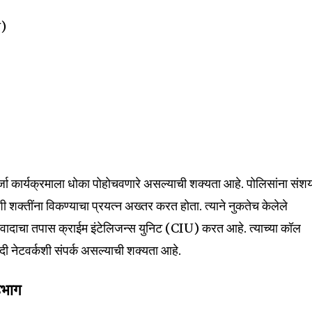
t worry, we respect your privacy and
I've read and a
mation is safe with us.
े)
32,111
Followers
्जा कार्यक्रमाला धोका पोहोचवणारे असल्याची शक्यता आहे. पोलिसांना संश
ी शक्तींना विकण्याचा प्रयत्न अख्तर करत होता. त्याने नुकतेच केलेले
ंवादाचा तपास क्राईम इंटेलिजन्स युनिट (CIU) करत आहे. त्याच्या कॉल
हादी नेटवर्कशी संपर्क असल्याची शक्यता आहे.
हभाग