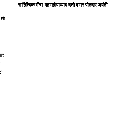
साहित्यिक भीष्म: महामहोपाध्याय दत्तो वामन पोतदार जयंती
ी तो
सार,
ी
ही
ी
SUBSCRIBE