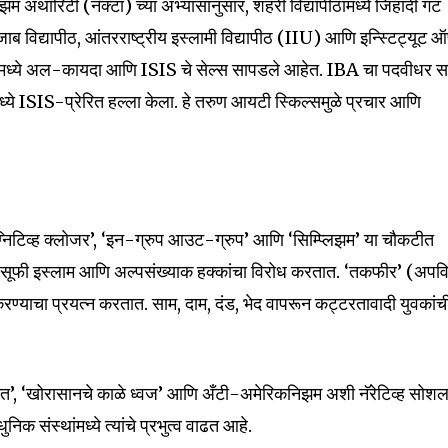
रिझम अथॉरिटी (नॅक्टा) च्या अभ्यासानुसार, शहरी विद्यापीठांमध्ये जिहादी गट
जाब विद्यापीठ, आंतरराष्ट्रीय इस्लामी विद्यापीठ (IIU) आणि इन्स्टिट्यूट 
ध्ये अल-कायदा आणि ISIS चे सेल्स सापडले आहेत. IBA चा पदवीधर स
्ये ISIS-प्रेरित हल्ला केला. हे तरुण आयटी स्किल्समुळे प्रचार आणि
ॉग्निटिव्ह क्लोजर’, ‘इन-ग्रुप आउट-ग्रुप’ आणि ‘सिम्प्लिझम’ या चौकटीत
, सूफी इस्लाम आणि अल्पसंख्याक हक्कांचा विरोध करतात. ‘तकफीर’ (अपवि
रण्याचा प्रयत्न करतात. साम, दाम, दंड, भेद वापरून कट्टरतावादी युवकांच
त’, ‘खोरासानचे काळे ध्वज’ आणि अँटी-अमेरिकनिझम अशी नॅरेटिव्ह सोश
 संस्थांमध्ये त्यांचे प्रभुत्व वाढत आहे.