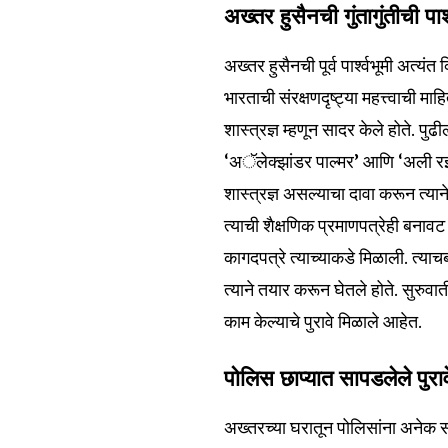
अख्तर हुसैनची गुंतागुंतीची पार्
अख्तर हुसैनची पूर्व पार्श्वभूमी अत्य
भारताची संरक्षणदृष्ट्या महत्त्वाची मा
शास्त्रज्ञ म्हणून सादर केले होते. पुढी
‘अॅलेक्झांडर पाल्मर’ आणि ‘अली रझ
शास्त्रज्ञ असल्याचा दावा करून त्यान
त्याची शैक्षणिक प्रमाणपत्रेही बनाव
कागदपत्रे त्याच्याकडे मिळाली. त्या
त्याने तयार करून घेतले होते. सुरुवात
Join our commu
काम केल्याचे पुरावे मिळाले आहेत.
SUBSCRIBERS an
of the conversa
पोलिस छाप्यात सापडलेले पुराव
To subscribe, simply enter your e
अख्तरच्या घरातून पोलिसांना अनेक स