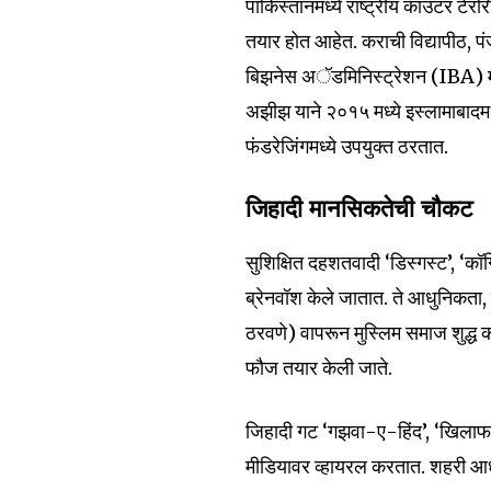
पाकिस्तानमध्ये राष्ट्रीय काउंटर टेर
तयार होत आहेत. कराची विद्यापीठ, पं
बिझनेस अॅडमिनिस्ट्रेशन (IBA) म
अझीझ याने २०१५ मध्ये इस्लामाबादमध
फंडरेजिंगमध्ये उपयुक्त ठरतात.
जिहादी मानसिकतेची चौकट
सुशिक्षित दहशतवादी ‘डिस्गस्ट’, ‘क
ब्रेनवॉश केले जातात. ते आधुनिकता
ठरवणे) वापरून मुस्लिम समाज शुद्ध क
फौज तयार केली जाते.
जिहादी गट ‘गझवा-ए-हिंद’, ‘खिलाफ
मीडियावर व्हायरल करतात. शहरी आधुनिक