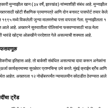
ी मुन्नाझील खान (३४ वर्षे, झारखंड) यांच्याशीही संबंध आहे. मुन्नाझील
्तरसाठी खोटी शैक्षणिक प्रमाणपत्रे आणि दोन बनावट पासपोर्ट तयार केले
९९५ मध्ये विकलेली जुन्या मालमत्तेचा पत्ता वापरला गेला. मुन्नाझीलला १
्यात आले आहे. अख्तरने सुरुवातीला पोलिसांना फसवण्यासाठी भाऊ मेला
्ही भावंडे खोट्या ओळखीने परदेशात गेले असल्याची शक्यता आहे.
ि फसवणूक
ये नोकरीचा इतिहास आहे. तो बार्कशी संबंधित असल्याचा दावा करून अनेकांना
जा कार्यक्रमाच्या सुरक्षेवर प्रश्नचिन्ह उभे करते. मुंबई क्राईम ब्रँच आणि
ध घेत आहेत. अख्तरला १२ नोव्हेंबरपर्यंत न्यायालयीन कोठडीत ठेवण्यात आले
ींचा ट्रेंड