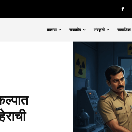
बातम्या
राजकीय
संस्कृती
सामाजिक
कल्पात
हेराची