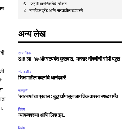
जिहादी मानसिकतेची चौकट
 पण
जागतिक ट्रेंड आणि भारतातील उदाहरणे
अन्य लेख
ादी
सामाजिक
SIR ला १७ ऑगस्टपर्यंत मुदतवाढ, मतदार नोंदणीची सोपी पद्धत
 शी
संपादकीय
शिक्षणातील बदलांचे आनंदवारे!
े
ता
संस्कृती
‘सारनाथ’चा प्रवास : बुद्धपर्वापासून जागतिक वारसा स्थळापर्यंत
आता
त.
विशेष
न्यायव्यवस्था आणि लिव्ह इन..
विशेष