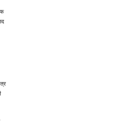
ऑफ
ाद
त्र
ी
ल