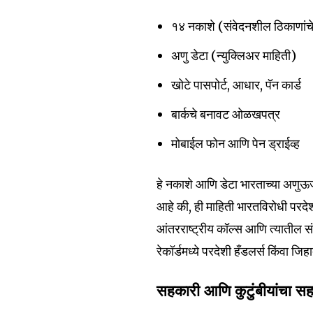
the subscribe button below. Don'
won't spam your inbox. Your infor
१४ नकाशे (संवेदनशील ठिकाणांच
अणु डेटा (न्युक्लिअर माहिती)
खोटे पासपोर्ट, आधार, पॅन कार्ड
6,300
बार्कचे बनावट ओळखपत्र
Fans
मोबाईल फोन आणि पेन ड्राईव्ह
हे नकाशे आणि डेटा भारताच्या अणुऊर
आहे की, ही माहिती भारतविरोधी परदेश
आंतरराष्ट्रीय कॉल्स आणि त्यातील स
रेकॉर्डमध्ये परदेशी हँडलर्स किंवा जि
सहकारी आणि कुटुंबीयांचा स