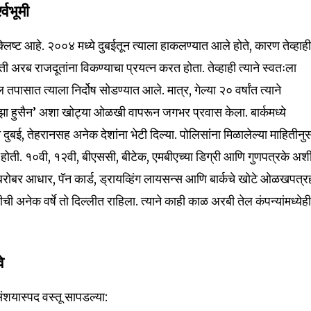
श्वभूमी
ंत क्लिष्ट आहे. २००४ मध्ये दुबईतून त्याला हाकलण्यात आले होते, कारण तेव्हाह
हिती अरब राजदूतांना विकण्याचा प्रयत्न करत होता. तेव्हाही त्याने स्वतःला
ल तपासात त्याला निर्दोष सोडण्यात आले. मात्र, गेल्या २० वर्षांत त्याने
ा हुसैन’ अशा खोट्या ओळखी वापरून जगभर प्रवास केला. बार्कमध्ये
े दुबई, तेहरानसह अनेक देशांना भेटी दिल्या. पोलिसांना मिळालेल्या माहितीनु
ट होती. १०वी, १२वी, बीएससी, बीटेक, एमबीएच्या डिग्री आणि गुणपत्रके अश
चबरोबर आधार, पॅन कार्ड, ड्रायव्हिंग लायसन्स आणि बार्कचे खोटे ओळखपत्र
ीची अनेक वर्षे तो दिल्लीत राहिला. त्याने काही काळ अरबी तेल कंपन्यांमध्येह
nity of
d be part
tion.
े
mail address on our website or click
ंशयास्पद वस्तू सापडल्या: