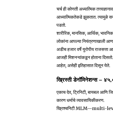
the subscribe button below. Don'
won't spam your inbox. Your infor
चर्च ही कोणती अध्यात्मिक तत्त्वज्ञान
आध्यात्मिकतेकडे झुकतात. त्यामुळे 
पडतो.
शारीरिक, मानसिक, आर्थिक, भावनि
6,300
लोकांना आपल्या नियंत्रणाखाली आणण्य
Fans
अडीच हजार वर्षे युरोपीय राजसत्ता आणि 
आजही मिशनऱ्यांकडून होताना दिसतो. 
आहेत, असेही इतिहासात दिसून येते.
ख्रिस्ती डेनॉमिनेशन्स — ४५,०
एकाच देव, ट्रिनिटी, बायबल आणि जि
कारण धर्माचे व्यावसायिकीकरण.
ख्रिश्चनिटी MLM—multi-level