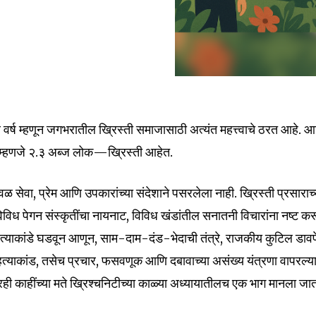
वे वर्ष म्हणून जगभरातील ख्रिस्ती समाजासाठी अत्यंत महत्त्वाचे ठरत आहे. 
्हणजे २.३ अब्ज लोक—ख्रिस्ती आहेत.
 केवळ सेवा, प्रेम आणि उपकारांच्या संदेशाने पसरलेला नाही. ख्रिस्ती प्रसाराच्
िविध पेगन संस्कृतींचा नायनाट, विविध खंडांतील सनातनी विचारांना नष्ट क
त्याकांडे घडवून आणून, साम-दाम-दंड-भेदाची तंत्रे, राजकीय कुटिल डावप
 हत्याकांड, तसेच प्रचार, फसवणूक आणि दबावाच्या असंख्य यंत्रणा वापरल्य
ारही काहींच्या मते ख्रिश्चनिटीच्या काळ्या अध्यायातीलच एक भाग मानला जात