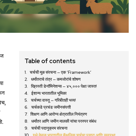
आज
Table of contents
चर्चची मूळ संरचना — एक ‘Framework’
धर्मांतराचे तंत्र — कमजोरांचे शोषण
या
ख्रिस्ती डेनॉमिनेशन्स — ४५,००० पेक्षा जास्त!
रून
ईशान्य भारतातील भूमिका
चर्चच्या वास्तू — गरिबीतही भव्य!
ेच,
चर्चकडे प्रचंड जमीनसंपत्ती
ा
शिक्षण आणि आरोग्य क्षेत्रातील नियंत्रण
ो.
धर्मांतर आणि जमीन मालकी यांचा परस्पर संबंध
चर्चची पदानुक्रम संरचना
इथे केवळ भारतातील कॅथलिक चर्चचा पसारा आणि व्यवस्था