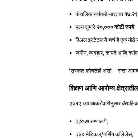
कॅथलिक चर्चकडे भारतात
१७.२९ 
मूल्य सुमारे
२०,००० कोटी रुपये
.
रिअल इस्टेटमध्ये चर्च हे एक मोठे र
जमीन, व्यवहार, कायदे आणि दरांव
‘सरकार कोणतेही असो—सत्ता आमचीच’ ह
शिक्षण आणि आरोग्य क्षेत्राती
२०१२ च्या आकडेवारीनुसार कॅथलि
२,४५७ रुग्णालये,
२४० मेडिकल/नर्सिंग कॉलेजेस,