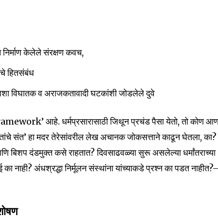
 निर्माण केलेले संरक्षण कवच,
चे हितसंबंध
 अशा विघातक व अराजकतावादी घटकांशी जोडलेले दुवे
चे ‘framework’ आहे. धर्मप्रसारासाठी जिथून प्रचंड पैसा येतो, तो कोण आ
चे संत’ हा मदर तेरेसांवरील लेख अचानक जोकसत्ताने काढून घेतला, का?
nity of
णि बिशप दंडमुक्त कसे राहतात? दिवसाढवळ्या सुरू असलेल्या धर्मांतराच्या
d be part
का नाही? अंधश्रद्धा निर्मूलन संस्थांना यांच्याकडे प्रश्न का पडत नाहीत
tion.
mail address on our website or click
 शोषण