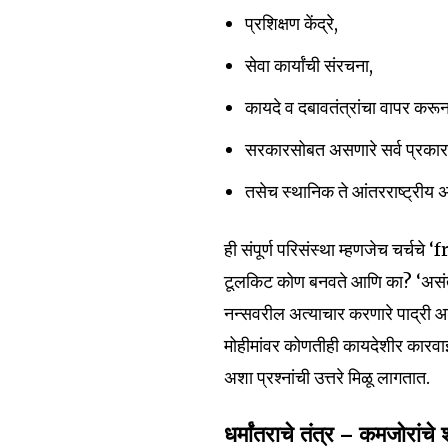
प्रशिक्षण केंद्रे,
सेवा कार्यांची संरचना,
कायदे व दबावतंत्रांचा वापर करून
सरकारसोबत असणारे सर्व प्रकार
तसेच स्थानिक ते आंतरराष्ट्रीय
ही संपूर्ण परिसंस्था म्हणजेच चर्च
टूलकिट कोण बनवते आणि का? ‘असंतां
Join our commu
नन्सवरील अत्याचार करणारे पाद्री आ
SUBSCRIBERS an
मोहीमांवर कोणतीही कायदेशीर कारवाई 
of the conversa
अशा प्रश्नांची उत्तरे मिळू लागतात.
To subscribe, simply enter your e
धर्मांतराचे तंत्र — कमजोरांचे