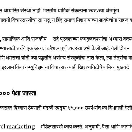
t worry, we respect your privacy and
I've read and a
mation is safe with us.
ावर आधारित संस्था नाही. भारतीय धार्मिक संकल्पना स्वतःच्या अंतर्मुख
सनातनी विचारसरणीचा साधासुधा हिंदू समाज मिशनऱ्यांच्या डावपेचांना सहज 
क, सामाजिक आणि राजकीय—सर्व प्रकारच्या कमकुवतपणांचा अभ्यास करू
32,111
ासाठी चर्चने एक अत्यंत कौशल्यपूर्ण व्यवस्था उभी केली आहे. गेली दोन-
Followers
धर्मसत्ता यांनी ज्या पद्धतीने असंख्य संस्कृतींचा नाश केला, त्या तंत्रांचा 
इस्लाम किंवा कम्युनिझम या विचारसरण्याही ख्रिश्चनिटीचेच भिन्न मुखवटे
०० पेक्षा जास्त!
जसवर विश्वास ठेवणारी मंडळी एवढ्या ४५,००० उपपंथांत का विभागली गेल
 marketing—मॉडेलसारखे कार्य करते. अनुयायी, पैसा आणि जागत