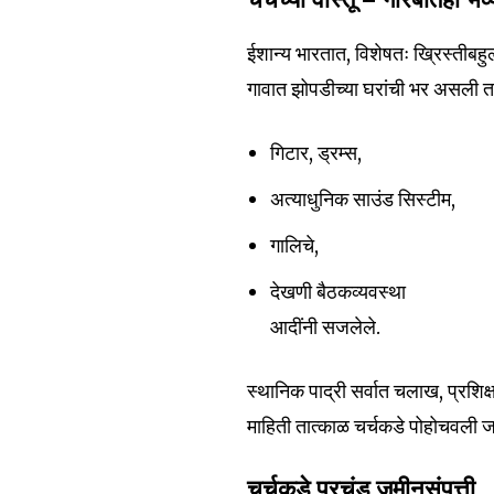
चर्चच्या वास्तू — गरिबीतही भव्
ईशान्य भारतात, विशेषतः ख्रिस्तीबहु
गावात झोपडीच्या घरांची भर असली त
गिटार, ड्रम्स,
अत्याधुनिक साउंड सिस्टीम,
गालिचे,
देखणी बैठकव्यवस्था
आदींनी सजलेले.
स्थानिक पाद्री सर्वात चलाख, प्रशि
माहिती तात्काळ चर्चकडे पोहोचवली ज
चर्चकडे प्रचंड जमीनसंपत्ती