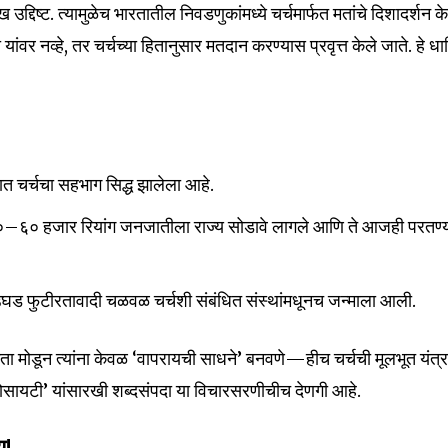
उद्दिष्ट. त्यामुळेच भारतातील निवडणुकांमध्ये चर्चमार्फत मतांचे दिशादर्शन क
यांवर नव्हे, तर चर्चच्या हितानुसार मतदान करण्यास प्रवृत्त केले जाते. हे धार
यात चर्चचा सहभाग सिद्ध झालेला आहे.
ुळे ५०–६० हजार रियांग जनजातीला राज्य सोडावे लागले आणि ते आजही परतण
घड फुटीरतावादी चळवळ चर्चशी संबंधित संस्थांमधूनच जन्माला आली.
िता मोडून त्यांना केवळ ‘वापरायची साधने’ बनवणे—हीच चर्चची मूलभूत यंत्
ोसायटी’ यांसारखी शब्दसंपदा या विचारसरणीचीच देणगी आहे.