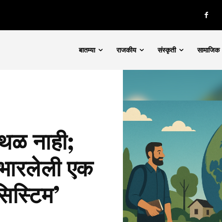
बातम्या
राजकीय
संस्कृती
सामाजिक
स्थळ नाही;
उभारलेली एक
िस्टिम’