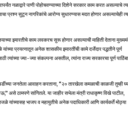
t worry, we respect your privacy and
रापर्यंत नळाद्वारे पाणी पोहोचवण्याच्या दिशेने सरकार काम करत असल्याचे त्या
I've read and a
mation is safe with us.
्याचा प्रश्न सुटून नागरिकांचे आरोग्य सुधारण्यास मदत होणार असल्याचेही त्य
याच्या इमारतीचे काम लवकरच सुरू होणार असल्याची माहिती देताना मुख्यमं
32,111
च्या प्रयत्नातून अनेक शासकीय इमारतींची कामे दर्जेदार पद्धतीने पूर्ण
Followers
ठी त्यांच्या ज्या-ज्या संकल्पना असतील, त्यांना राज्य सरकारचा पूर्ण पाठिंब
ाथर्डीच्या जनतेला आवाहन करताना, “२० तारखेला कमळाची काळजी तुम्ही घ्य
ेऊ,” असे ठामपणे सांगितले. या जाहीर सभेला मंत्री राधाकृष्ण विखे पाटील,
ळे यांच्यासह भाजप व महायुतीचे अनेक पदाधिकारी आणि कार्यकर्ते मोठ्या