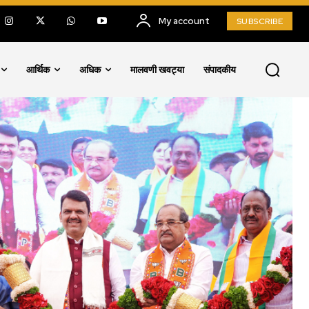
My account
SUBSCRIBE
आर्थिक
अधिक
मालवणी खवट्या
संपादकीय