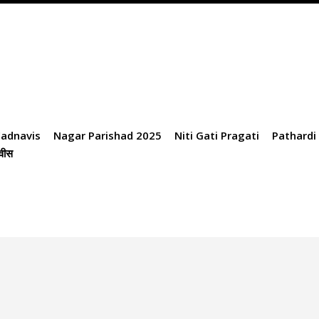
adnavis
Nagar Parishad 2025
Niti Gati Pragati
Pathardi
णवीस