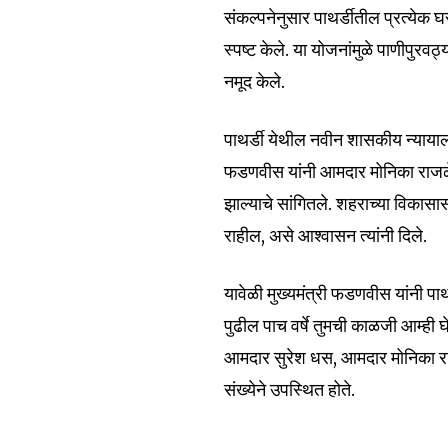
the subscribe button below. Don'
संकल्पनेनुसार पाथर्डीतील प्रत्येक घ
won't spam your inbox. Your infor
स्पष्ट केले. या योजनांमुळे पाणीपुरवठ
नमूद केले.
पाथर्डी येथील नवीन शासकीय न्यायाल
6,300
फडणवीस यांनी आमदार मोनिका राजळे यां
Fans
झाल्याचे सांगितले. शहराच्या विकासासा
राहील, असे आश्वासन त्यांनी दिले.
यावेळी मुख्यमंत्री फडणवीस यांनी प
पुढील पाच वर्षे तुमची काळजी आम्ही घ
आमदार सुरेश धस, आमदार मोनिका राज
संख्येने उपस्थित होते.