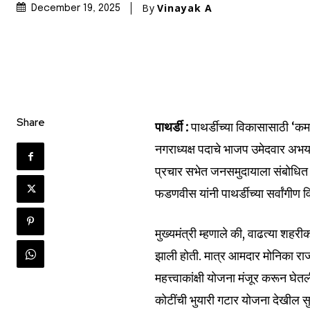
By
Vinayak A
December 19, 2025
Share
पाथर्डी :
पाथर्डीच्या विकासासाठी ‘कमळा
नगराध्यक्ष पदाचे भाजप उमेदवार अभय
प्रचार सभेत जनसमुदायाला संबोधित के
फडणवीस यांनी पाथर्डीच्या सर्वांगीण
Join our commu
मुख्यमंत्री म्हणाले की, वाढत्या शहरी
SUBSCRIBERS an
झाली होती. मात्र आमदार मोनिका राजळे
of the conversa
महत्त्वाकांक्षी योजना मंजूर करून घे
कोटींची भुयारी गटार योजना देखील सु
To subscribe, simply enter your e