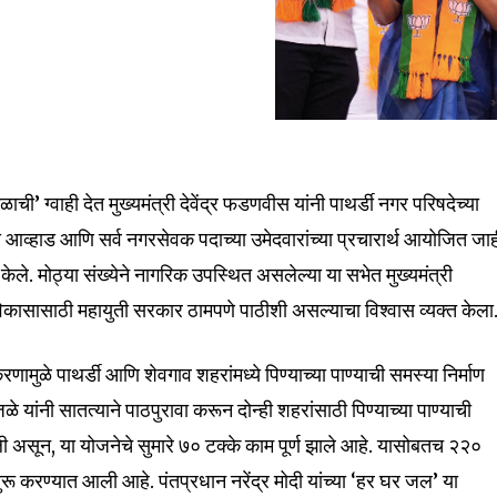
ची’ ग्वाही देत मुख्यमंत्री देवेंद्र फडणवीस यांनी पाथर्डी नगर परिषदेच्या
 आव्हाड आणि सर्व नगरसेवक पदाच्या उमेदवारांच्या प्रचारार्थ आयोजित जा
ले. मोठ्या संख्येने नागरिक उपस्थित असलेल्या या सभेत मुख्यमंत्री
 विकासासाठी महायुती सरकार ठामपणे पाठीशी असल्याचा विश्वास व्यक्त केला
nity of
करणामुळे पाथर्डी आणि शेवगाव शहरांमध्ये पिण्याच्या पाण्याची समस्या निर्माण
d be part
 यांनी सातत्याने पाठपुरावा करून दोन्ही शहरांसाठी पिण्याच्या पाण्याची
tion.
तली असून, या योजनेचे सुमारे ७० टक्के काम पूर्ण झाले आहे. यासोबतच ₹२२०
रू करण्यात आली आहे. पंतप्रधान नरेंद्र मोदी यांच्या ‘हर घर जल’ या
mail address on our website or click