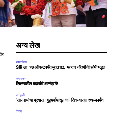
अन्य लेख
हीर
सामाजिक
SIR ला १७ ऑगस्टपर्यंत मुदतवाढ, मतदार नोंदणीची सोपी पद्धत
.
संपादकीय
शिक्षणातील बदलांचे आनंदवारे!
संस्कृती
‘सारनाथ’चा प्रवास : बुद्धपर्वापासून जागतिक वारसा स्थळापर्यंत
SUBSCRIBE
विशेष