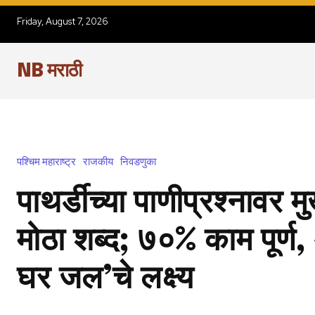
Friday, August 7, 2026
NB मराठी
पश्चिम महाराष्ट्र
राजकीय
निवडणुका
पाथर्डीच्या पाणीप्रश्नावर मुख्
मोठा शब्द; ७०% काम पूर्ण
घर जल’चे लक्ष्य