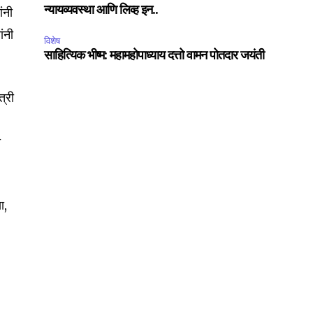
ंनी
न्यायव्यवस्था आणि लिव्ह इन..
ccept the
Privacy Policy
.
ांनी
विशेष
साहित्यिक भीष्म: महामहोपाध्याय दत्तो वामन पोतदार जयंती
त्री
75
Followers
ा
ा,