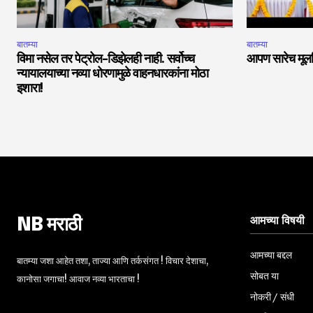
बातम्या
बातम्या
विमा नसेल तर पेट्रोल-डिझेलही नाही. सर्वोच्च
आपण सारेच मूलनि
न्यायालयाच्या नव्या धोरणामुळे वाहनधारकांना मोठा
इशारा!
आमच्या विषयी
NB मराठी
आमच्या बद्दल
बातम्या जशा आहेत तशा, ताज्या आणि तर्कसंगत ! विचार देशाचा,
सोबत या
कानोसा जगाचा! आवाज नव्या भारताचा !
नोकरी / संधी