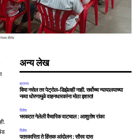
्रेसचा विरोध
अन्य लेख
त
ा
बातम्या
विमा नसेल तर पेट्रोल-डिझेलही नाही. सर्वोच्च न्यायालयाच्या
नव्या धोरणामुळे वाहनधारकांना मोठा इशारा!
SUBSCRIBE
विशेष
भरकटत गेलेली वैचारिक वाटचाल : आशुतोष रांका
ccept the
Privacy Policy
.
ही.
विशेष
खंड
पत्रकारिता ते हिंसक आंदोलन : सौरव दास