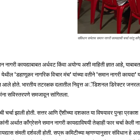
संविधान सभेतच समान नागरी कायद्याची चर्चा परंतु कॉंग
न नागरी कायद्याबाबत अर्धवट किंवा अयोग्य अशी माहिती ज्ञात आहे, याबाब
nity of
 येथील ‘डहाणूकर नागरिक विचार मंच’ यांच्या वतीने ‘समान नागरी कायदा’ य
d be part
त आले होते. भारतीय तटरक्षक दलातील निवृत्त अॅडिशनल डिरेक्टर जनरल
tion.
ांना सविस्तरपणे समजावून सांगितला.
mail address on our website or click
ी चर्चा झाली होती. सत्तर आणि ऐंशीच्या दशकात या विषयावर पुन्हा प्रकाश
t worry, we respect your privacy and
I've read and a
नी अर्थात काँग्रेसने समान नागरी कायद्याविषयी तेव्हाही फार चर्चा केली ना
mation is safe with us.
कायद्यास संमती दर्शवली होती. सप्रू कमिटीच्या म्हणण्यानुसार संविधान हे अ