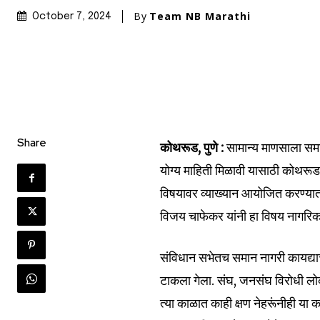
By
Team NB Marathi
October 7, 2024
Share
कोथरूड, पुणे :
सामान्य माणसाला समा
Join our commu
योग्य माहिती मिळावी यासाठी कोथरूड
SUBSCRIBERS an
विषयावर व्याख्यान आयोजित करण्या
of the conversa
विजय चाफेकर यांनी हा विषय नागरिक
To subscribe, simply enter your e
संविधान सभेतच समान नागरी कायद्याच
the subscribe button below. Don'
टाकला गेला. संघ, जनसंघ विरोधी लोकां
won't spam your inbox. Your infor
त्या काळात काही क्षण नेहरूंनीही या 