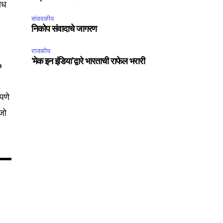
ोध
संपादकीय
निकोप संवादाचे जागरण
75
राजकीय
Followers
‘मेक इन इंडिया’द्वारे भारताची राफेल भरारी
%
रपणे
 जो