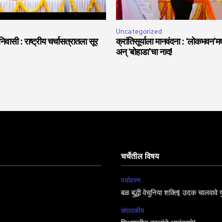
Uncategorized
वासी : राष्ट्रीय चर्चासत्रातला सूर
क्रांतिसूर्याला मानवंदना : ‘लोकभवन’मध्
अन् ‘बोहाडा’चा नाद!
चर्चेतील विषय
पर्यावरण
बळ बुद्धी वेचुनिया शक्ति| उदक चालवावे य
संपादकीय