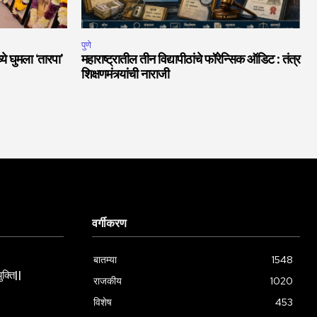
पुणे
ये घुमला ‘तारपा’
महाराष्ट्रातील तीन विद्यापीठांचे फॉरेन्सिक ऑडिट : तंत्र
शिक्षणमंत्र्यांची नाराजी
वर्गीकरण
बातम्या
1548
ुक्ति||
राजकीय
1020
विशेष
453