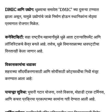
DMIC आणि उद्योग:
धुळ्याचा समावेश ‘DMIC’ च्या दुसऱ्या टप्प्यात
झाला असून, यामुळे उद्योगांचे जाळे निर्माण होऊन स्थानिकांना मोठ्या
प्रमाणात रोजगार मिळेल.
Join our community of
कनेक्टिव्हिटी:
सहा राष्ट्रीय महामार्गांमुळे धुळे आता ट्रान्सशिपमेंट आणि
SUBSCRIBERS and be part of the
लॉजिस्टिकचे केंद्र बनले आहे. तसेच, धुळे विमानतळाच्या धावपट्टीचा
conversation.
विस्तारही केला जाणार आहे.
To subscribe, simply enter your email address on our website
or click the subscribe button below. Don't worry, we respect
विकासकामांचा धडाका
your privacy and won't spam your inbox. Your information is
शहराच्या सौंदर्यीकरणासाठी आणि सोयींसाठी कोट्यवधींचा निधी मंजूर
safe with us.
करण्यात आला आहे:
पायाभूत सुविधा:
भुयारी गटार योजना, रस्ते विकास, मोहाडी ट्रक टर्मिनस,
आणि कचरा प्रक्रिया प्रकल्पाच्या कामांना गती देण्यात आली आहे.
SUBSCRIBE