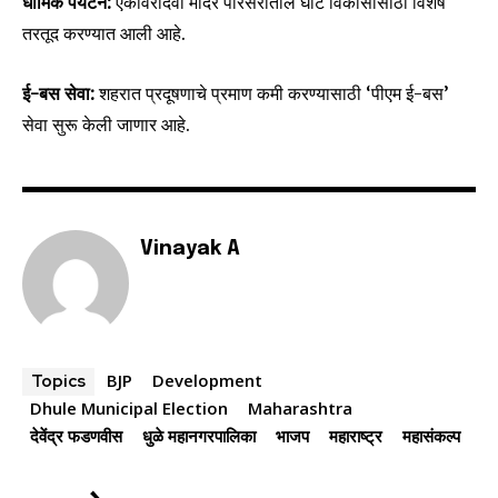
धार्मिक पर्यटन:
एकविरादेवी मंदिर परिसरातील घाट विकासासाठी विशेष
तरतूद करण्यात आली आहे.
I've read and accept the
Privacy Policy
.
ई-बस सेवा:
शहरात प्रदूषणाचे प्रमाण कमी करण्यासाठी ‘पीएम ई-बस’
सेवा सुरू केली जाणार आहे.
6,300
32,111
75
Fans
Followers
Followers
Vinayak A
BJP
Development
Topics
Dhule Municipal Election
Maharashtra
देवेंद्र फडणवीस
धुळे महानगरपालिका
भाजप
महाराष्ट्र
महासंकल्प