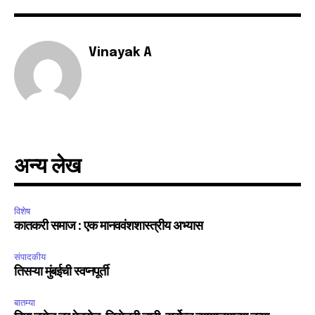
6,300
32,111
75
Fans
Followers
Followers
Vinayak A
अन्य लेख
विशेष
कातकरी समाज : एक मानववंशशास्त्रीय अभ्यास
संपादकीय
तिसऱ्या मुंबईची स्वप्नपूर्ती
बातम्या