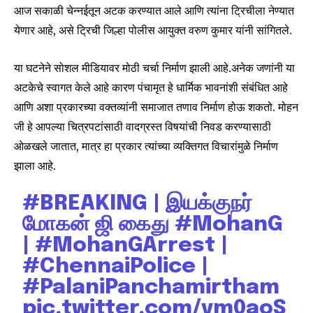
आज सकाळी चेन्नईतून अटक करण्यात आले आणि त्यांना ट्रिचीला नेण्यात
येणार आहे, असे ट्रिची जिल्हा पोलीस आयुक्त वरुण कुमार यांनी सांगितले.
या घटनेने सोशल मीडियावर मोठी चर्चा निर्माण झाली आहे.अनेक जणांनी या
अटकेचे स्वागत केले आहे कारण पंचामृत हे धार्मिक भावनांशी संबंधित आहे
आणि अशा प्रकारच्या वक्तव्यांनी समाजात तणाव निर्माण होऊ शकतो. मोहन
जी हे आपल्या चित्रपटांसाठी वादग्रस्त विषयांची निवड करण्यासाठी
ओळखले जातात, मात्र हा प्रकार त्यांच्या व्यक्तिगत विचारांमुळे निर्माण
झाला आहे.
#BREAKING
| இயக்குநர்
மோகன் ஜி கைது
#MohanG
|
#MohanGArrest
|
#ChennaiPolice
|
#PalaniPanchamirtham
pic.twitter.com/vm0aoS