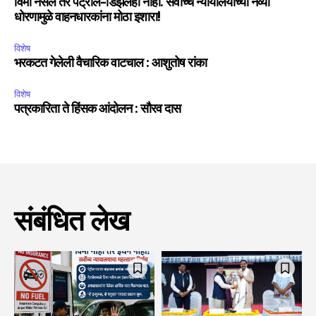
विमा नसेल तर पेट्रोल-डिझेलही नाही. सर्वोच्च न्यायालयाच्या नव्या
धोरणामुळे वाहनधारकांना मोठा इशारा!
विशेष
भरकटत गेलेली वैचारिक वाटचाल : आशुतोष रांका
विशेष
पत्रकारिता ते हिंसक आंदोलन : सौरव दास
संबंधित लेख