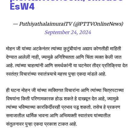
EsW4
Join our community of
SUBSCRIBERS and be part of the
— PuthiyathalaimuraiTV (@PTTVOnlineNews)
conversation.
September 24, 2024
To subscribe, simply enter your email address on our website
or click the subscribe button below. Don't worry, we respect
मोहन जी यांच्या अटकेनंतर त्यांच्या कुटुंबीयांना अद्याप कोणतीही माहिती
your privacy and won't spam your inbox. Your information is
देण्यात आलेली नाही, ज्यामुळे अनिश्चितता आणि चिंता व्यक्त केली जात
safe with us.
आहे. त्यांच्या चाहत्यांनी आणि समर्थकांनी या घटनेवर तीव्र प्रतिक्रिया देत
स्वतंत्र विचारांच्या स्वातंत्र्याचे महत्त्व पुन्हा एकदा मांडले आहे.
ही घटना मोहन जी यांच्या व्यक्तिगत विचारांना आणि त्यांच्या चित्रपटाच्या
SUBSCRIBE
विषयांना किती परिणामकारक होऊ शकते हे दाखवून देत आहे, ज्यामुळे
त्यांच्या भविष्याच्या कारकिर्दीवरही प्रभाव पडू शकतो. तसेच हे प्रकरण
I've read and accept the
Privacy Policy
.
समाजातील धार्मिक भावना आणि अभिव्यक्ती स्वातंत्र्य यांच्यातील
संतुलनावर पुन्हा एकदा प्रकाश टाकत आहे.