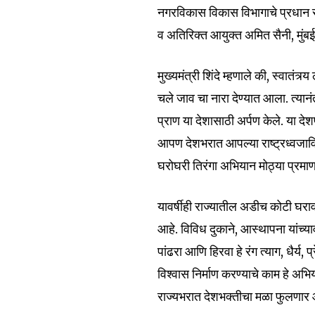
नगरविकास विकास विभागाचे प्रधान स
व अतिरिक्त आयुक्त अमित सैनी, मुंब
मुख्यमंत्री शिंदे म्हणाले की, स्वात
चले जाव चा नारा देण्यात आला. त्यान
प्राण या देशासाठी अर्पण केले. या दे
आपण देशभरात आपल्या राष्ट्रध्वजावि
Join our commu
घरोघरी तिरंगा अभियान मोठ्या प्रमाणा
SUBSCRIBERS an
of the conversa
यावर्षीही राज्यातील अडीच कोटी घरा
आहे. विविध दुकाने, आस्थापना यांच्य
To subscribe, simply enter your e
the subscribe button below. Don'
पांढरा आणि हिरवा हे रंग त्याग, धैर्य
won't spam your inbox. Your infor
विश्वास निर्माण करण्याचे काम हे 
राज्यभरात देशभक्तीचा मळा फुलणार आह