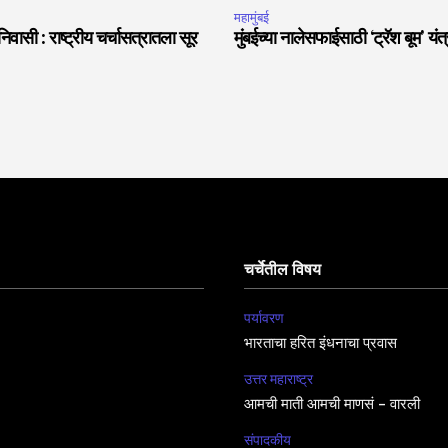
महामुंबई
वासी : राष्ट्रीय चर्चासत्रातला सूर
मुंबईच्या नालेसफाईसाठी ‘ट्रॅश बूम’ यं
चर्चेतील विषय
पर्यावरण
भारताचा हरित इंधनाचा प्रवास
उत्तर महाराष्ट्र
आमची माती आमची माणसं – वारली
संपादकीय