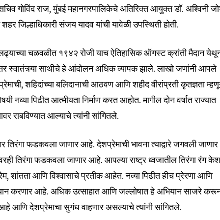
चिव गोविंद राज, मुंबई महानगरपालिकेचे अतिरिक्त आयुक्त डॉ. अश्विनी ज
ई शहर जिल्हाधिकारी संजय यादव यांची यावेळी उपस्थिती होती.
ंत्र्य लढ्याच्या चळवळीत १९४२ रोजी याच ऐतिहासिक ऑगस्ट क्रांती मैदान येथू
ंतर स्वातंत्र्या साथीचे हे आंदोलन अधिक व्यापक झाले. लाखो जणांनी आपले
शप्रेमाची, शहिदांच्या बलिदानाची आठवण आणि शहीद वीरांप्रती कृतज्ञता म्हण
षयी नव्या पिढीत आत्मीयता निर्माण करत आहोत. मागील दोन वर्षात राज्यात
nity of
वर राबविण्यात आल्याचे त्यांनी सांगितले.
d be part
tion.
वर तिरंगा फडकवला जाणार आहे. देशप्रेमाची भावना त्याद्वारे जगवली जाणार
ावरही तिरंगा फडकवला जाणार आहे. आपल्या राष्ट्र ध्वजातील तिरंगा रंग केश
mail address on our website or click
t worry, we respect your privacy and
, प्रेम, शांतता आणि विश्वासाचे प्रतीक आहेत. नव्या पिढीत हीच प्रेरणा आणि
I've read and a
mation is safe with us.
अभियान करणार आहे. अधिक उत्साहात आणि जल्लोषात हे अभियान साजरे करू
े आणि देशप्रेमाचा सुगंध वाहणार असल्याचे त्यांनी सांगितले.