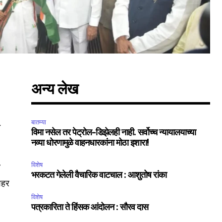
अन्य लेख
h
बातम्या
विमा नसेल तर पेट्रोल-डिझेलही नाही. सर्वोच्च न्यायालयाच्या
नव्या धोरणामुळे वाहनधारकांना मोठा इशारा!
विशेष
र
भरकटत गेलेली वैचारिक वाटचाल : आशुतोष रांका
 शहर
विशेष
पत्रकारिता ते हिंसक आंदोलन : सौरव दास