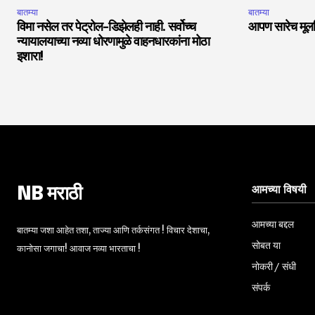
बातम्या
बातम्या
विमा नसेल तर पेट्रोल-डिझेलही नाही. सर्वोच्च
आपण सारेच मूलनि
न्यायालयाच्या नव्या धोरणामुळे वाहनधारकांना मोठा
इशारा!
आमच्या विषयी
NB मराठी
आमच्या बद्दल
बातम्या जशा आहेत तशा, ताज्या आणि तर्कसंगत ! विचार देशाचा,
सोबत या
कानोसा जगाचा! आवाज नव्या भारताचा !
नोकरी / संधी
संपर्क