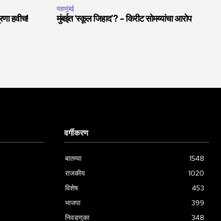
महामुंबई
त्रणा हवीच!
मुंबईत ‘स्कूल जिहाद’? – किरीट सोमय्यांचा आरोप
वर्गीकरण
बातम्या
1548
राजकीय
1020
विशेष
453
भाजपा
399
निवडणुका
348