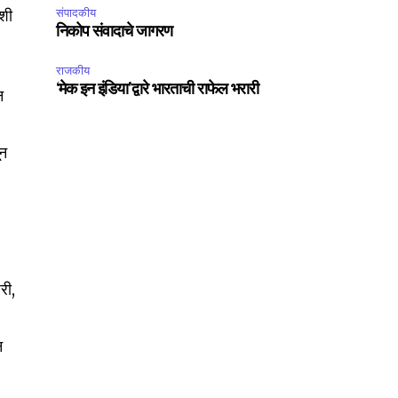
ोशी
संपादकीय
निकोप संवादाचे जागरण
राजकीय
‘मेक इन इंडिया’द्वारे भारताची राफेल भरारी
न
ून
SUBSCRIBE
री,
ccept the
Privacy Policy
.
न