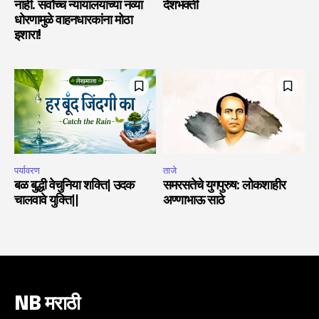
नाही. सर्वोच्च न्यायालयाच्या नव्या
देशभक्ती
धोरणामुळे वाहनधारकांना मोठा
इशारा!
पर्यावरण
ताजे
बळ बुद्धी वेचुनिया शक्ति| उदक
समरसतेचे युगपुरुष: लोकशाहीर
चालवावे युक्ति||
अण्णाभाऊ साठे
NB मराठी