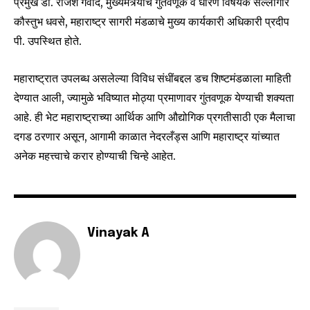
प्रमुख डॉ. राजेश गवांदे, मुख्यमंत्र्यांचे गुंतवणूक व धोरण विषयक सल्लागार
SUBSCRIBERS and be part of the
कौस्तुभ धवसे, महाराष्ट्र सागरी मंडळाचे मुख्य कार्यकारी अधिकारी प्रदीप
conversation.
पी. उपस्थित होते.
To subscribe, simply enter your email address on our website
or click the subscribe button below. Don't worry, we respect
महाराष्ट्रात उपलब्ध असलेल्या विविध संधींबद्दल डच शिष्टमंडळाला माहिती
your privacy and won't spam your inbox. Your information is
safe with us.
देण्यात आली, ज्यामुळे भविष्यात मोठ्या प्रमाणावर गुंतवणूक येण्याची शक्यता
आहे. ही भेट महाराष्ट्राच्या आर्थिक आणि औद्योगिक प्रगतीसाठी एक मैलाचा
दगड ठरणार असून, आगामी काळात नेदरलँड्स आणि महाराष्ट्र यांच्यात
अनेक महत्त्वाचे करार होण्याची चिन्हे आहेत.
SUBSCRIBE
I've read and accept the
Privacy Policy
.
Vinayak A
6,300
32,111
75
Fans
Followers
Followers