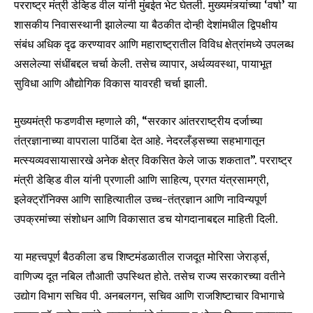
परराष्ट्र मंत्री डेव्हिड वील यांनी मुंबईत भेट घेतली. मुख्यमंत्र्यांच्या ‘वर्षा’ या
शासकीय निवासस्थानी झालेल्या या बैठकीत दोन्ही देशांमधील द्विपक्षीय
संबंध अधिक दृढ करण्यावर आणि महाराष्ट्रातील विविध क्षेत्रांमध्ये उपलब्ध
असलेल्या संधींबद्दल चर्चा केली. तसेच व्यापार, अर्थव्यवस्था, पायाभूत
सुविधा आणि औद्योगिक विकास यावरही चर्चा झाली.
मुख्यमंत्री फडणवीस म्हणाले की, “सरकार आंतरराष्ट्रीय दर्जाच्या
तंत्रज्ञानाच्या वापराला पाठिंबा देत आहे. नेदरलँड्सच्या सहभागातून
मत्स्यव्यवसायासारखे अनेक क्षेत्र विकसित केले जाऊ शकतात”. परराष्ट्र
मंत्री डेव्हिड वील यांनी प्रणाली आणि साहित्य, प्रगत यंत्रसामग्री,
इलेक्ट्रॉनिक्स आणि साहित्यातील उच्च-तंत्रज्ञान आणि नाविन्यपूर्ण
उपक्रमांच्या संशोधन आणि विकासात डच योगदानाबद्दल माहिती दिली.
या महत्त्वपूर्ण बैठकीला डच शिष्टमंडळातील राजदूत मोरिसा जेरार्ड्स,
वाणिज्य दूत नबिल तौआती उपस्थित होते. तसेच राज्य सरकारच्या वतीने
उद्योग विभाग सचिव पी. अनबलगन, सचिव आणि राजशिष्टाचार विभागाचे
Join our community of