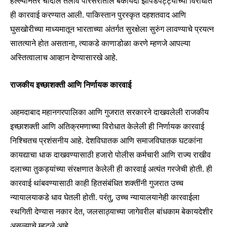
हल्ल्यानंतर चांदोल तलाव परिसरातील बेकायदा झोपडपट्ट्यांच्या विरोधात
ही कारवाई करण्यात आली. पाकिस्तान पुरस्कृत दहशतवाद आणि
घुसखोरीच्या माध्यमातून भारताच्या अंतर्गत सुरक्षेला सुरुंग लावण्याचे प्रयत्न
सातत्याने होत असताना, त्याकडे काणाडोळा करणे म्हणजे आपल्या
अस्तित्वालाच आव्हान देण्यासारखे आहे.
राजकीय इच्छाशक्ती आणि निर्णायक कारवाई
अहमदाबाद महानगरपालिका आणि गुजरात सरकारने दाखवलेली राजकीय
इच्छाशक्ती आणि अतिक्रमणाच्या विरोधात केलेली ही निर्णायक कारवाई
निश्चितच प्रशंसनीय आहे. देशविघातक आणि समाजविघातक घटकांना
कायद्याचा धाक दाखवण्यासाठी हजारो पोलीस कर्मचारी आणि राज्य राखीव
दलाच्या तुकड्यांच्या संरक्षणात केलेली ही कारवाई अत्यंत गरजेची होती. ही
कारवाई थांबवण्यासाठी काही हितसंबंधित शक्तींनी गुजरात उच्च
न्यायालयाकडे धाव घेतली होती. परंतु, उच्च न्यायालयानेही कारवाईला
स्थगिती देण्यास नकार देत, जलसाठ्याच्या जागेवरील बांधकाम बेकायदेशीर
असल्याचे म्हटले आहे.