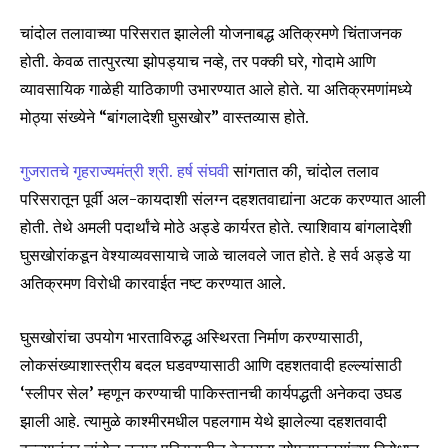
चांदोल तलावाच्या परिसरात झालेली योजनाबद्ध अतिक्रमणे चिंताजनक
To subscribe, simply enter your email address on our website
or click the subscribe button below. Don't worry, we respect
होती. केवळ तात्पुरत्या झोपड्याच नव्हे, तर पक्की घरे, गोदामे आणि
your privacy and won't spam your inbox. Your information is
व्यावसायिक गाळेही याठिकाणी उभारण्यात आले होते. या अतिक्रमणांमध्ये
safe with us.
मोठ्या संख्येने “बांगलादेशी घुसखोर” वास्तव्यास होते.
गुजरातचे गृहराज्यमंत्री श्री. हर्ष संघवी
सांगतात की, चांदोल तलाव
परिसरातून पूर्वी अल-कायदाशी संलग्न दहशतवाद्यांना अटक करण्यात आली
होती. तेथे अमली पदार्थांचे मोठे अड्डे कार्यरत होते. त्याशिवाय बांगलादेशी
SUBSCRIBE
घुसखोरांकडून वेश्याव्यवसायाचे जाळे चालवले जात होते. हे सर्व अड्डे या
I've read and accept the
Privacy Policy
.
अतिक्रमण विरोधी कारवाईत नष्ट करण्यात आले.
घुसखोरांचा उपयोग भारताविरुद्ध अस्थिरता निर्माण करण्यासाठी,
लोकसंख्याशास्त्रीय बदल घडवण्यासाठी आणि दहशतवादी हल्ल्यांसाठी
6,300
32,111
75
Fans
Followers
Followers
‘स्लीपर सेल’ म्हणून करण्याची पाकिस्तानची कार्यपद्धती अनेकदा उघड
झाली आहे. त्यामुळे काश्मीरमधील पहलगाम येथे झालेल्या दहशतवादी