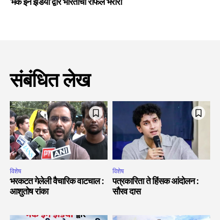
‘मेक इन इंडिया’द्वारे भारताची राफेल भरारी
संबंधित लेख
विशेष
विशेष
भरकटत गेलेली वैचारिक वाटचाल :
पत्रकारिता ते हिंसक आंदोलन :
आशुतोष रांका
सौरव दास