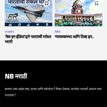
राजकीय
विशेष
‘मेक इन इंडिया’द्वारे भारताची राफेल
न्यायव्यवस्था आणि लिव्ह इन..
भरारी
NB मराठी
बातम्या जशा आहेत तशा, ताज्या आणि तर्कसंगत ! विचार देशाचा, कानोसा जगाचा! आवाज नव्या
भारताचा !