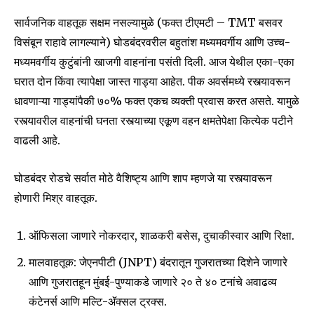
सार्वजनिक वाहतूक सक्षम नसल्यामुळे (फक्त टीएमटी – TMT बसवर
विसंबून राहावे लागल्याने) घोडबंदरवरील बहुतांश मध्यमवर्गीय आणि उच्च-
मध्यमवर्गीय कुटुंबांनी खाजगी वाहनांना पसंती दिली. आज येथील एका-एका
घरात दोन किंवा त्यापेक्षा जास्त गाड्या आहेत. पीक अवर्समध्ये रस्त्यावरून
धावणाऱ्या गाड्यांपैकी ७०% फक्त एकच व्यक्ती प्रवास करत असते. यामुळे
रस्त्यावरील वाहनांची घनता रस्त्याच्या एकूण वहन क्षमतेपेक्षा कित्येक पटीने
वाढली आहे.
घोडबंदर रोडचे सर्वात मोठे वैशिष्ट्य आणि शाप म्हणजे या रस्त्यावरून
होणारी मिश्र वाहतूक.
ऑफिसला जाणारे नोकरदार, शाळकरी बसेस, दुचाकीस्वार आणि रिक्षा.
मालवाहतूक: जेएनपीटी (JNPT) बंदरातून गुजरातच्या दिशेने जाणारे
आणि गुजरातहून मुंबई-पुण्याकडे जाणारे २० ते ४० टनांचे अवाढव्य
कंटेनर्स आणि मल्टि-ॲक्सल ट्रक्स.