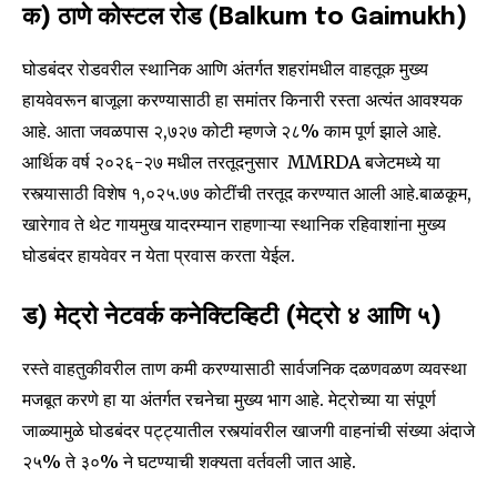
क) ठाणे कोस्टल रोड (Balkum to Gaimukh)
घोडबंदर रोडवरील स्थानिक आणि अंतर्गत शहरांमधील वाहतूक मुख्य
हायवेवरून बाजूला करण्यासाठी हा समांतर किनारी रस्ता अत्यंत आवश्यक
आहे. आता जवळपास ₹२,७२७ कोटी म्हणजे २८% काम पूर्ण झाले आहे.
आर्थिक वर्ष २०२६-२७ मधील तरतूदनुसार MMRDA बजेटमध्ये या
रस्त्यासाठी विशेष ₹१,०२५.७७ कोटींची तरतूद करण्यात आली आहे.बाळकूम,
खारेगाव ते थेट गायमुख यादरम्यान राहणाऱ्या स्थानिक रहिवाशांना मुख्य
घोडबंदर हायवेवर न येता प्रवास करता येईल.
ड) मेट्रो नेटवर्क कनेक्टिव्हिटी (मेट्रो ४ आणि ५)
रस्ते वाहतुकीवरील ताण कमी करण्यासाठी सार्वजनिक दळणवळण व्यवस्था
मजबूत करणे हा या अंतर्गत रचनेचा मुख्य भाग आहे. मेट्रोच्या या संपूर्ण
जाळ्यामुळे घोडबंदर पट्ट्यातील रस्त्यांवरील खाजगी वाहनांची संख्या अंदाजे
२५% ते ३०% ने घटण्याची शक्यता वर्तवली जात आहे.