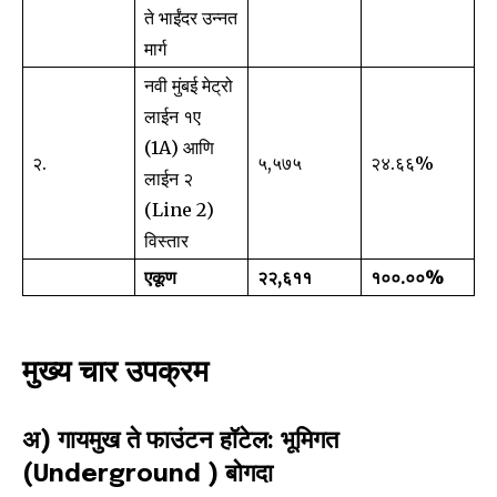
ते भाईंदर उन्नत
मार्ग
नवी मुंबई मेट्रो
लाईन १ए
(1A) आणि
२.
५,५७५
२४.६६%
लाईन २
(Line 2)
विस्तार
एकूण
२२,६११
१००.००%
मुख्य चार उपक्रम
अ) गायमुख ते फाउंटन हॉटेल: भूमिगत
(Underground ) बोगदा