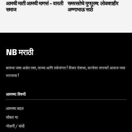
आमची माती आमची माणसं – वारली
समरसतेचे युगपुरुष: लोकशाहीर
समाज
अण्णाभाऊ साठे
NB मराठी
बातम्या जशा आहेत तशा, ताज्या आणि तर्कसंगत ! विचार देशाचा, कानोसा जगाचा! आवाज नव्या
भारताचा !
आमच्या विषयी
आमच्या बद्दल
सोबत या
नोकरी / संधी