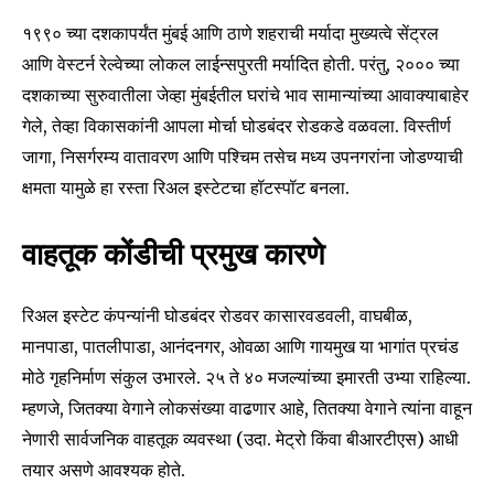
१९९० च्या दशकापर्यंत मुंबई आणि ठाणे शहराची मर्यादा मुख्यत्वे सेंट्रल
आणि वेस्टर्न रेल्वेच्या लोकल लाईन्सपुरती मर्यादित होती. परंतु, २००० च्या
दशकाच्या सुरुवातीला जेव्हा मुंबईतील घरांचे भाव सामान्यांच्या आवाक्याबाहेर
गेले, तेव्हा विकासकांनी आपला मोर्चा घोडबंदर रोडकडे वळवला. विस्तीर्ण
जागा, निसर्गरम्य वातावरण आणि पश्चिम तसेच मध्य उपनगरांना जोडण्याची
क्षमता यामुळे हा रस्ता रिअल इस्टेटचा हॉटस्पॉट बनला.
वाहतूक कोंडीची प्रमुख कारणे
रिअल इस्टेट कंपन्यांनी घोडबंदर रोडवर कासारवडवली, वाघबीळ,
मानपाडा, पातलीपाडा, आनंदनगर, ओवळा आणि गायमुख या भागांत प्रचंड
मोठे गृहनिर्माण संकुल उभारले. २५ ते ४० मजल्यांच्या इमारती उभ्या राहिल्या.
म्हणजे, जितक्या वेगाने लोकसंख्या वाढणार आहे, तितक्या वेगाने त्यांना वाहून
नेणारी सार्वजनिक वाहतूक व्यवस्था (उदा. मेट्रो किंवा बीआरटीएस) आधी
तयार असणे आवश्यक होते.