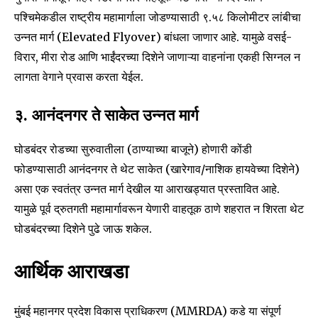
पश्चिमेकडील राष्ट्रीय महामार्गाला जोडण्यासाठी ९.५८ किलोमीटर लांबीचा
उन्नत मार्ग (Elevated Flyover) बांधला जाणार आहे. यामुळे वसई-
विरार, मीरा रोड आणि भाईंदरच्या दिशेने जाणाऱ्या वाहनांना एकही सिग्नल न
लागता वेगाने प्रवास करता येईल.
३. आनंदनगर ते साकेत उन्नत मार्ग
घोडबंदर रोडच्या सुरुवातीला (ठाण्याच्या बाजूने) होणारी कोंडी
फोडण्यासाठी आनंदनगर ते थेट साकेत (खारेगाव/नाशिक हायवेच्या दिशेने)
असा एक स्वतंत्र उन्नत मार्ग देखील या आराखड्यात प्रस्तावित आहे.
यामुळे पूर्व द्रुतगती महामार्गावरून येणारी वाहतूक ठाणे शहरात न शिरता थेट
Join our community of
घोडबंदरच्या दिशेने पुढे जाऊ शकेल.
SUBSCRIBERS and be part of the
conversation.
आर्थिक आराखडा
To subscribe, simply enter your email address on our website
or click the subscribe button below. Don't worry, we respect
मुंबई महानगर प्रदेश विकास प्राधिकरण (MMRDA) कडे या संपूर्ण
your privacy and won't spam your inbox. Your information is