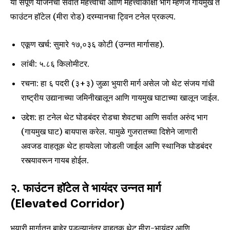
या संपूर्ण योजनेचा सर्वात महत्त्वाचा आणि महत्त्वाकांक्षी भाग म्हणजे गायमुख ते
फाउंटन हॉटेल (मीरा रोड) दरम्यानचा ट्विन टनेल प्रकल्प.
एकूण खर्च: सुमारे ₹१७,०३६ कोटी (उन्नत मार्गासह).
लांबी: ५.८६ किलोमीटर.
रचना: हा ६ पदरी (३+३) जुळा भुयारी मार्ग असेल जो थेट संजय गांधी
राष्ट्रीय उद्यानाच्या जमिनीखालून आणि गायमुख घाटाच्या खालून जाईल.
उद्देश: हा टनेल थेट घोडबंदर रोडचा शेवटचा आणि सर्वात अरुंद भाग
(गायमुख घाट) बायपास करेल. यामुळे गुजरातच्या दिशेने जाणारी
अवजड वाहतूक थेट हायवेला जोडली जाईल आणि स्थानिक घोडबंदर
रस्त्यावरून गायब होईल.
२. फाउंटन हॉटेल ते भायंदर उन्नत मार्ग
(Elevated Corridor)
भुयारी मार्गातून बाहेर पडल्यानंतर वाहतूक थेट मीरा-भायंदर आणि