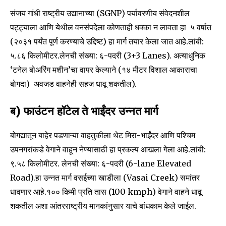
संजय गांधी राष्ट्रीय उद्यानाच्या (SGNP) पर्यावरणीय संवेदनशील
पट्ट्याला आणि येथील वनसंपदेला कोणताही धक्का न लावता हा ५ वर्षात
(२०३१ पर्यंत पूर्ण करण्याचे उद्दिष्ट) हा मार्ग तयार केला जात आहे.लांबी:
५.८६ किलोमीटर.लेनची संख्या: ६-पदरी (3+3 Lanes). अत्याधुनिक
‘टनेल बोअरिंग मशीन’चा वापर केल्याने (१४ मीटर विशाल आकाराचा
बोगदा) अवजड वाहनेही सहज धावू शकतील).
ब) फाउंटन हॉटेल ते भाईंदर उन्नत मार्ग
बोगद्यातून बाहेर पडणाऱ्या वाहतुकीला थेट मिरा-भाईंदर आणि पश्चिम
उपनगरांकडे वेगाने वाहून नेण्यासाठी हा प्रकल्प आखला गेला आहे.लांबी:
९.५८ किलोमीटर. लेनची संख्या: ६-पदरी (6-lane Elevated
Road).हा उन्नत मार्ग वसईच्या खाडीला (Vasai Creek) समांतर
धावणार आहे.१०० किमी प्रति तास (100 kmph) वेगाने वाहने धावू
शकतील अशा आंतरराष्ट्रीय मानकांनुसार याचे बांधकाम केले जाईल.