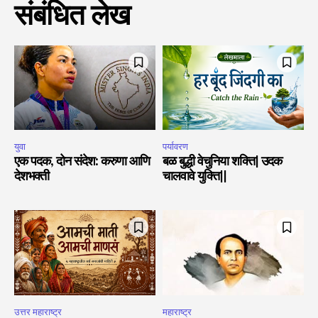
संबंधित लेख
युवा
पर्यावरण
एक पदक, दोन संदेश: करुणा आणि
बळ बुद्धी वेचुनिया शक्ति| उदक
देशभक्ती
चालवावे युक्ति||
उत्तर महाराष्ट्र
महाराष्ट्र