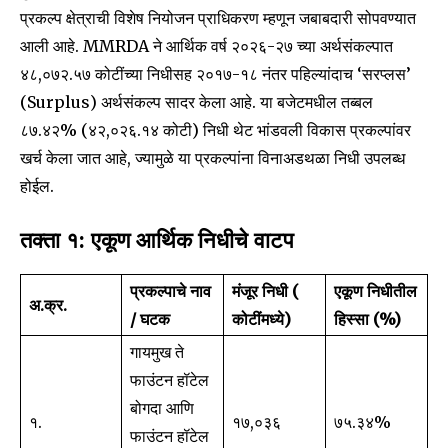
safe with us.
प्रकल्प क्षेत्राची विशेष नियोजन प्राधिकरण म्हणून जबाबदारी सोपवण्यात
आली आहे. MMRDA ने आर्थिक वर्ष २०२६-२७ च्या अर्थसंकल्पात
₹४८,०७२.५७ कोटींच्या निधीसह २०१७-१८ नंतर पहिल्यांदाच ‘सरप्लस’
(Surplus) अर्थसंकल्प सादर केला आहे. या बजेटमधील तब्बल
८७.४२% (₹४२,०२६.१४ कोटी) निधी थेट भांडवली विकास प्रकल्पांवर
SUBSCRIBE
खर्च केला जात आहे, ज्यामुळे या प्रकल्पांना विनाअडथळा निधी उपलब्ध
होईल.
I've read and accept the
Privacy Policy
.
तक्ता १: एकूण आर्थिक निधीचे वाटप
6,300
32,111
75
प्रकल्पाचे नाव
मंजूर निधी (₹
एकूण निधीतील
अ.क्र.
Fans
Followers
Followers
/ घटक
कोटींमध्ये)
हिस्सा (%)
गायमुख ते
फाउंटन हॉटेल
बोगदा आणि
१.
१७,०३६
७५.३४%
फाउंटन हॉटेल