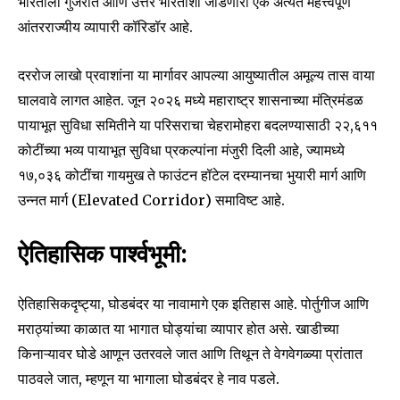
भारताला गुजरात आणि उत्तर भारताशी जोडणारा एक अत्यंत महत्त्वपूर्ण
आंतरराज्यीय व्यापारी कॉरिडॉर आहे.
दररोज लाखो प्रवाशांना या मार्गावर आपल्या आयुष्यातील अमूल्य तास वाया
घालवावे लागत आहेत. जून २०२६ मध्ये महाराष्ट्र शासनाच्या मंत्रिमंडळ
पायाभूत सुविधा समितीने या परिसराचा चेहरामोहरा बदलण्यासाठी ₹२२,६११
कोटींच्या भव्य पायाभूत सुविधा प्रकल्पांना मंजुरी दिली आहे, ज्यामध्ये
₹१७,०३६ कोटींचा गायमुख ते फाउंटन हॉटेल दरम्यानचा भुयारी मार्ग आणि
उन्नत मार्ग (Elevated Corridor) समाविष्ट आहे.
ऐतिहासिक पार्श्वभूमी:
ऐतिहासिकदृष्ट्या, घोडबंदर या नावामागे एक इतिहास आहे. पोर्तुगीज आणि
मराठ्यांच्या काळात या भागात घोड्यांचा व्यापार होत असे. खाडीच्या
किनाऱ्यावर घोडे आणून उतरवले जात आणि तिथून ते वेगवेगळ्या प्रांतात
पाठवले जात, म्हणून या भागाला घोडबंदर हे नाव पडले.