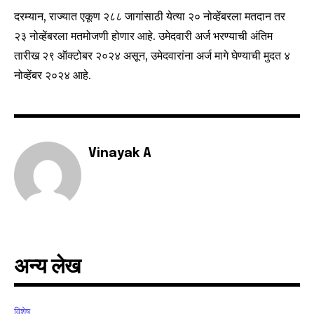
I've read and accept the
Privacy Policy
.
दरम्यान, राज्यात एकूण २८८ जागांसाठी येत्या २० नोव्हेंबरला मतदान तर
२३ नोव्हेंबरला मतमोजणी होणार आहे. उमेदवारी अर्ज भरण्याची अंतिम
तारीख २९ ऑक्टोबर २०२४ असून, उमेदवारांना अर्ज मागे घेण्याची मुदत ४
6,300
32,111
75
नोव्हेंबर २०२४ आहे.
Fans
Followers
Followers
Vinayak A
अन्य लेख
विशेष