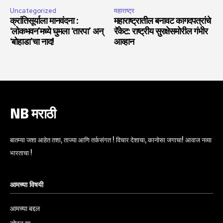
Uncategorized
महाराष्ट्र
क्रांतिसूर्याला मानवंदना :
महाराष्ट्रातील बनावट कागदपत्रांचे
‘लोकभवन’मध्ये घुमला ‘तारपा’ अन्
रॅकेट: राष्ट्रीय सुरक्षेसमोरील गंभीर
‘बोहाडा’चा नाद!
आव्हान
NB मराठी
बातम्या जशा आहेत तशा, ताज्या आणि तर्कसंगत ! विचार देशाचा, कानोसा जगाचा! आवाज नव्या
भारताचा !
आमच्या विषयी
आमच्या बद्दल