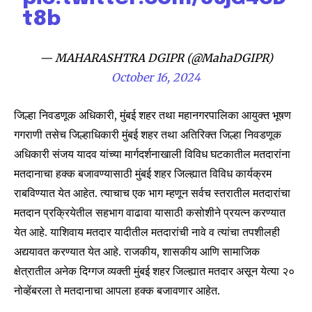
t8b
— MAHARASHTRA DGIPR (@MahaDGIPR)
Join our community of
October 16, 2024
SUBSCRIBERS and be part of the
conversation.
जिल्हा निवडणूक अधिकारी, मुंबई शहर तथा महानगरपालिका आयुक्त भूषण
गगराणी तसेच जिल्हाधिकारी मुंबई शहर तथा अतिरिक्त जिल्हा निवडणूक
To subscribe, simply enter your email address on our website
अधिकारी संजय यादव यांच्या मार्गदर्शनाखाली विविध घटकातील मतदारांना
or click the subscribe button below. Don't worry, we respect
your privacy and won't spam your inbox. Your information is
मतदानाचा हक्क बजावण्यासाठी मुंबई शहर जिल्ह्यात विविध कार्यक्रम
safe with us.
राबविण्यात येत आहेत. त्याचाच एक भाग म्हणून सर्वच स्तरातील मतदारांचा
मतदान प्रक्रियेतील सहभाग वाढावा यासाठी कसोशीने प्रयत्न करण्यात
येत आहे. याशिवाय मतदार यादीतील मतदारांची नावे व त्यांचा तपशीलही
अद्ययावत करण्यात येत आहे. राजकीय, शासकीय आणि सामाजिक
क्षेत्रातील अनेक दिग्गज व्यक्ती मुंबई शहर जिल्ह्यात मतदार असून येत्या २०
SUBSCRIBE
नोव्हेंबरला ते मतदानाचा आपला हक्क बजावणार आहेत.