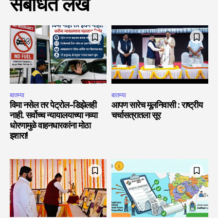
संबंधित लेख
बातम्या
बातम्या
विमा नसेल तर पेट्रोल-डिझेलही
आपण सारेच मूलनिवासी : राष्ट्रीय
नाही. सर्वोच्च न्यायालयाच्या नव्या
चर्चासत्रातला सूर
धोरणामुळे वाहनधारकांना मोठा
इशारा!