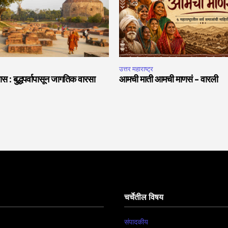
उत्तर महाराष्ट्र
स : बुद्धपर्वापासून जागतिक वारसा
आमची माती आमची माणसं – वारली
चर्चेतील विषय
संपादकीय