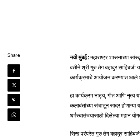
Share
नवी मुंबई :
महाराष्ट्र शासनाच्या सांस
वतीने श्री गुरु तेग बहादुर साहिबजी 
कार्यक्रमाचे आयोजन करण्यात आले 
Join our commu
SUBSCRIBERS an
हा कार्यक्रम नाट्य, गीत आणि नृत्य
of the conversa
कलावंतांच्या संचातून सादर होणाऱ्या य
धर्मस्वातंत्र्यासाठी दिलेल्या महान 
To subscribe, simply enter your e
the subscribe button below. Don'
सिख परंपरेत गुरु तेग बहादुर साहिबज
won't spam your inbox. Your infor