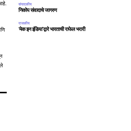
आहे.
संपादकीय
निकोप संवादाचे जागरण
राजकीय
आणि
‘मेक इन इंडिया’द्वारे भारताची राफेल भरारी
75
Followers
ून
ले