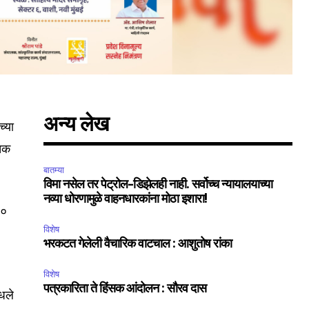
अन्य लेख
च्या
तिक
बातम्या
विमा नसेल तर पेट्रोल-डिझेलही नाही. सर्वोच्च न्यायालयाच्या
नव्या धोरणामुळे वाहनधारकांना मोठा इशारा!
६०
विशेष
भरकटत गेलेली वैचारिक वाटचाल : आशुतोष रांका
SUBSCRIBE
विशेष
पत्रकारिता ते हिंसक आंदोलन : सौरव दास
ccept the
Privacy Policy
.
ोधले