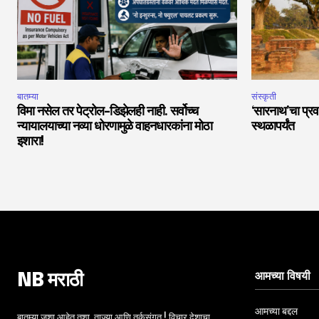
बातम्या
संस्कृती
विमा नसेल तर पेट्रोल-डिझेलही नाही. सर्वोच्च
‘सारनाथ’चा प्रवा
न्यायालयाच्या नव्या धोरणामुळे वाहनधारकांना मोठा
स्थळापर्यंत
इशारा!
आमच्या विषयी
NB मराठी
आमच्या बद्दल
बातम्या जशा आहेत तशा, ताज्या आणि तर्कसंगत ! विचार देशाचा,