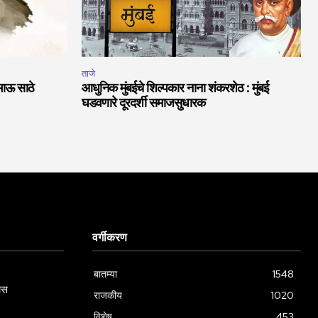
ताजे
भाऊ साठे
आधुनिक मुंबईचे शिल्पकार नाना शंकरशेठ : मुंबई
घडवणारे दूरदर्शी समाजसुधारक
वर्गीकरण
बातम्या
1548
ास
राजकीय
1020
विशेष
453