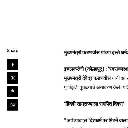
Share
मुख्यमंत्री फडणवीस यांच्या हस्ते धर्
इचलकरंजी (कोल्हापूर) : ‘स्वराज्यरक
Join our commu
मुख्यमंत्री देवेंद्र फडणवीस
यांनी 
SUBSCRIBERS an
पूर्णाकृती पुतळ्याचे अनावरण केले. या
of the conversa
‘हिंदवी साम्राज्याला समर्पित दिवस’
To subscribe, simply enter your e
the subscribe button below. Don'
won't spam your inbox. Your infor
“ज्यांच्याबद्दल
‘देशधर्म पर मिटने वाल