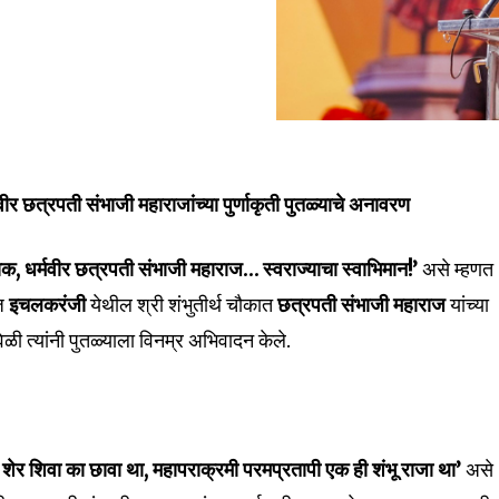
मवीर छत्रपती संभाजी महाराजांच्या पुर्णाकृती पुतळ्याचे अनावरण
्षक, धर्मवीर छत्रपती संभाजी महाराज… स्वराज्याचा स्वाभिमान!’
असे म्हणत
nity of
आज
इचलकरंजी
येथील श्री शंभुतीर्थ चौकात
छत्रपती संभाजी महाराज
यांच्या
d be part
वेळी त्यांनी पुतळ्याला विनम्र अभिवादन केले.
tion.
mail address on our website or click
t worry, we respect your privacy and
I've read and a
mation is safe with us.
ा शेर शिवा का छावा था, महापराक्रमी परमप्रतापी एक ही शंभू राजा था’
असे