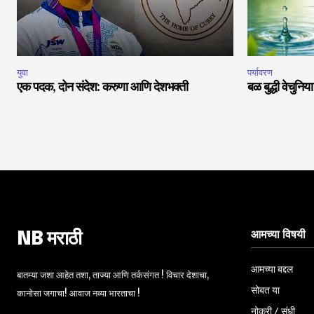
युवा
पर्यावरण
एक पदक, दोन संदेश: करुणा आणि देशभक्ती
बळ बुद्धी वेचुनि
आमच्या विषयी
NB मराठी
आमच्या बद्दल
बातम्या जशा आहेत तशा, ताज्या आणि तर्कसंगत ! विचार देशाचा,
सोबत या
कानोसा जगाचा! आवाज नव्या भारताचा !
नोकरी / संधी