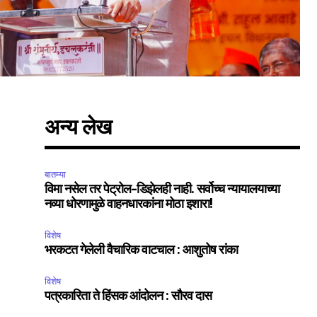
अन्य लेख
बातम्या
विमा नसेल तर पेट्रोल-डिझेलही नाही. सर्वोच्च न्यायालयाच्या
नव्या धोरणामुळे वाहनधारकांना मोठा इशारा!
विशेष
SUBSCRIBE
भरकटत गेलेली वैचारिक वाटचाल : आशुतोष रांका
ccept the
Privacy Policy
.
विशेष
पत्रकारिता ते हिंसक आंदोलन : सौरव दास