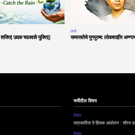
ताजे
या शक्ति| उदक चालवावे युक्ति||
समरसतेचे युगपुरुष: लोकशाहीर अण्णा
चर्चेतील विषय
विशेष
पत्रकारिता ते हिंसक आंदोलन : सौरव द
विशेष