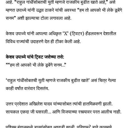
आहे. “राहुल गांधींसोबतची युती म्हणजे राजकीय बुडीत खाते आहे,” असे
म्हणत उपाध्ये यांनी उद्धव ठाकरे यांची अवस्था “हम तो आपको भी लेके डूबेंगे
सनम” अशी झाल्याचा टोला लगावला आहे.
केशव उपाध्ये यांनी आपल्या अधिकृत ‘X’ (ट्विटर) हँडलवरून देशातील
विविध राज्यांची उदाहरणे देत ही टीका केली आहे.
केशव उपाध्ये यांचे ट्विट जसेच्या तसे:
““हम तो आपको भी लेके डूबेंगे सनम…”
‘राहुल गांधींसोबतची युती म्हणजे राजकीय बुडीत खाते’ असं चित्र गेल्या
काही वर्षांत वारंवार दिसतंय.
उत्तर प्रदेशात अखिलेश यादव यांच्यासोबत त्यांची हातमिळवणी झाली.
सायकल एकदा जी घसरली… आणि विजयाच्या रस्त्यावर परत आलीच नाही.
पश्चिम बंगालमध्ये डाव्यांसोबत आघाडी झाली. परिणाम? डावे कायमचे