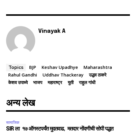
6,300
32,111
75
Fans
Followers
Followers
Vinayak A
BJP
Keshav Upadhye
Maharashtra
Topics
Rahul Gandhi
Uddhav Thackeray
उद्धव ठाकरे
केशव उपाध्ये
भाजप
महाराष्ट्र
युती
राहुल गांधी
अन्य लेख
सामाजिक
SIR ला १७ ऑगस्टपर्यंत मुदतवाढ, मतदार नोंदणीची सोपी पद्धत