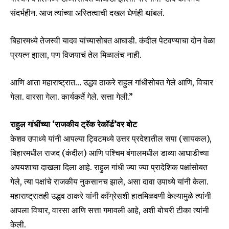
संदर्भहीन. आज त्यांच्या अस्तित्वाची दखल घेणंही थांबलं.
Join our community of
बिहारमध्ये तेजस्वी यादव यांच्यासोबत आघाडी. कंदील पेटवण्याचा दोन वेळा
SUBSCRIBERS and be part of the
प्रयत्न झाला, पण विजयाचं तेल मिळालंच नाही.
conversation.
To subscribe, simply enter your email address on our website
आणि आता महाराष्ट्रात… उद्धव ठाकरे राहुल गांधीसोबत गेले आणि, विचार
or click the subscribe button below. Don't worry, we respect
गेला. वारसा गेला. कार्यकर्ते गेले. सत्ता गेली.”
your privacy and won't spam your inbox. Your information is
safe with us.
राहुल गांधींच्या ‘राजकीय ट्रॅक रेकॉर्ड’वर बोट
केशव उपाध्ये यांनी आपल्या ट्विटमध्ये उत्तर प्रदेशातील सपा (सायकल),
बिहारमधील राजद (कंदील) आणि पश्चिम बंगालमधील डाव्या आघाडीच्या
अपयशाचा दाखला दिला आहे. राहुल गांधी ज्या ज्या प्रादेशिक पक्षांसोबत
SUBSCRIBE
गेले, त्या पक्षांचे राजकीय नुकसानच झाले, असा दावा उपाध्ये यांनी केला.
महाराष्ट्रातही उद्धव ठाकरे यांनी काँग्रेसशी हातमिळवणी केल्यामुळे त्यांनी
I've read and accept the
Privacy Policy
.
आपला विचार, वारसा आणि सत्ता गमावली आहे, अशी बोचरी टीका त्यांनी
केली.