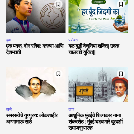
युवा
पर्यावरण
एक पदक, दोन संदेश: करुणा आणि
बळ बुद्धी वेचुनिया शक्ति| उदक
देशभक्ती
चालवावे युक्ति||
ताजे
ताजे
समरसतेचे युगपुरुष: लोकशाहीर
आधुनिक मुंबईचे शिल्पकार नाना
अण्णाभाऊ साठे
शंकरशेठ : मुंबई घडवणारे दूरदर्शी
समाजसुधारक