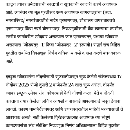
काढून त्यावर उमेदवाराची स्वत:ची व सूचकांची स्वाक्षरी करणे आवश्यक
To subscribe, simply enter your email address on our website
आहे. त्यानंतर त्या मूळ प्रतीसह अन्य आवश्यक कागदपत्रांचा (उदा.
or click the subscribe button below. Don't worry, we respect
नगरपरिषद/ नगरपंचायतीचे नादेय प्रमाणपत्र, शौचालय वापराबाबतचे
your privacy and won't spam your inbox. Your information is
safe with us.
प्रमाणपत्र किंवा स्वयं घोषणापत्र, निवडणुकीसाठी बॅंक खात्याचा तपशील,
राखीव जागांवरील उमेदवार असल्यास जात प्रमाणपत्र, पक्षाचा उमेदवार
असल्यास ‘जोडपत्र- 1’ किंवा ‘जोडपत्र- 2’ इत्यादी) संपूर्ण संच विहित
मुदतीत संबंधित निवडणूक निर्णय अधिकाऱ्याकडे दाखल करणे बंधनकारक
आहे.
SUBSCRIBE
इच्छुक उमेदवारांना नोंदणीसाठी सुरुवातीपासून सुरू केलेले संकेतस्थळ 17
I've read and accept the
Privacy Policy
.
नोव्हेंबर 2025 रोजी दुपारी 2 वाजेपर्यंत 24 तास सुरू असेल. तोपर्यंत
त्यावर इच्छुक उमेदवारांना कोणत्याही वेळी नोंदणी करता येते व नोंदणी
करताना तयार केलेला लॉगीन आयडी व पासवर्ड आपल्याकडे जपून ठेवावा
6,300
32,111
75
लागतो. कारण नामनिर्देशनपत्र आणि शपथपत्रातील माहिती भरण्यासाठी ते
Fans
Followers
Followers
आवश्यक असते. सही केलेल्या प्रिंटआऊटसह आवश्यक त्या संपूर्ण
कागदपत्रांचा संच संबंधित निवडणूक निर्णय अधिकाऱ्याला विहित मुदतीत