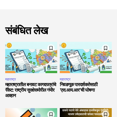
संबंधित लेख
महाराष्ट्र
महाराष्ट्र
महाराष्ट्रातील बनावट कागदपत्रांचे
निवडणूक पारदर्शकतेसाठी
रॅकेट: राष्ट्रीय सुरक्षेसमोरील गंभीर
‘एस.आय.आर’ची घोषणा
आव्हान