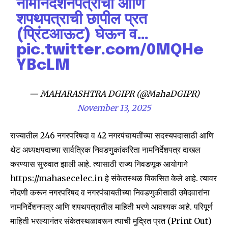
नामनिर्देशनपत्राची आणि
शपथपत्राची छापील प्रत
(प्रिंटआऊट) घेऊन व…
pic.twitter.com/0MQHe
YBcLM
— MAHARASHTRA DGIPR (@MahaDGIPR)
November 13, 2025
राज्यातील 246 नगरपरिषदा व 42 नगरपंचायतींच्या सदस्यपदासाठी आणि
थेट अध्यक्षपदाच्या सार्वत्रिक निवडणुकांकरिता नामनिर्देशपत्र दाखल
करण्यास सुरुवात झाली आहे. त्यासाठी राज्य निवडणूक आयोगाने
https://mahasecelec.in हे संकेतस्थळ विकसित केले आहे. त्यावर
नोंदणी करून नगरपरिषद व नगरपंचायतीच्या निवडणुकीसाठी उमेदवारांना
Join our community of
नामनिर्देशनपत्र आणि शपथपत्रातील माहिती भरणे आवश्यक आहे. परिपूर्ण
SUBSCRIBERS and be part of the
माहिती भरल्यानंतर संकेतस्थळावरून त्याची मुद्रित प्रत (Print Out)
conversation.