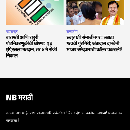
महाराष्ट्र
राजकीय
बारामती आणि राहुरी
छत्रपती संभाजीनगर : उबाठा
पोटनिवडणुकीची घोषणा; २३
गटाची गुंडगिरी; अंबादास दानवेंनी
एप्रिलला मतदान, तर ४ मे रोजी
भाजप उमेदवाराची कॉलर पकडली!
निकाल
NB मराठी
बातम्या जशा आहेत तशा, ताज्या आणि तर्कसंगत ! विचार देशाचा, कानोसा जगाचा! आवाज नव्या
भारताचा !