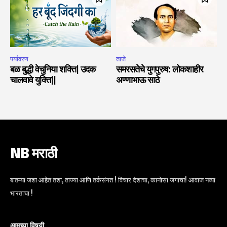
पर्यावरण
ताजे
बळ बुद्धी वेचुनिया शक्ति| उदक
समरसतेचे युगपुरुष: लोकशाहीर
चालवावे युक्ति||
अण्णाभाऊ साठे
NB मराठी
बातम्या जशा आहेत तशा, ताज्या आणि तर्कसंगत ! विचार देशाचा, कानोसा जगाचा! आवाज नव्या
भारताचा !
आमच्या विषयी