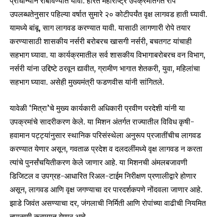
प्राधान्याने राबविण्यात यावा. हरित महाराष्ट्र उपक्रमांतर्गत रोप
उपलब्धतेनुसार पहिल्या वर्षात सुमारे २० कोटीपर्यंत वृक्ष लागवड हाती घ्यावी.
यामध्ये बांबू, साग लागवड करण्यात यावी. यासाठी लागणारी रोपे तयार
करण्यासाठी शासकीय नर्सरी बरोबरच खासगी नर्सरी, बचतगट यांचाही
सहभाग घ्यावा. या कार्यक्रमातील सर्व शासकीय विभागाबरोबरच वन विभाग,
नर्सरी यांना उद्दिष्टे ठरवून द्यावीत, ग्रामीण भागात शेतकरी, युवा, महिलांचा
Join our community of
सहभाग घ्यावा. असेही मुख्यमंत्री फडणवीस यांनी सांगितले.
SUBSCRIBERS and be part of the
conversation.
यावेळी ‘मित्रा’चे मुख्य कार्यकारी अधिकारी प्रवीण परदेशी यांनी या
To subscribe, simply enter your email address on our website
उपक्रमांचे सादरीकरण केले. या मिशन अंतर्गत राज्यातील विविध कृषी-
or click the subscribe button below. Don't worry, we respect
हवामान पट्ट्यांनुसार स्थानिक परिसंस्थेला अनुरूप प्रजातींचीच लागवड
your privacy and won't spam your inbox. Your information is
safe with us.
करण्यात येणार असून, गवताळ प्रदेश व दलदलींमध्ये वृक्ष लागवड न करता
त्यांचे पुनर्संचयितीकरण केले जाणार आहे. या मिशनची अंमलबजावणी
डिजिटल व उपग्रह-आधारित रिअल-टाईम निरीक्षण प्रणालीद्वारे होणार
असून, लागवड आणि वृक्ष जगण्याचा दर पारदर्शकपणे नोंदवला जाणार आहे.
झाडे जिवंत असण्याचा दर, जंगलाची निर्मिती आणि रोपांच्या वाढीची नियमित
SUBSCRIBE
तपासणी करण्यात येणार आहे.