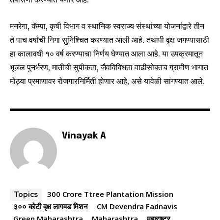
I've read and accept the
Privacy Policy
.
मनरेगा, कॅम्पा, कृषी विभाग व स्थानिक स्वराज्य संस्थांच्या योजनांद्वारे तीन
ते पाच वर्षांची निगा सुनिश्चित करण्यात आली आहे. तथापी वृक्ष जगण्यासाठी
हा कालावधी १० वर्ष करण्याचा निर्णय घेण्यात आला आहे. या उपक्रमातून
6,300
32,111
75
भूजल पुनर्भरण, मातीची सुपीकता, जैवविविधता वाढीसोबतच ग्रामीण भागात
Fans
Followers
Followers
मोठ्या प्रमाणावर रोजगारनिर्मिती होणार आहे, असे यावेळी सांगण्यात आले.
Vinayak A
300 Crore Ttree Plantation Mission
Topics
३०० कोटी वृक्ष लागवड मिशन
CM Devendra Fadnavis
Green Maharashtra
Maharashtra
महाराष्ट्र