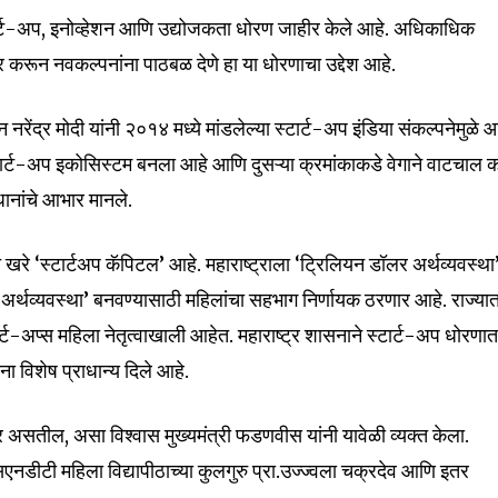
टार्ट-अप, इनोव्हेशन आणि उद्योजकता धोरण जाहीर केले आहे. अधिकाधिक
यार करून नवकल्पनांना पाठबळ देणे हा या धोरणाचा उद्देश आहे.
 नरेंद्र मोदी यांनी २०१४ मध्ये मांडलेल्या स्टार्ट-अप इंडिया संकल्पनेमुळे
टार्ट-अप इकोसिस्टम बनला आहे आणि दुसऱ्या क्रमांकाकडे वेगाने वाटचाल
्रधानांचे आभार मानले.
चे खरे ‘स्टार्टअप कॅपिटल’ आहे. महाराष्ट्राला ‘ट्रिलियन डॉलर अर्थव्यवस्था
र्थव्यवस्था’ बनवण्यासाठी महिलांचा सहभाग निर्णायक ठरणार आहे. राज्या
ार्ट-अप्स महिला नेतृत्वाखाली आहेत. महाराष्ट्र शासनाने स्टार्ट-अप धोरणा
ना विशेष प्राधान्य दिले आहे.
असतील, असा विश्वास मुख्यमंत्री फडणवीस यांनी यावेळी व्यक्त केला.
एसएनडीटी महिला विद्यापीठाच्या कुलगुरु प्रा.उज्ज्वला चक्रदेव आणि इतर