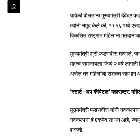
यावेळी बोलताना मुख्यमंत्री देवेंद्र फड
त्यांनी नमूद केले की, १९१६ मध्ये ए
Join our commu
विकसित राष्ट्रात महिलांना मतदानाचा 
SUBSCRIBERS an
मुख्यमंत्री श्री.फडणवीस म्हणाले, ज
of the conversa
महत्त्व समजायला जिथे २ वर्ष लागली त
To subscribe, simply enter your e
असेल तर महिलांचा सशक्त सहभाग 
the subscribe button below. Don'
won't spam your inbox. Your infor
‘स्टार्ट-अप कॅपिटल’ महाराष्ट्र: महिल
मुख्यमंत्री फडणवीस यांनी नवकल्पना (
नवकल्पना हे एकमेव साधन आहे, ज्य
6,300
शकतो.
Fans