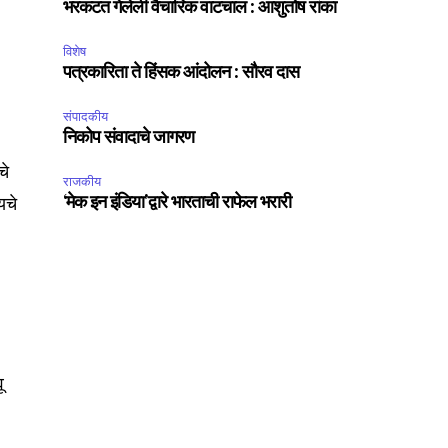
भरकटत गेलेली वैचारिक वाटचाल : आशुतोष रांका
विशेष
पत्रकारिता ते हिंसक आंदोलन : सौरव दास
संपादकीय
निकोप संवादाचे जागरण
चे
राजकीय
यचे
‘मेक इन इंडिया’द्वारे भारताची राफेल भरारी
SUBSCRIBE
ccept the
Privacy Policy
.
ू
75
Followers