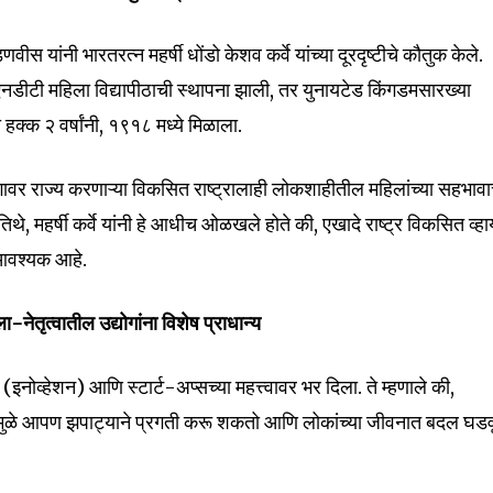
णवीस यांनी भारतरत्न महर्षी धोंडो केशव कर्वे यांच्या दूरदृष्टीचे कौतुक केले.
सएनडीटी महिला विद्यापीठाची स्थापना झाली, तर युनायटेड किंगडमसारख्या
nity of
हक्क २ वर्षांनी, १९१८ मध्ये मिळाला.
d be part
गावर राज्य करणाऱ्या विकसित राष्ट्रालाही लोकशाहीतील महिलांच्या सहभावा
tion.
िथे, महर्षी कर्वे यांनी हे आधीच ओळखले होते की, एखादे राष्ट्र विकसित व्हा
mail address on our website or click
आवश्यक आहे.
t worry, we respect your privacy and
I've read and a
mation is safe with us.
ा-नेतृत्वातील उद्योगांना विशेष प्राधान्य
इनोव्हेशन) आणि स्टार्ट-अप्सच्या महत्त्वावर भर दिला. ते म्हणाले की,
ामुळे आपण झपाट्याने प्रगती करू शकतो आणि लोकांच्या जीवनात बदल घडव
32,111
Followers