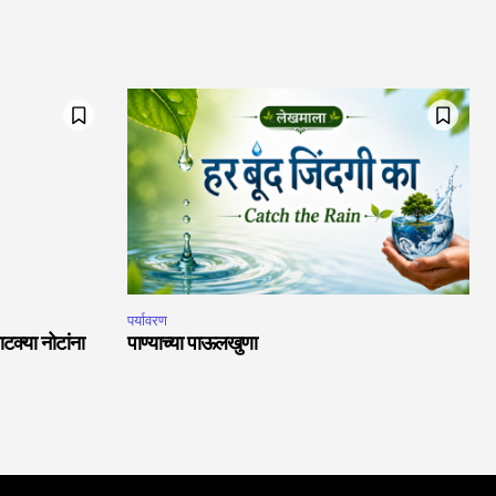
पर्यावरण
क्या नोटांना
पाण्याच्या पाऊलखुणा