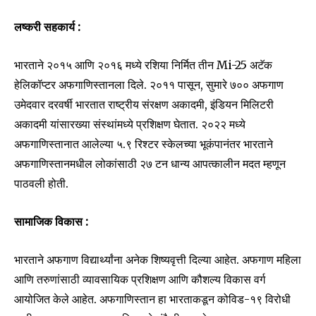
लष्करी सहकार्य :
Join our community of
भारताने २०१५ आणि २०१६ मध्ये रशिया निर्मित तीन Mi-25 अटॅक
SUBSCRIBERS and be part of the
हेलिकॉप्टर अफगाणिस्तानला दिले. २०११ पासून, सुमारे ७०० अफगाण
conversation.
उमेदवार दरवर्षी भारतात राष्ट्रीय संरक्षण अकादमी, इंडियन मिलिटरी
अकादमी यांसारख्या संस्थांमध्ये प्रशिक्षण घेतात. २०२२ मध्ये
To subscribe, simply enter your email address on our website
अफगाणिस्तानात आलेल्या ५.९ रिश्टर स्केलच्या भूकंपानंतर भारताने
or click the subscribe button below. Don't worry, we respect
your privacy and won't spam your inbox. Your information is
अफगाणिस्तानमधील लोकांसाठी २७ टन धान्य आपत्कालीन मदत म्हणून
safe with us.
पाठवली होती.
सामाजिक विकास :
भारताने अफगाण विद्यार्थ्यांना अनेक शिष्यवृत्ती दिल्या आहेत. अफगाण महिला
SUBSCRIBE
आणि तरुणांसाठी व्यावसायिक प्रशिक्षण आणि कौशल्य विकास वर्ग
आयोजित केले आहेत. अफगाणिस्तान हा भारताकडून कोविड-१९ विरोधी
I've read and accept the
Privacy Policy
.