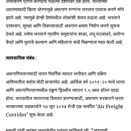
लसीकरण प्राप्त करणार्‍या पहिल्या देशांपैकी एक होता. भारताच्या
उदारमतवादी व्हिसा धोरणामुळे अफगाण रुग्णांना भारतात प्रवास करणे सोपे
झाले आहे. ज्यामुळे दोन्ही देशांमधील लोकांशी संवाद वाढला आहे. भारताने
6,300
32,111
75
प्रशासन, सुरक्षा आणि विकासासाठी अफगाण क्षमता निर्माण करणे सुरूच
Fans
Followers
Followers
ठेवले आहे. तसेच भारताने ग्रामीण समुदायांना शाळा, लघु पाटबंधारे, आरोग्य
केंद्रे आणि मुलांचे कल्याण आणि महिलांना संधी मिळण्यास मदत केली आहे.
व्यावसायिक संबंध :
अफगाणिस्तानसाठी भारत नैसर्गिक व्यापार भागीदार आणि दक्षिण
आशियातील सर्वात मोठी बाजारपेठ आहे. आर्थिक वर्ष २०१९-२० मध्ये भारत
आणि अफगाणिस्तानमधील एकूण द्विपक्षीय व्यापार १.५ अब्ज डॉलर एवढा
होता. भारतातील व्यापाराचा विस्तार करण्यासाठी, अफगाण सरकारने भारत
सरकारच्या सहकार्याने १७ जून २०१७ रोजी एक समर्पित ‘Air Freight
Corridor’ सुरू केला आहे.
मुत्तकी यांनी त्यांच्या भारतभेटीत वारंवार सांगितले की, “अफगाणी