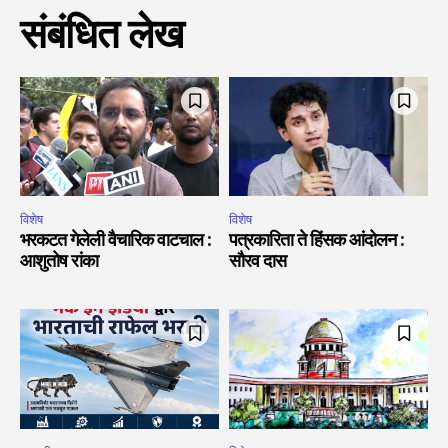
संबंधित लेख
विशेष
विशेष
भरकटत गेलेली वैचारिक वाटचाल :
पत्रकारिता ते हिंसक आंदोलन :
आशुतोष रांका
सौरव दास