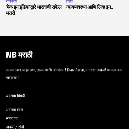
राजकीय
विशेष
‘मेक इन इंडिया’द्वारे भारताची राफेल
न्यायव्यवस्था आणि लिव्ह इन..
भरारी
NB मराठी
बातम्या जशा आहेत तशा, ताज्या आणि तर्कसंगत ! विचार देशाचा, कानोसा जगाचा! आवाज नव्या
भारताचा !
आमच्या विषयी
आमच्या बद्दल
सोबत या
नोकरी / संधी