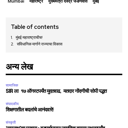
Mumbai
महाराष्ट्र
मुख्यमंत्री देवेंद्र फडणवीस
मुंबई
Fans
Followers
Followers
Table of contents
मुंबई महाराष्ट्राचीच!
संविधानिक मार्गाने राज्याचा विकास
अन्य लेख
सामाजिक
SIR ला १७ ऑगस्टपर्यंत मुदतवाढ, मतदार नोंदणीची सोपी पद्धत
संपादकीय
शिक्षणातील बदलांचे आनंदवारे!
संस्कृती