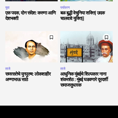
युवा
पर्यावरण
एक पदक, दोन संदेश: करुणा आणि
बळ बुद्धी वेचुनिया शक्ति| उदक
देशभक्ती
चालवावे युक्ति||
ताजे
ताजे
समरसतेचे युगपुरुष: लोकशाहीर
आधुनिक मुंबईचे शिल्पकार नाना
अण्णाभाऊ साठे
शंकरशेठ : मुंबई घडवणारे दूरदर्शी
समाजसुधारक