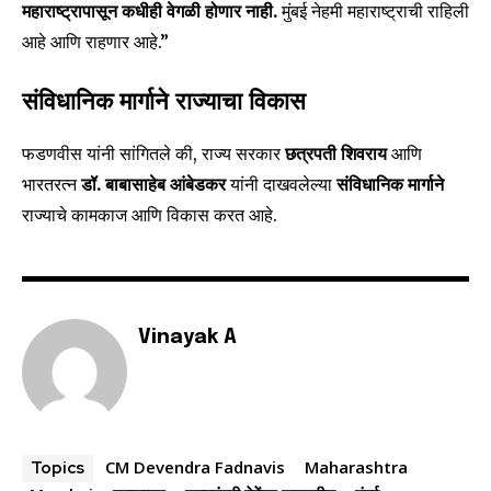
Join our community of
महाराष्ट्रापासून कधीही वेगळी होणार नाही.
मुंबई नेहमी महाराष्ट्राची राहिली
SUBSCRIBERS and be part of the
आहे आणि राहणार आहे.”
conversation.
संविधानिक मार्गाने राज्याचा विकास
To subscribe, simply enter your email address on our website
or click the subscribe button below. Don't worry, we respect
फडणवीस यांनी सांगितले की, राज्य सरकार
छत्रपती शिवराय
आणि
your privacy and won't spam your inbox. Your information is
safe with us.
भारतरत्न
डॉ. बाबासाहेब आंबेडकर
यांनी दाखवलेल्या
संविधानिक मार्गाने
राज्याचे कामकाज आणि विकास करत आहे.
SUBSCRIBE
Vinayak A
I've read and accept the
Privacy Policy
.
CM Devendra Fadnavis
Maharashtra
Topics
6,300
32,111
75