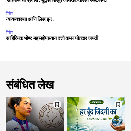
‘सारनाथ’चा प्रवास : बुद्धपर्वापासून जागतिक वारसा स्थळापर्यंत
विशेष
न्यायव्यवस्था आणि लिव्ह इन..
विशेष
साहित्यिक भीष्म: महामहोपाध्याय दत्तो वामन पोतदार जयंती
संबंधित लेख