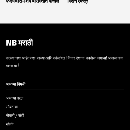
फडणवीस-शिंदे बारामतीत दाखल
‘मिशन एकत्र’
NB मराठी
बातम्या जशा आहेत तशा, ताज्या आणि तर्कसंगत ! विचार देशाचा, कानोसा जगाचा! आवाज नव्या
भारताचा !
आमच्या विषयी
आमच्या बद्दल
सोबत या
नोकरी / संधी
संपर्क