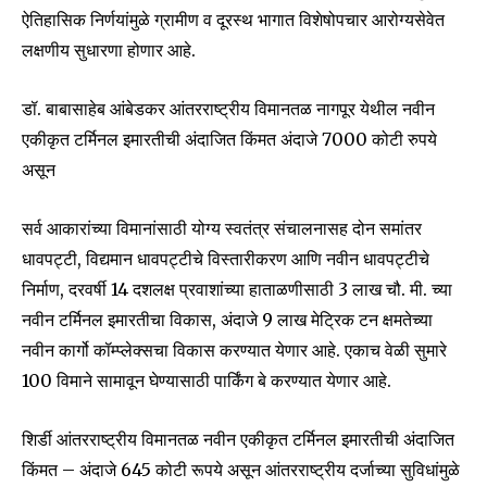
ऐतिहासिक निर्णयांमुळे ग्रामीण व दूरस्थ भागात विशेषोपचार आरोग्यसेवेत
लक्षणीय सुधारणा होणार आहे.
Join our community of
SUBSCRIBERS and be part of the
डॉ. बाबासाहेब आंबेडकर आंतरराष्ट्रीय विमानतळ नागपूर येथील नवीन
conversation.
एकीकृत टर्मिनल इमारतीची अंदाजित किंमत अंदाजे 7000 कोटी रुपये
असून
To subscribe, simply enter your email address on our website
or click the subscribe button below. Don't worry, we respect
your privacy and won't spam your inbox. Your information is
सर्व आकारांच्या विमानांसाठी योग्य स्वतंत्र संचालनासह दोन समांतर
safe with us.
धावपट्टी, विद्यमान धावपट्टीचे विस्तारीकरण आणि नवीन धावपट्टीचे
निर्माण, दरवर्षी 14 दशलक्ष प्रवाशांच्या हाताळणीसाठी 3 लाख चौ. मी. च्या
नवीन टर्मिनल इमारतीचा विकास, अंदाजे 9 लाख मेट्रिक टन क्षमतेच्या
नवीन कार्गो कॉम्प्लेक्सचा विकास करण्यात येणार आहे. एकाच वेळी सुमारे
100 विमाने सामावून घेण्यासाठी पार्किंग बे करण्यात येणार आहे.
SUBSCRIBE
शिर्डी आंतरराष्ट्रीय विमानतळ नवीन एकीकृत टर्मिनल इमारतीची अंदाजित
I've read and accept the
Privacy Policy
.
किंमत – अंदाजे 645 कोटी रूपये असून आंतरराष्ट्रीय दर्जाच्या सुविधांमुळे