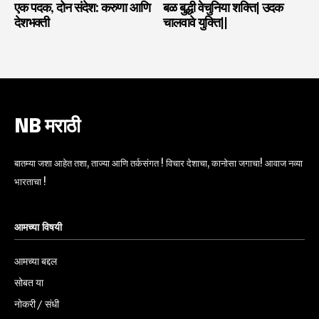
एक पदक, दोन संदेश: करुणा आणि
बळ बुद्धी वेचुनिया शक्ति| उदक
देशभक्ती
चालवावे युक्ति||
NB मराठी
बातम्या जशा आहेत तशा, ताज्या आणि तर्कसंगत ! विचार देशाचा, कानोसा जगाचा! आवाज नव्या
भारताचा !
आमच्या विषयी
आमच्या बद्दल
सोबत या
नोकरी / संधी