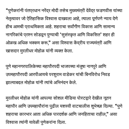
safe with us.
“पुणेकरांनी पंतप्रधान नरेंद्र मोदी तसेच मुख्यमंत्री देवेंद्र फडणवीस यांच्या
नेतृत्वावर जो ऐतिहासिक विश्वास दाखवला आहे, त्याला पूर्णपणे न्याय देणे
हीच आमची प्राथमिकता आहे. शहराचा सर्वांगीण विकास आणि सामान्य
नागरिकांचे प्रश्न सोडवून पुण्याची ‘सुसंस्कृत आणि विकसित’ शहर ही
SUBSCRIBE
ओळख अधिक भक्कम करू,” असा विश्वास केंद्रीय राज्यमंत्री आणि
खासदार मुरलीधर मोहोळ यांनी व्यक्त केला.
I've read and accept the
Privacy Policy
.
पुणे महानगरपालिकेच्या महापौरपदी भाजपच्या मंजुषा नागपुरे आणि
उपमहापौरपदी आरपीआयचे परशुराम वाडेकर यांची बिनविरोध निवड
झाल्याबद्दल मोहोळ यांनी त्यांचे अभिनंदन केले.
6,300
32,111
75
Fans
Followers
Followers
मुरलीधर मोहोळ यांनी आपल्या सोशल मीडिया पोस्टद्वारे देखील नूतन
महापौर आणि उपमहापौरांना पुढील यशस्वी वाटचालीस शुभेच्छा दिल्या. “पुणे
शहराचा कारभार आता अधिक पारदर्शक आणि जनहिताचा राहील,” असा
विश्वास त्यांनी यावेळी पुणेकरांना दिला.