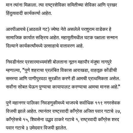
मान त्यांना मिळाला. त्या राष्ट्रसेविका समितीच्या सेविका आणि प्रखर
हिंदुत्ववादी कार्यकर्त्या आहेत.
आरपीआयचे (आठवले गट) ज्येष्ठ नेते असलेले परशुराम वाडेकर हे
सामाजिक कार्यात सक्रिय आहेत. महायुतीमधील घटक पक्षाला सन्मान
दिल्याने कार्यकर्त्यांमध्ये उत्साहाचे वातावरण आहे.
निवडीनंतर प्रसारमाध्यमांशी बोलताना नूतन महापौर मंजुषा नागपुरे
म्हणाल्या, “पुणे शहराचा प्रलंबित विकास आराखडा, वाहतूक कोंडीची
समस्या आणि पाणीपुरवठा सुरळीत करणे ही आमची प्राथमिकता असेल.
सर्वांना सोबत घेऊन पुण्याचा कायापालट करण्याचा आमचा मानस आहे.”
Join our community of
SUBSCRIBERS and be part of the
पुणे महानगर पालिका निवडणुकीमध्ये भाजपचे सर्वाधिक ११९ नगरसेवक
conversation.
विजयी झाले आहेत. त्यानंतर राष्ट्रवादी काँग्रेस अजित पवार गटाचे २७,
काँग्रेसचे १५, शिवसेना उद्धव ठाकरे गटाचे १, राष्ट्रवादी काँग्रेस शरद
To subscribe, simply enter your email address on our website
or click the subscribe button below. Don't worry, we respect
पवार गटाचे ३ उमेदवार विजयी झालेत.
your privacy and won't spam your inbox. Your information is