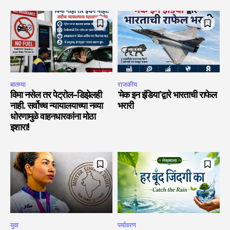
बातम्या
राजकीय
विमा नसेल तर पेट्रोल-डिझेलही
‘मेक इन इंडिया’द्वारे भारताची राफेल
नाही. सर्वोच्च न्यायालयाच्या नव्या
भरारी
धोरणामुळे वाहनधारकांना मोठा
इशारा!
युवा
पर्यावरण