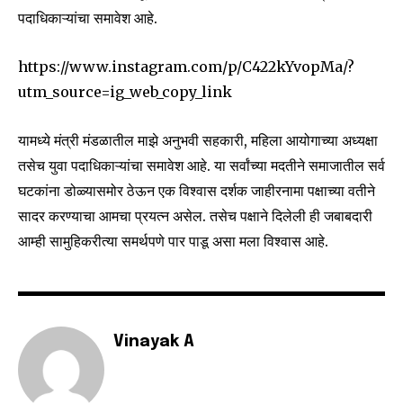
पदाधिकाऱ्यांचा समावेश आहे.
https://www.instagram.com/p/C422kYvopMa/?
utm_source=ig_web_copy_link
यामध्ये मंत्री मंडळातील माझे अनुभवी सहकारी, महिला आयोगाच्या अध्यक्षा
Join our community of
तसेच युवा पदाधिकाऱ्यांचा समावेश आहे. या सर्वांच्या मदतीने समाजातील सर्व
SUBSCRIBERS and be part of the
घटकांना डोळ्यासमोर ठेऊन एक विश्वास दर्शक जाहीरनामा पक्षाच्या वतीने
conversation.
सादर करण्याचा आमचा प्रयत्न असेल. तसेच पक्षाने दिलेली ही जबाबदारी
To subscribe, simply enter your email address on our website
आम्ही सामुहिकरीत्या समर्थपणे पार पाडू असा मला विश्वास आहे.
or click the subscribe button below. Don't worry, we respect
your privacy and won't spam your inbox. Your information is
safe with us.
Vinayak A