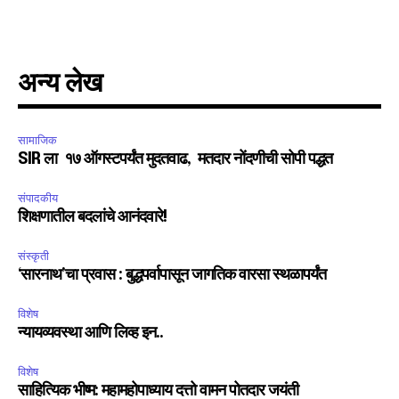
SUBSCRIBE
I've read and accept the
Privacy Policy
.
अन्य लेख
6,300
32,111
75
सामाजिक
Fans
Followers
Followers
SIR ला १७ ऑगस्टपर्यंत मुदतवाढ, मतदार नोंदणीची सोपी पद्धत
संपादकीय
शिक्षणातील बदलांचे आनंदवारे!
संस्कृती
‘सारनाथ’चा प्रवास : बुद्धपर्वापासून जागतिक वारसा स्थळापर्यंत
विशेष
न्यायव्यवस्था आणि लिव्ह इन..
विशेष
साहित्यिक भीष्म: महामहोपाध्याय दत्तो वामन पोतदार जयंती