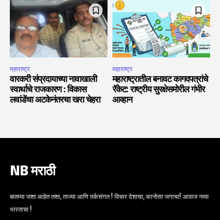
महाराष्ट्र
महाराष्ट्र
वारकरी संप्रदायाच्या नावाखाली
महाराष्ट्रातील बनावट कागदपत्रांचे
स्वार्थाचे राजकारण : विकास
रॅकेट: राष्ट्रीय सुरक्षेसमोरील गंभीर
लवांडेंचा अटकेनंतरचा खरा चेहरा
आव्हान
NB मराठी
बातम्या जशा आहेत तशा, ताज्या आणि तर्कसंगत ! विचार देशाचा, कानोसा जगाचा! आवाज नव्या
भारताचा !