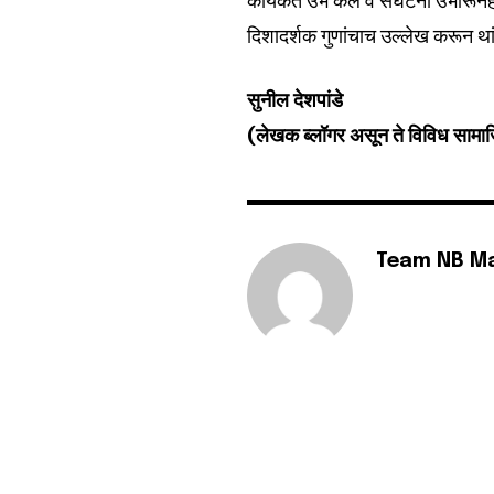
कार्यकर्ते उभे केले व संघटना उभारून
दिशादर्शक गुणांचाच उल्लेख करून था
सुनील देशपांडे
(लेखक ब्लॉगर असून ते विविध सामा
Team NB M