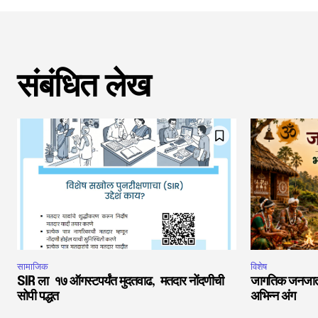
संबंधित लेख
सामाजिक
विशेष
SIR ला १७ ऑगस्टपर्यंत मुदतवाढ, मतदार नोंदणीची
जागतिक जनजातीय 
सोपी पद्धत
अभिन्न अंग