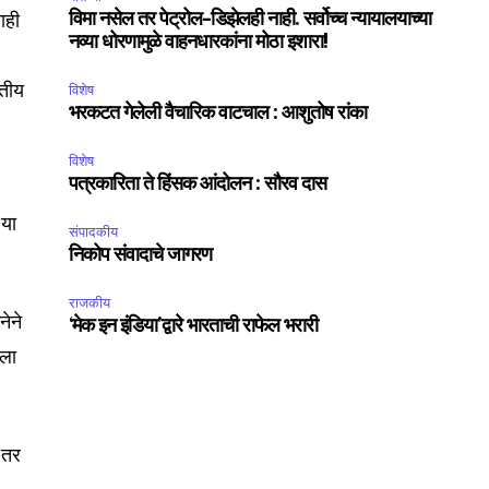
ाही
विमा नसेल तर पेट्रोल-डिझेलही नाही. सर्वोच्च न्यायालयाच्या
SUBSCRIBE
नव्या धोरणामुळे वाहनधारकांना मोठा इशारा!
रतीय
ccept the
Privacy Policy
विशेष
.
भरकटत गेलेली वैचारिक वाटचाल : आशुतोष रांका
विशेष
पत्रकारिता ते हिंसक आंदोलन : सौरव दास
 या
संपादकीय
75
निकोप संवादाचे जागरण
Followers
राजकीय
नेने
‘मेक इन इंडिया’द्वारे भारताची राफेल भरारी
िला
ी तर