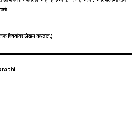
ही अभिनिवेश येऊ दिला नाही, हे अन्य कोणत्याही नेत्यात न दिसलेल्या दोन
ंबतो.
जिक विषयांवर लेखन करतात.)
arathi