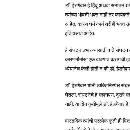
of the conversa
डॉ. हेडगेवार हे हिंदू अथवा सनातन धर
त्यांच्या भोवती भक्त नाही तर कार्यकर
To subscribe, simply enter your e
the subscribe button below. Don'
आहेत. कारण धर्म कार्य तरीही भक्त उभे 
won't spam your inbox. Your infor
इतिहासात आहेत.
हे संघटन उभारण्यासाठी व ते संघटन
कारणमीमांसा एक वाक्यात करायची झाली
6,300
ध्येयानेच केली होती न की डॉ. हेडगेवार
Fans
डॉ. हेडगेवार यांनी व्यक्तिनिरपेक्ष सं
घेतला. संघटनेचे हे महानपण. दुसरे महा
नाही. या दोन कृतींमुळे डॉ. हेडगेवार 
वास्तविक त्यांची प्रत्येक कृती ही व