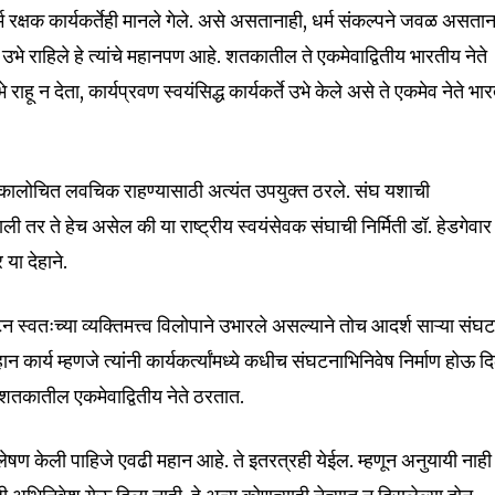
tion.
्म रक्षक कार्यकर्तेही मानले गेले. असे असतानाही, धर्म संकल्पने जवळ असतान
्ते उभे राहिले हे त्यांचे महानपण आहे. शतकातील ते एकमेवाद्वितीय भारतीय नेते
mail address on our website or click
t worry, we respect your privacy and
राहू न देता, कार्यप्रवण स्वयंसिद्ध कार्यकर्ते उभे केले असे ते एकमेव नेते भा
I've read and a
mation is safe with us.
 कालोचित लवचिक राहण्यासाठी अत्यंत उपयुक्त ठरले. संघ यशाची
 तर ते हेच असेल की या राष्ट्रीय स्वयंसेवक संघाची निर्मिती डॉ. हेडगेवार
32,111
 या देहाने.
Followers
घटन स्वतःच्या व्यक्तिमत्त्व विलोपाने उभारले असल्याने तोच आदर्श साऱ्या संघट
न कार्य म्हणजे त्यांनी कार्यकर्त्यांमध्ये कधीच संघटनाभिनिवेष निर्माण होऊ द
हे शतकातील एकमेवाद्वितीय नेते ठरतात.
िश्लेषण केली पाहिजे एवढी महान आहे. ते इतरत्रही येईल. म्हणून अनुयायी नाह