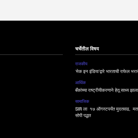
चर्चेतील विषय
राजकीय
‘मेक इन इंडिया’द्वारे भारताची राफेल भरा
आर्थिक
बँकांच्या राष्ट्रीयीकरणाने हेतू साध्य झा
सामाजिक
SIR ला १७ ऑगस्टपर्यंत मुदतवाढ, मतद
सोपी पद्धत