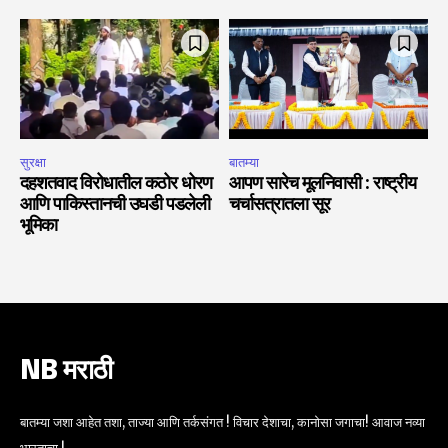
सुरक्षा
बातम्या
दहशतवाद विरोधातील कठोर धोरण
आपण सारेच मूलनिवासी : राष्ट्रीय
आणि पाकिस्तानची उघडी पडलेली
चर्चासत्रातला सूर
भूमिका
NB मराठी
बातम्या जशा आहेत तशा, ताज्या आणि तर्कसंगत ! विचार देशाचा, कानोसा जगाचा! आवाज नव्या