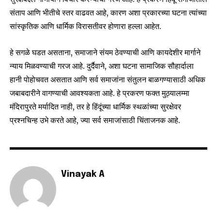
SUBSCRIBE
संताप आणि भीतीचे स्तर वाढवत आहे, कारण अशा प्रकारच्या घटना त्यांच्या
सांस्कृतिक आणि धार्मिक विरासतीवर होणारा हल्ला आहेत.
I've read and accept the
Privacy Policy
.
हे सगळे घडत असताना, समाजाने संयम ठेवण्याची आणि कायदेशीर मार्गाने
न्याय मिळवण्याची गरज आहे. दुर्दैवाने, अशा घटना सामाजिक सौहार्दाला
6,300
32,111
75
हानी पोहोचवत असतात आणि सर्व समाजांना संतुलन बाळगण्यासाठी अधिक
Fans
Followers
Followers
जबाबदारीने वागण्याची आवश्यकता आहे. हे प्रकरण फक्त मुठ्यालम्मा
मंदिरापुरते मर्यादित नाही, तर हे हिंदूंच्या धार्मिक स्थळांच्या सुरक्षेवर
प्रश्नचिन्ह उभे करते आहे, ज्या सर्व समाजांसाठी चिंताजनक आहे.
Vinayak A