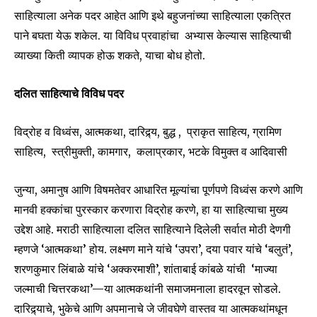
Join our community of
साहित्याला अनेक पदर आहेत आणि इथे बहुजनांच्या साहित्याला एकत्रित
SUBSCRIBERS and be part of the
पाने बघता येऊ शकेल. या विविध प्रवाहांचा अभ्यास केल्यास साहित्याची
conversation.
व्याख्या किती व्यापक होऊ शकते, याचा बोध होतो.
To subscribe, simply enter your email address on our website
दलित साहित्याचे विविध पदर
or click the subscribe button below. Don't worry, we respect
your privacy and won't spam your inbox. Your information is
safe with us.
विद्रोह व विध्वंस, आत्मकथा, दारिद्र्य, बुद्ध , प्राकृत साहित्य, ग्रामिण
साहित्य, स्त्रीमुक्ती, कामगार, कलाप्रकार, भटके विमुक्त व आदिवासी
जुन्या, अमानुष आणि विषमतेवर आधारित मूल्यांचा पूर्णपणे विध्वंस करणे आणि
मानवी हक्कांचा पुरस्कार करणारा विद्रोह करणे, हा या साहित्याचा मुख्य
SUBSCRIBE
उद्देश आहे. मराठी साहित्याला दलित साहित्याने दिलेली सर्वात मोठी देणगी
म्हणजे ‘आत्मकथा’ होय. लक्ष्मण माने यांचे ‘उपरा’, दया पवार यांचे ‘बलुतं’,
I've read and accept the
Privacy Policy
.
शरणकुमार लिंबाळे यांचे ‘अक्करमाशी’, शांताबाई कांबळे यांची ‘माज्या
जल्माची चित्तरकथा’—या आत्मकथांनी समाजमनाला हादरवून सोडले.
दारिद्र्याचे, भुकेचे आणि अपमानाचे जे जीवघेणे वास्तव या आत्मकथांमधून
6,300
32,111
75