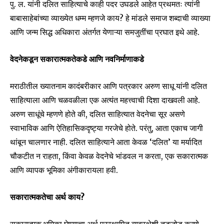
पु. ल. यांनी दलित साहित्याचे काही पदर उघडले आहेत प्रथमतः त्यांनी
बाबासाहेबांच्या व्याख्येत धम्म म्हणजे काय? हे मांडले समाज शब्दाची व्याख्या
आणि जन्म सिद्ध अधिकारा अंतर्गत येणाऱ्या समजुतींचा प्रघात इथे आहे.
वेदनेकडून सकारात्मकतेकडे आणि नवनिर्माणाकडे
मराठीतील ख्यातनाम कादंबरीकार आणि पत्रकार अरुण साधू यांनी दलित
साहित्याला आणि चळवळीला एक अत्यंत महत्त्वाची दिशा दाखवली आहे.
अरुण साधूंचे म्हणणे होते की, दलित साहित्यात वेदनेचा सूर असणे
स्वाभाविक आणि ऐतिहासिकदृष्ट्या गरजेचे होते. परंतु, आता एकाच जागी
थांबून चालणार नाही. दलित साहित्याने आता केवळ ‘दलित’ या मर्यादित
चौकटीत न राहता, किंवा केवळ वेदनेचे भांडवल न करता, एक सकारात्मक
आणि व्यापक भूमिका अंगीकारायला हवी.
सकारात्मकतेचा अर्थ काय?
सकारात्मक भूमिका घेण्याचा अर्थ प्रस्थापित व्यवस्थेशी तडजोड करणे