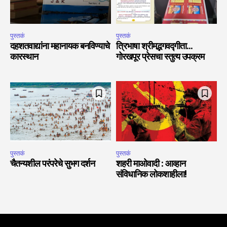
पुस्तकं
पुस्तकं
दहशतवाद्यांना महानायक बनविण्याचे
त्रिभाषा श्रीमद्भगवद्गीता…
कारस्थान
गोरखपूर प्रेसचा स्तुत्य उपक्रम
पुस्तकं
पुस्तकं
चैतन्यशील परंपरेचे सुभग दर्शन
शहरी माओवादी : आव्हान
संविधानिक लोकशाहीला!