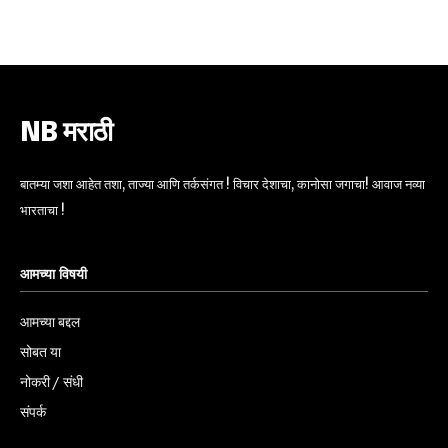
6,300
32,111
75
Fans
Followers
Followers
NB मराठी
बातम्या जशा आहेत तशा, ताज्या आणि तर्कसंगत ! विचार देशाचा, कानोसा जगाचा! आवाज नव्या
भारताचा !
आमच्या विषयी
आमच्या बद्दल
सोबत या
नोकरी / संधी
संपर्क