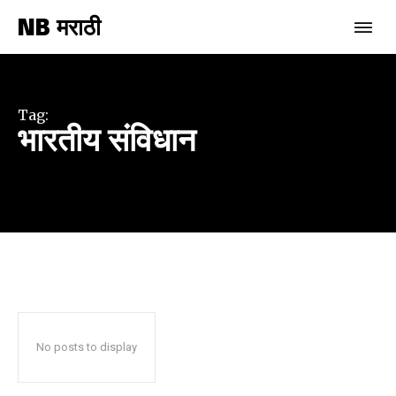
NB मराठी
Join our community of
SUBSCRIBERS and be part of the
conversation.
Tag:
भारतीय संविधान
To subscribe, simply enter your email address on our website
or click the subscribe button below. Don't worry, we respect
your privacy and won't spam your inbox. Your information is
safe with us.
SUBSCRIBE
No posts to display
I've read and accept the
Privacy Policy
.