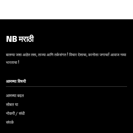
6,300
32,111
75
Fans
Followers
Followers
NB मराठी
बातम्या जशा आहेत तशा, ताज्या आणि तर्कसंगत ! विचार देशाचा, कानोसा जगाचा! आवाज नव्या
भारताचा !
आमच्या विषयी
आमच्या बद्दल
सोबत या
नोकरी / संधी
संपर्क