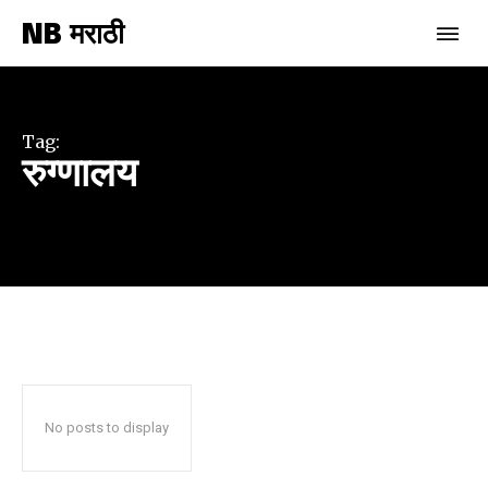
NB मराठी
Join our community of
SUBSCRIBERS and be part of the
conversation.
Tag:
रुग्णालय
To subscribe, simply enter your email address on our website
or click the subscribe button below. Don't worry, we respect
your privacy and won't spam your inbox. Your information is
safe with us.
SUBSCRIBE
No posts to display
I've read and accept the
Privacy Policy
.