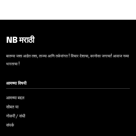
6,300
32,111
75
Fans
Followers
Followers
NB मराठी
बातम्या जशा आहेत तशा, ताज्या आणि तर्कसंगत ! विचार देशाचा, कानोसा जगाचा! आवाज नव्या
भारताचा !
आमच्या विषयी
आमच्या बद्दल
सोबत या
नोकरी / संधी
संपर्क