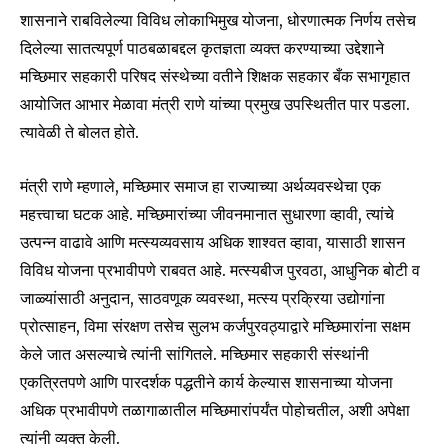
शासनाने राबविलेल्या विविध लोकाभिमुख योजना, धोरणात्मक निर्णय तसेच
दिलेल्या सातत्यपूर्ण पाठबळाबद्दल कृतज्ञता व्यक्त करण्याच्या उद्देशाने
मच्छिमार सहकारी परिषद संस्थेच्या वतीने शिक्षक सहकार बँक सभागृहात
आयोजित आभार मेळावा मंत्री राणे यांच्या प्रमुख उपस्थितीत पार पडला.
त्यावेळी ते बोलत होते.
मंत्री राणे म्हणाले, मच्छिमार समाज हा राज्याच्या अर्थव्यवस्थेचा एक
महत्त्वाचा घटक आहे. मच्छिमारांच्या जीवनमानात सुधारणा व्हावी, त्यांचे
उत्पन्न वाढावे आणि मत्स्यव्यवसाय अधिक शाश्वत व्हावा, यासाठी शासन
विविध योजना प्रभावीपणे राबवत आहे. मत्स्यबीज पुरवठा, आधुनिक बोटी व
जाळ्यांसाठी अनुदान, साठवणूक व्यवस्था, मत्स्य प्रक्रिया उद्योगांना
प्रोत्साहन, विमा संरक्षण तसेच सुलभ कर्जपुरवठ्याद्वारे मच्छिमारांना सक्षम
केले जात असल्याचे त्यांनी सांगितले. मच्छिमार सहकारी संस्थांनी
Join our community of
एकत्रितपणे आणि पारदर्शक पद्धतीने कार्य केल्यास शासनाच्या योजना
SUBSCRIBERS and be part of the
अधिक प्रभावीपणे तळागाळातील मच्छिमारांपर्यंत पोहोचतील, अशी अपेक्षा
conversation.
त्यांनी व्यक्त केली.