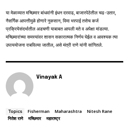
To subscribe, simply enter your email address on our website
or click the subscribe button below. Don't worry, we respect
या मेळाव्यात मच्छिमार बांधवांनी इंधन दरवाढ, बाजारपेठेतील चढ-उतार,
your privacy and won't spam your inbox. Your information is
safe with us.
नैसर्गिक आपत्तीमुळे होणारे नुकसान, विमा भरपाई तसेच कर्ज
प्रक्रियेसंदर्भातील अडचणी याबाबत आपली मते व अपेक्षा मांडल्या.
मच्छिमारांच्या समस्यांवर शासन सकारात्मक निर्णय घेईल व आवश्यक त्या
उपाययोजना राबविल्या जातील, असे मंत्री राणे यांनी सांगितले.
SUBSCRIBE
I've read and accept the
Privacy Policy
.
Vinayak A
6,300
32,111
75
Fans
Followers
Followers
Fisherman
Maharashtra
Nitesh Rane
Topics
नितेश राणे
मच्छिमार
महाराष्ट्र