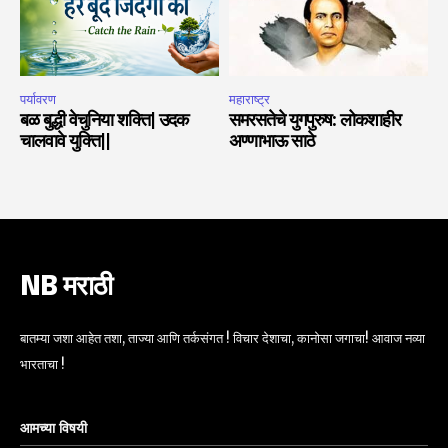
पर्यावरण
महाराष्ट्र
बळ बुद्धी वेचुनिया शक्ति| उदक
समरसतेचे युगपुरुष: लोकशाहीर
चालवावे युक्ति||
अण्णाभाऊ साठे
NB मराठी
बातम्या जशा आहेत तशा, ताज्या आणि तर्कसंगत ! विचार देशाचा, कानोसा जगाचा! आवाज नव्या
भारताचा !
आमच्या विषयी