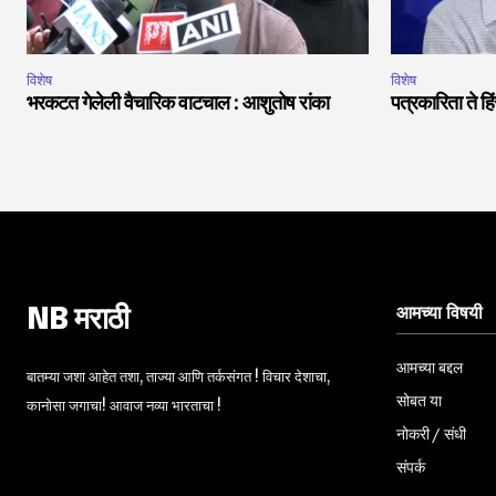
विशेष
विशेष
भरकटत गेलेली वैचारिक वाटचाल : आशुतोष रांका
पत्रकारिता ते 
आमच्या विषयी
NB मराठी
आमच्या बद्दल
बातम्या जशा आहेत तशा, ताज्या आणि तर्कसंगत ! विचार देशाचा,
सोबत या
कानोसा जगाचा! आवाज नव्या भारताचा !
नोकरी / संधी
संपर्क