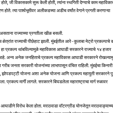
तले होते, जी विकासकामे सुरू केली होती, त्यांना स्थगिती देण्याचे काम महाविक
 होते. त्या पार्श्वभूमीवर अलीकडच्या अडीच वर्षांत वेगाने प्रगती करणाऱ्या
.
असताना राज्याच्या प्रगतीला खीळ बसली.
्वच क्षेत्रांत राज्याची पीछेहाट झाली. मुंबईतील आरे-कुलाबा मेट्रो प्रकल्पाचे
ात्र हा प्रकल्प थांबविल्यामुळे महाविकास आघाडी सरकारने राज्याचे १४ हजार
nity of
ले आहे. अन्य अनेक जनहिताचे प्रकल्प महाविकास आघाडी सरकारने रोखल्यामु
d be part
गरीब जनता सरकारी योजनांच्या लाभापासून वंचित राहिली. मुंबईचा किनारी
tion.
नतळ, झोपडपट्टी योजना अशा अनेक योजना आणि प्रकल्प महायुती सरकारने पु
झाला. प्रकल्प मार्गी लागले. सरकारने बिघडलेला महाराष्ट्राचा मार्ग रुळावर
mail address on our website or click
t worry, we respect your privacy and
I've read and a
mation is safe with us.
ास आघाडीने विरोध केला होता. मराठवाडा वॉटरग्रीड योनजेतून मराठवाड्याच्य