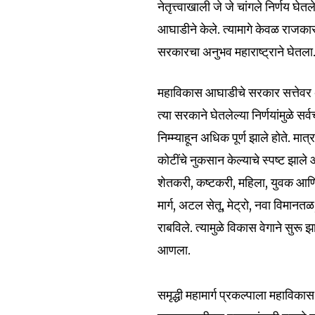
नेतृत्त्वाखाली जे जे चांगले निर्णय घे
आघाडीने केले. त्यामागे केवळ राजकारण
सरकारचा अनुभव महाराष्ट्राने घेतला
महाविकास आघाडीचे सरकार सत्तेवर 
त्या सरकाने घेतलेल्या निर्णयांमुळे सर
निम्म्याहून अधिक पूर्ण झाले होते. म
Join our commu
कोटींचे नुकसान केल्याचे स्पष्ट झा
SUBSCRIBERS an
शेतकरी, कष्टकरी, महिला, युवक आणि 
of the conversa
मार्ग, अटल सेतू, मेट्रो, नवा विमा
राबविले. त्यामुळे विकास वेगाने सुरू 
To subscribe, simply enter your e
आणला.
the subscribe button below. Don'
won't spam your inbox. Your infor
समृद्धी महामार्ग प्रकल्पाला महाविक