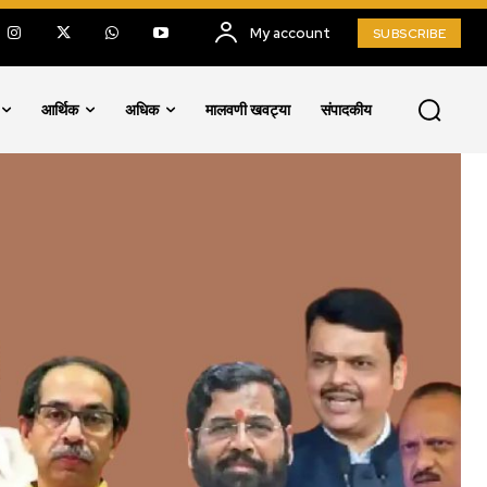
My account
SUBSCRIBE
आर्थिक
अधिक
मालवणी खवट्या
संपादकीय