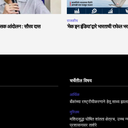
राजकीय
हिंसक आंदोलन : सौरव दास
‘मेक इन इंडिया’द्वारे भारताची राफेल भर
चर्चेतील विषय
आर्थिक
बँकांच्या राष्ट्रीयीकरणाने हेतू साध्य झा
मुस्लिम
मशिदसुद्धा घोषित शांतता क्षेत्रच, उच्च न
प्रशासनावर ताशेरे