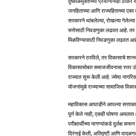
दुष्काळमुक्तीच्या प्रयत्नांनाही ठाकर
जनहिताच्या आणि राज्यहिताच्या एका त
सरकारने थांबलेल्या, रोखल्या गेलेल्य
6,300
Fans
सत्तेसाठी निवडणुका लढवत आहे. तर म
मिळविण्यासाठी निवडणुका लढवत आ
सरकारने ठरविले, तर विकासाचे शानदा
विकासासोबत समाजजीवनाचा स्तर उं
राज्यात सुरू केली आहे. ज्येष्ठ ना
योजनांमुळे राज्याच्या सामाजिक विक
महाविकास आघाडीने आपल्या सत्ताका
पूर्ण केले नाही, एकही घोषणा अमलात
परीक्षार्थींच्या मागण्यांकडे दुर्लक्ष
दिरंगाई केली, अतिवृष्टी आणि वादळग्र