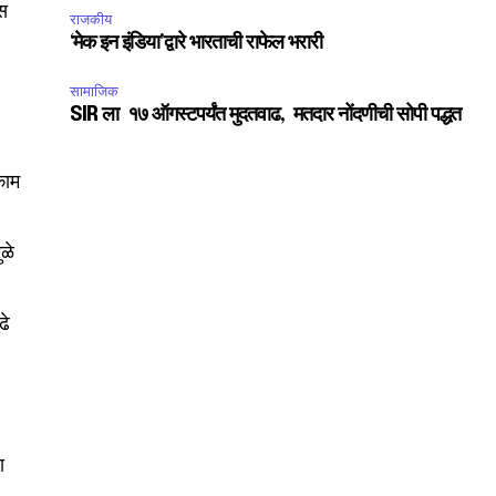
ास
राजकीय
‘मेक इन इंडिया’द्वारे भारताची राफेल भरारी
सामाजिक
SIR ला १७ ऑगस्टपर्यंत मुदतवाढ, मतदार नोंदणीची सोपी पद्धत
 काम
ळे
ढे
SUBSCRIBE
ccept the
Privacy Policy
.
ा