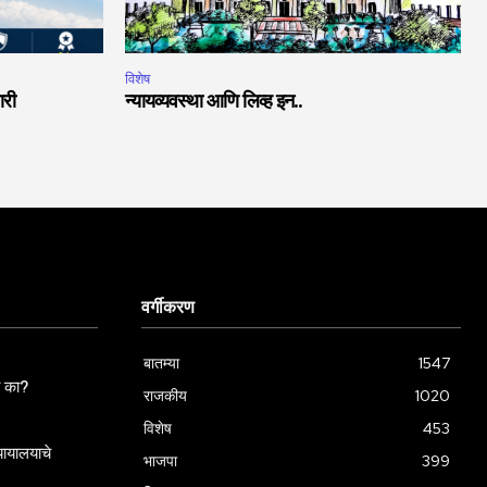
विशेष
ारी
न्यायव्यवस्था आणि लिव्ह इन..
वर्गीकरण
बातम्या
1547
ला का?
राजकीय
1020
विशेष
453
्यायालयाचे
भाजपा
399