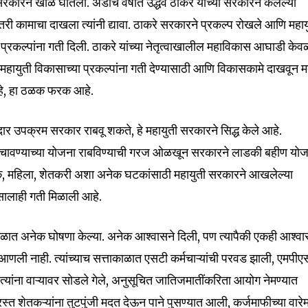
े सरकारने खीळ घातली. अडीच वर्षांत उद्धव ठाकरे यांच्या सरकारने केलेल्या
री कामाचा दाखला त्यांनी द्यावा. ठाकरे सरकारने प्रकल्प रोखले आणि महाय
ा प्रकल्पांना गती दिली. ठाकरे यांच्या नेतृत्वाखालील महाविकास आघाडी केव
32,111
Followers
हायुती विकासाच्या प्रकल्पांना गती देण्यासाठी आणि विकासकामे दाखवून म
हे, हा ठळक फरक आहे.
र उपक्रम सरकार राबवू शकते, हे महायुती सरकारने सिद्ध केले आहे.
चावण्याच्या योजना राबविण्याची गरज ओळखून सरकारने लाडकी बहीण यो
गरिक, महिला, शेतकरी अशा अनेक घटकांसाठी महायुती सरकारने आखलेल्या
ासालाही गती मिळाली आहे.
ळात अनेक घोषणा केल्या. अनेक आश्वासने दिली, पण त्यापैकी एकही आश्व
 आणली नाही. त्यांच्याच सत्ताकाळात एसटी कर्मचाऱ्यांची परवड झाली, एमपी
 करून त्यांना वाऱ्यावर सोडले गेले, अनुसूचित जातिजमातींकरिता आयोग नेमण्यात
स्त शेतकऱ्यांना तुटपुंजी मदत देऊन पाने पुसण्यात आली, कर्जमाफीच्या वारे